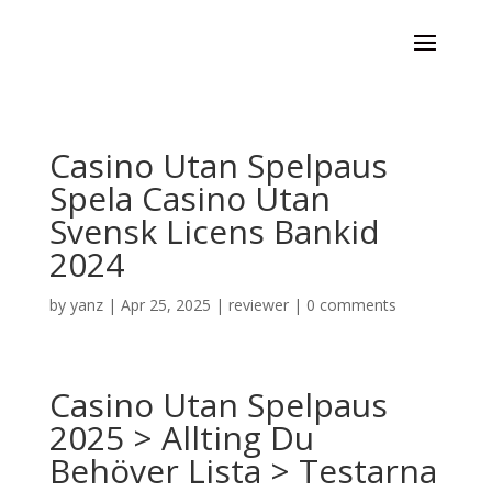
Casino Utan Spelpaus
Spela Casino Utan
Svensk Licens Bankid
2024
by
yanz
|
Apr 25, 2025
|
reviewer
|
0 comments
Casino Utan Spelpaus
2025 > Allting Du
Behöver Lista > Testarna