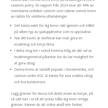
casinots policy. En rapport från 2024 visar att 44% av
svenskarna undviker casinon som saknar svensk licens
av rädsla för uteblivna utbetalningar.
Det bästa valet för dig beror rakt igenom och hållet
på vilken typ av spelupplevelse som ni uppskattar.
När ditt konto är verifierat kan man göra en
insättning och börja filma.
I detta steg bör i också komma ihåg att ditt val av
insättningsmetod påverkar hur du har mulighed for
at göra uttag.
Denna licens är särskilt populär i Nordamerika, och
casinon under KGC är kända för sina snabba uttag
och bra kundservice.
Lägg gränser för dessa två direkt innan du börjar, på
så sätt kan i se till att lyckas hålla dig inom rimliga
gränser. Känner du att sobre ändå inte funkar,