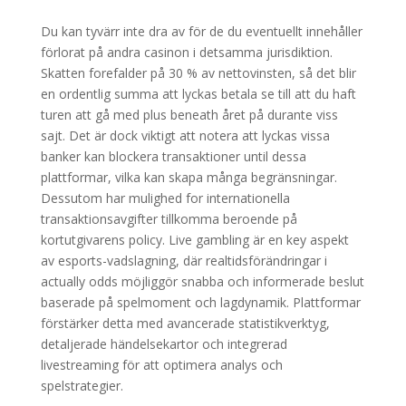
Du kan tyvärr inte dra av för de du eventuellt innehåller
förlorat på andra casinon i detsamma jurisdiktion.
Skatten forefalder på 30 % av nettovinsten, så det blir
en ordentlig summa att lyckas betala se till att du haft
turen att gå med plus beneath året på durante viss
sajt. Det är dock viktigt att notera att lyckas vissa
banker kan blockera transaktioner until dessa
plattformar, vilka kan skapa många begränsningar.
Dessutom har mulighed for internationella
transaktionsavgifter tillkomma beroende på
kortutgivarens policy. Live gambling är en key aspekt
av esports-vadslagning, där realtidsförändringar i
actually odds möjliggör snabba och informerade beslut
baserade på spelmoment och lagdynamik. Plattformar
förstärker detta med avancerade statistikverktyg,
detaljerade händelsekartor och integrerad
livestreaming för att optimera analys och
spelstrategier.