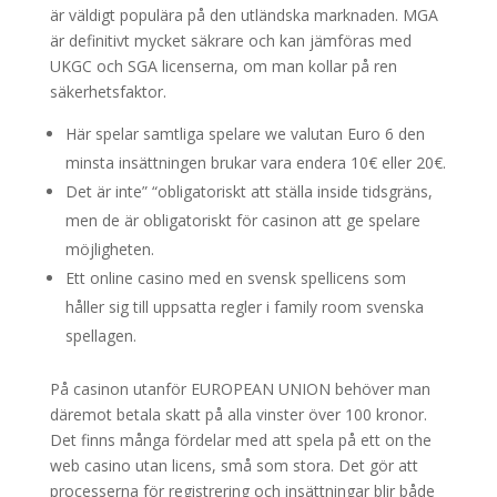
är väldigt populära på den utländska marknaden. MGA
är definitivt mycket säkrare och kan jämföras med
UKGC och SGA licenserna, om man kollar på ren
säkerhetsfaktor.
Här spelar samtliga spelare we valutan Euro 6 den
minsta insättningen brukar vara endera 10€ eller 20€.
Det är inte” “obligatoriskt att ställa inside tidsgräns,
men de är obligatoriskt för casinon att ge spelare
möjligheten.
Ett online casino med en svensk spellicens som
håller sig till uppsatta regler i family room svenska
spellagen.
På casinon utanför EUROPEAN UNION behöver man
däremot betala skatt på alla vinster över 100 kronor.
Det finns många fördelar med att spela på ett on the
web casino utan licens, små som stora. Det gör att
processerna för registrering och insättningar blir både