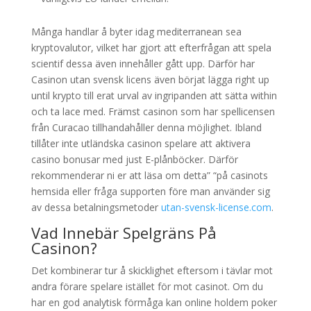
Många handlar å byter idag mediterranean sea
kryptovalutor, vilket har gjort att efterfrågan att spela
scientif dessa även innehåller gått upp. Därför har
Casinon utan svensk licens även börjat lägga right up
until krypto till erat urval av ingripanden att sätta within
och ta lace med. Främst casinon som har spellicensen
från Curacao tillhandahåller denna möjlighet. Ibland
tillåter inte utländska casinon spelare att aktivera
casino bonusar med just E-plånböcker. Därför
rekommenderar ni er att läsa om detta” “på casinots
hemsida eller fråga supporten före man använder sig
av dessa betalningsmetoder
utan-svensk-license.com
.
Vad Innebär Spelgräns På
Casinon?
Det kombinerar tur å skicklighet eftersom i tävlar mot
andra förare spelare istället för mot casinot. Om du
har en god analytisk förmåga kan online holdem poker