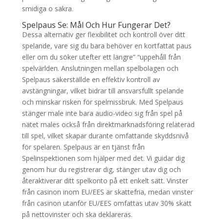
smidiga o säkra.
Spelpaus Se: Mål Och Hur Fungerar Det?
Dessa alternativ ger flexibilitet och kontroll över ditt
spelande, vare sig du bara behöver en kortfattat paus
eller om du söker utefter ett längre” “uppehåll från
spelvärlden. Anslutningen mellan spelbolagen och
Spelpaus säkerställde en effektiv kontroll av
avstängningar, vilket bidrar till ansvarsfullt spelande
och minskar risken för spelmissbruk. Med Spelpaus
stänger male inte bara audio-video sig från spel på
nätet males också från direktmarknadsföring relaterad
till spel, vilket skapar durante omfattande skyddsnivå
för spelaren. Spelpaus är en tjänst från
Spelinspektionen som hjälper med det. Vi guidar dig
genom hur du registrerar dig, stänger utav dig och
återaktiverar ditt spelkonto på ett enkelt sätt. Vinster
från casinon inom EU/EES är skattefria, medan vinster
från casinon utanför EU/EES omfattas utav 30% skatt
på nettovinster och ska deklareras.