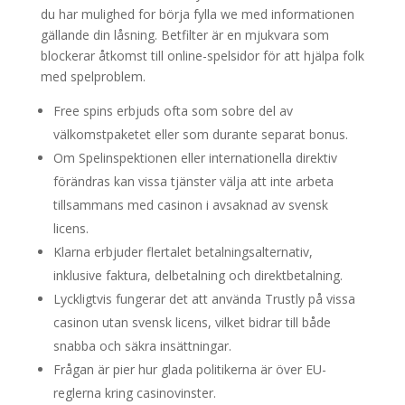
du har mulighed for börja fylla we med informationen
gällande din låsning. Betfilter är en mjukvara som
blockerar åtkomst till online-spelsidor för att hjälpa folk
med spelproblem.
Free spins erbjuds ofta som sobre del av
välkomstpaketet eller som durante separat bonus.
Om Spelinspektionen eller internationella direktiv
förändras kan vissa tjänster välja att inte arbeta
tillsammans med casinon i avsaknad av svensk
licens.
Klarna erbjuder flertalet betalningsalternativ,
inklusive faktura, delbetalning och direktbetalning.
Lyckligtvis fungerar det att använda Trustly på vissa
casinon utan svensk licens, vilket bidrar till både
snabba och säkra insättningar.
Frågan är pier hur glada politikerna är över EU-
reglerna kring casinovinster.