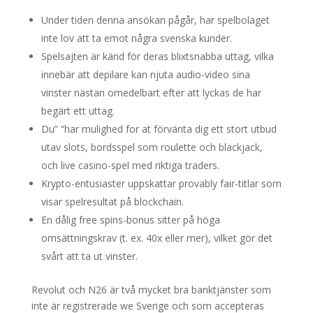
Under tiden denna ansökan pågår, har spelbolaget
inte lov att ta emot några svenska kunder.
Spelsajten är känd för deras blixtsnabba uttag, vilka
innebär att depilare kan njuta audio-video sina
vinster nästan omedelbart efter att lyckas de har
begärt ett uttag.
Du” “har mulighed for at förvänta dig ett stort utbud
utav slots, bordsspel som roulette och blackjack,
och live casino-spel med riktiga traders.
Krypto-entusiaster uppskattar provably fair-titlar som
visar spelresultat på blockchain.
En dålig free spins-bonus sitter på höga
omsättningskrav (t. ex. 40x eller mer), vilket gör det
svårt att ta ut vinster.
Revolut och N26 är två mycket bra banktjänster som
inte är registrerade we Sverige och som accepteras