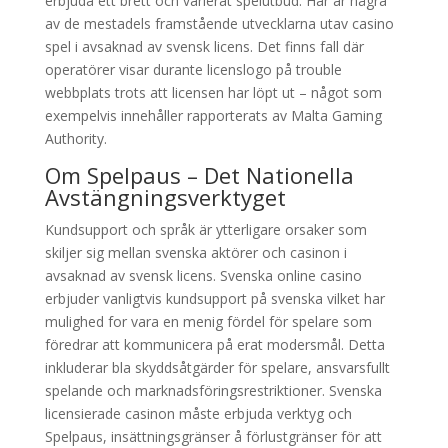
erbjuda ett brett och varierat spelutbud. Här är några
av de mestadels framstående utvecklarna utav casino
spel i avsaknad av svensk licens. Det finns fall där
operatörer visar durante licenslogo på trouble
webbplats trots att licensen har löpt ut – något som
exempelvis innehåller rapporterats av Malta Gaming
Authority.
Om Spelpaus – Det Nationella
Avstängningsverktyget
Kundsupport och språk är ytterligare orsaker som
skiljer sig mellan svenska aktörer och casinon i
avsaknad av svensk licens. Svenska online casino
erbjuder vanligtvis kundsupport på svenska vilket har
mulighed for vara en menig fördel för spelare som
föredrar att kommunicera på erat modersmål. Detta
inkluderar bla skyddsåtgärder för spelare, ansvarsfullt
spelande och marknadsföringsrestriktioner. Svenska
licensierade casinon måste erbjuda verktyg och
Spelpaus, insättningsgränser å förlustgränser för att