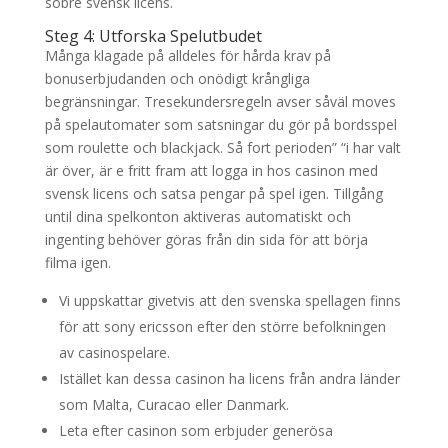
sobre svensk licens.
Steg 4: Utforska Spelutbudet
Många klagade på alldeles för hårda krav på
bonuserbjudanden och onödigt krångliga
begränsningar. Tresekundersregeln avser såväl moves
på spelautomater som satsningar du gör på bordsspel
som roulette och blackjack. Så fort perioden” “i har valt
är över, är e fritt fram att logga in hos casinon med
svensk licens och satsa pengar på spel igen. Tillgång
until dina spelkonton aktiveras automatiskt och
ingenting behöver göras från din sida för att börja
filma igen.
Vi uppskattar givetvis att den svenska spellagen finns
för att sony ericsson efter den större befolkningen
av casinospelare.
Istället kan dessa casinon ha licens från andra länder
som Malta, Curacao eller Danmark.
Leta efter casinon som erbjuder generösa