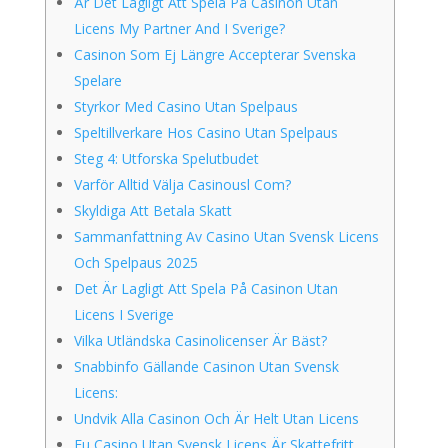
Är Det Lagligt Att Spela På Casinon Utan
Licens My Partner And I Sverige?
Casinon Som Ej Längre Accepterar Svenska
Spelare
Styrkor Med Casino Utan Spelpaus
Speltillverkare Hos Casino Utan Spelpaus
Steg 4: Utforska Spelutbudet
Varför Alltid Välja Casinousl Com?
Skyldiga Att Betala Skatt
Sammanfattning Av Casino Utan Svensk Licens
Och Spelpaus 2025
Det Är Lagligt Att Spela På Casinon Utan
Licens I Sverige
Vilka Utländska Casinolicenser Är Bäst?
Snabbinfo Gällande Casinon Utan Svensk
Licens:
Undvik Alla Casinon Och Är Helt Utan Licens
Eu Casino Utan Svensk Licens Är Skattefritt