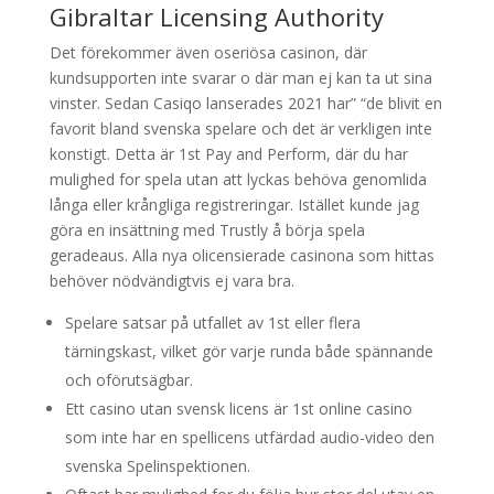
Gibraltar Licensing Authority
Det förekommer även oseriösa casinon, där
kundsupporten inte svarar o där man ej kan ta ut sina
vinster. Sedan Casiqo lanserades 2021 har” “de blivit en
favorit bland svenska spelare och det är verkligen inte
konstigt. Detta är 1st Pay and Perform, där du har
mulighed for spela utan att lyckas behöva genomlida
långa eller krångliga registreringar. Istället kunde jag
göra en insättning med Trustly å börja spela
geradeaus. Alla nya olicensierade casinona som hittas
behöver nödvändigtvis ej vara bra.
Spelare satsar på utfallet av 1st eller flera
tärningskast, vilket gör varje runda både spännande
och oförutsägbar.
Ett casino utan svensk licens är 1st online casino
som inte har en spellicens utfärdad audio-video den
svenska Spelinspektionen.