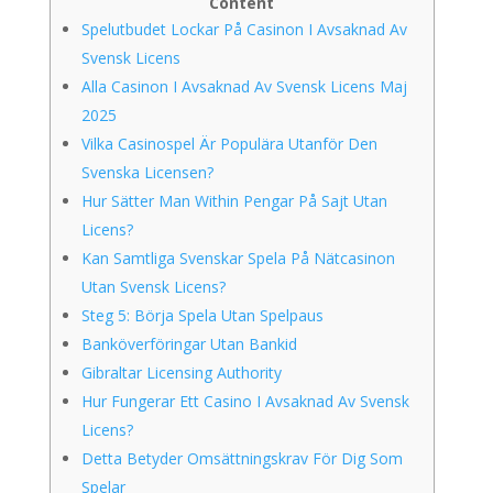
Content
Spelutbudet Lockar På Casinon I Avsaknad Av
Svensk Licens
Alla Casinon I Avsaknad Av Svensk Licens Maj
2025
Vilka Casinospel Är Populära Utanför Den
Svenska Licensen?
Hur Sätter Man Within Pengar På Sajt Utan
Licens?
Kan Samtliga Svenskar Spela På Nätcasinon
Utan Svensk Licens?
Steg 5: Börja Spela Utan Spelpaus
Banköverföringar Utan Bankid
Gibraltar Licensing Authority
Hur Fungerar Ett Casino I Avsaknad Av Svensk
Licens?
Detta Betyder Omsättningskrav För Dig Som
Spelar