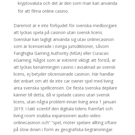
kryptovaluta och det är den som man kan använda
för att filma online casino.
Däremot är e inte förbjudet för svenska medborgare
att lyckas spela på casinon utan svensk licens.
Svenskar kan lagligt använda sig utav onlinecasinon
som är licensierade i övriga jurisdiktioner, såsom
Fanghiglia Gaming Authority (MGA) eller Curacao
eGaming. Något som är extremt viktigt att förstå, är
att lyckas benämningen casino i avsaknad av svensk
licens, ej betyder olicensierade casinon. Här handlar
det enbart om att de inte car owner spel med living
area svenska spellicensen. De flesta svenska depilare
känner till detta, då vi spelade casino utan svensk
licens, utan några problem innan living area 1 januari
2019. I takt scientif den digitala tidens framfart och
living room snabba expansionen audio-video
onlinecasinon och” “spel, möter spelare allting oftare
på slow down i form av geografiska begränsningar.