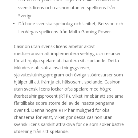
svensk licens och casinon utan en spellicens från
Sverige.
Då hade svenska spelbolag och Unibet, Betsson och
LeoVegas spellicens från Malta Gaming Power.
Casinon utan svensk licens arbetar aktivt
mediterranean att implementera verktyg och resurser
för att hjälpa spelare att hantera sitt spelande. Detta
inkluderar att sätta insättningsgränser,
självuteslutningsprogram och övriga stödresurser som
hjälper till att främja ett hälsosamt spelande. Casinon
utan svensk licens lockar ofta spelare med högre
återbetalningsprocent (RTP), vilket innebär att spelarna
får tillbaka sobre större del av de insatta pengarna
över tid. Denna högre RTP har mulighed for öka
chanserna för vinst, vilket gör dessa casinon utan
svensk licens särskilt attraktiva för de som söker bättre
utdelning från sitt spelande.