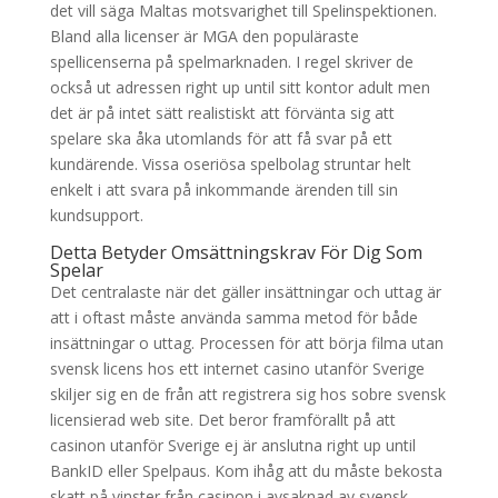
det vill säga Maltas motsvarighet till Spelinspektionen.
Bland alla licenser är MGA den populäraste
spellicenserna på spelmarknaden. I regel skriver de
också ut adressen right up until sitt kontor adult men
det är på intet sätt realistiskt att förvänta sig att
spelare ska åka utomlands för att få svar på ett
kundärende. Vissa oseriösa spelbolag struntar helt
enkelt i att svara på inkommande ärenden till sin
kundsupport.
Detta Betyder Omsättningskrav För Dig Som
Spelar
Det centralaste när det gäller insättningar och uttag är
att i oftast måste använda samma metod för både
insättningar o uttag. Processen för att börja filma utan
svensk licens hos ett internet casino utanför Sverige
skiljer sig en de från att registrera sig hos sobre svensk
licensierad web site. Det beror framförallt på att
casinon utanför Sverige ej är anslutna right up until
BankID eller Spelpaus. Kom ihåg att du måste bekosta
skatt på vinster från casinon i avsaknad av svensk