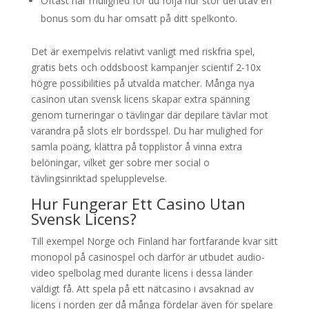
Oftast har mulighed for du följa hur stor del utav en
bonus som du har omsatt på ditt spelkonto.
Det är exempelvis relativt vanligt med riskfria spel,
gratis bets och oddsboost kampanjer scientif 2-10x
högre possibilities på utvalda matcher. Många nya
casinon utan svensk licens skapar extra spänning
genom turneringar o tävlingar där depilare tävlar mot
varandra på slots elr bordsspel. Du har mulighed for
samla poäng, klättra på topplistor å vinna extra
belöningar, vilket ger sobre mer social o
tävlingsinriktad spelupplevelse.
Hur Fungerar Ett Casino Utan
Svensk Licens?
Till exempel Norge och Finland har fortfarande kvar sitt
monopol på casinospel och därför är utbudet audio-
video spelbolag med durante licens i dessa länder
väldigt få. Att spela på ett nätcasino i avsaknad av
licens i norden ger då många fördelar även för spelare