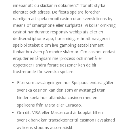
innebär att du skickar in dokument” “för att styrka
identitet och adress. De flesta spelare föredrar
nämligen att spela mobil casino utan svensk licens by
means of smartphone eller surfplatta. Vi kollar omkring
casinot har durante responsiv webbplats eller en
dedikerad iphone app, hur smidigt e är att navigera i
spelbiblioteket o om live gambling establishment
funkar bra även på mindre skärmar. Om casinot endast
erbjuder en långsam mejlprocess och innehåller
öppettider i andra förare tidszoner kan de bli
frustrerande för svenska spelare.
Eftersom avstängningen hos Spelpaus endast gäller
svenska casinon kan den som är avstängd utan
hinder spela hos utländska casinon med en
spellicens från Malta eller Curacao.
Om ditt VISA eller Mastercard är kopplat till en
svensk bank kan transaktioner till casinon i avsaknad
av licens stoppas automatiskt.