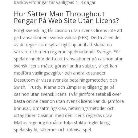
banköverföringar tar vanligtvis 1–3 dagar.
Hur Sätter Man Throughout
Pengar På Web Site Utan Licens?
Enligt svensk lag får casinon utan svensk licens inte att
ge transaktioner i svensk valuta (SEK). Detta är en de
av de regler som syftar right up until att skapa en
säkrare och mera reglerad spelmarknad i Sverige. För
spelare innebär detta att transaktioner på casinon utan
svensk licens måste göras i andra valutor, vilket kan
medföra växlingsavgifter och andra kostnader.
Dessutom är vissa svenska betalningsmetoder, och
Swish, Trustly, Klarna och Zimpler ej tillgängliga på
casinon utan svensk licens. I vår jämförelsetabell över
bästa online casinon utan svensk licens kan du jämföra
bonusar, omsättningskrav, betalningsmetoder och
uttagstider. Casinon med den licens regleras utav
Maltas regering 6 måste följa strikta regler kring
spelarskydd, säkerhet och rättvisa spel.