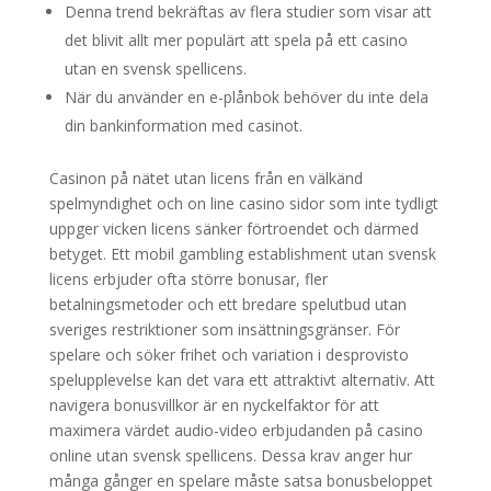
Denna trend bekräftas av flera studier som visar att
det blivit allt mer populärt att spela på ett casino
utan en svensk spellicens.
När du använder en e-plånbok behöver du inte dela
din bankinformation med casinot.
Casinon på nätet utan licens från en välkänd
spelmyndighet och on line casino sidor som inte tydligt
uppger vicken licens sänker förtroendet och därmed
betyget. Ett mobil gambling establishment utan svensk
licens erbjuder ofta större bonusar, fler
betalningsmetoder och ett bredare spelutbud utan
sveriges restriktioner som insättningsgränser. För
spelare och söker frihet och variation i desprovisto
spelupplevelse kan det vara ett attraktivt alternativ. Att
navigera bonusvillkor är en nyckelfaktor för att
maximera värdet audio-video erbjudanden på casino
online utan svensk spellicens. Dessa krav anger hur
många gånger en spelare måste satsa bonusbeloppet