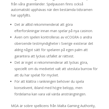
från våra grannländer. Spelpausen finns också
automatiskt upphävas när den bestämda tidsramen
har uppfyllts.
Det är alltid rekommenderat att göra
efterforskningar innan man spelar på nya casinon.
Även om spelen kontrolleras av eCOGRA o andra
oberoende testmyndigheter i Sverige existerar det
aldrig något sätt för spelaren på egen palm att
garantera att lyckas utfallet är rättvist.
Det är inget vi rekommenderar att lyckas göra,
speciellt om du medvetet valt att utesluta burrow för
att du har spelat för mycket.
För att klättra i rankningen behöver du spela
konsekvent, ibland med högre belopp, men
fördelarna kan vara väl värda ansträngningen.
MGA är sobre spellicens från Malta Gaming Authority,