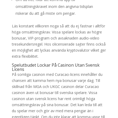
omsättningskravet inom den angivna tidsplan
riskerar du att gå miste om pengar.
Läs konstant villkoren noga så att du ej fastnar i alltför
höga omsättningskrav. Vissa spelare lockas av högre
bonusar, VIP-program och avsaknaden audio-video
tresekundersregel. Hos olicensierade sajter finns också
en möjlighet att lyckas använda kryptovalutor vilket ger
extra flexibilitet.
Spelutbudet Lockar På Casinon Utan Svensk
Licens
På somliga casinon med Curacao-licens innehåller du
chansen att kamma hem nya bonusar varje dag. Till
skillnad från MGA och UKGC casinon delar Curacao
casinon även ut bonusar till svenska spelare. Vissa
casinon utan svensk licens har rent orimligt höga
omsättningskrav på sina bonusar. Det kan leda till att
du spelar mer och gör av med mera pengar än i
egentligen tänkt. Om du inte klarar att komma uppe till