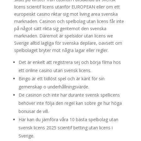
licens scientif licens utanför EUROPEAN eller om ett
europeiskt casino riktar sig mot living area svenska
marknaden. Casinon och spelbolag utan licens får inte
på något sätt rikta sig gentemot den svenska
marknaden. Däremot är spelsidor utan licens we
Sverige alltid lagliga för svenska depilare, oavsett om
spelbolaget bryter mot några lagar eller regler.
Det är enkelt att registrera sej och börja filma hos
ett online casino utan svensk licens.
Bingo är ett tidlöst spel och är känt för sin
gemenskap o underhållningsvärde.
De casinon och inte har durante svensk spellicens
behöver inte följa den regel kan sobre ge hur höga
bonusar de vill.
Här kan du jämföra våra 10 bästa spelbolag utan
svensk licens 2025 scientif betting utan licens i
Sverige.