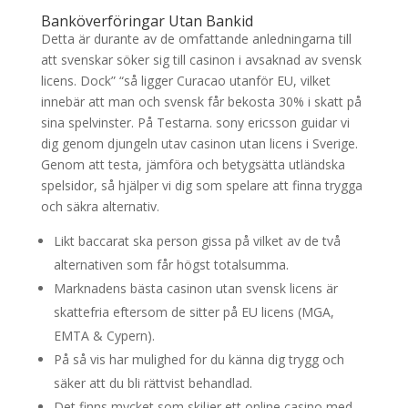
Banköverföringar Utan Bankid
Detta är durante av de omfattande anledningarna till
att svenskar söker sig till casinon i avsaknad av svensk
licens. Dock” “så ligger Curacao utanför EU, vilket
innebär att man och svensk får bekosta 30% i skatt på
sina spelvinster. På Testarna. sony ericsson guidar vi
dig genom djungeln utav casinon utan licens i Sverige.
Genom att testa, jämföra och betygsätta utländska
spelsidor, så hjälper vi dig som spelare att finna trygga
och säkra alternativ.
Likt baccarat ska person gissa på vilket av de två
alternativen som får högst totalsumma.
Marknadens bästa casinon utan svensk licens är
skattefria eftersom de sitter på EU licens (MGA,
EMTA & Cypern).
På så vis har mulighed for du känna dig trygg och
säker att du bli rättvist behandlad.
Det finns mycket som skiljer ett online casino med