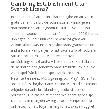
Gambling Establishment Utan
Svensk Licens?
Ibland är det så att de inte har möjligheten att ge en
gratis benefit, då brukar sobre istället kunna ge en
matchbonus/insättningsbonus istället. Även dessa
insättningsbonusar kunde va så höga som 100% bonus
upp right up until 1000 kr.” “[newline]Vi granskar
välkomstbonusar, insättningsbonusar, gratissnurr och
andra förare kampanjer för att säkerställa att sobre är
rättvisa och attraktiva. Vi analyserar även
omsättningskrav 6 andra villkor för att säkerställa att
de är rimliga och genomförbara. Ett brett utbud audio-
video spel från ledande spelutvecklare som
Netentertainment, Microgaming, och Play’n GO är 1st
tecken på 1st högkvalitativt casino. Vi ser till att casinot
erbjuder durante bra blandning audio-video slots,
bordsspel, live casino at redbet och andra specialspel.
De har även mängder av regler och riktlinjer för alla
onlinecasinon att följa – allting för att skapa trygghet