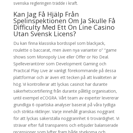
svenska regleringen trädde i kraft.
Kan Jag Få Hjälp Från
Spelinspektionen Om Ja Skulle Få
Difficulty Med Ett On Line Casino
Utan Svensk Licens?
Du kan finna klassiska bordsspel som blackjack,
roulette o baccarat, men även nya varianter o” “game
shows som Monopoly Live eller Offer or No Deal.
Spelleverantörer som Development Gaming och
Practical Play Live är vanligt förekommande på dessa
plattformar och är även ett tecken på att kvaliteten är
hög. Vi kontrollerar att lyckas casinot har durante
säkerhetscertifiering från durante pålitlig organisation,
until exempel eCOGRA. Vårt team av experter levererar
grundliga 6 opartiska analyser baserat på våra tydliga
och strikta riktlinjer. Varje innehåll granskas noggrant
för att lyckas säkerställa noggrannhet 6 trovärdighet. Vi
strävar efter full transparens och erbjuder balanserade
recensioner som lyfter fram både styrkorna och