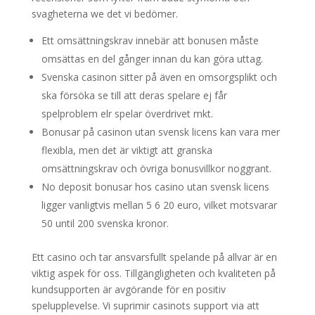
svagheterna we det vi bedömer.
Ett omsättningskrav innebär att bonusen måste
omsättas en del gånger innan du kan göra uttag.
Svenska casinon sitter på även en omsorgsplikt och
ska försöka se till att deras spelare ej får
spelproblem elr spelar överdrivet mkt.
Bonusar på casinon utan svensk licens kan vara mer
flexibla, men det är viktigt att granska
omsättningskrav och övriga bonusvillkor noggrant.
No deposit bonusar hos casino utan svensk licens
ligger vanligtvis mellan 5 6 20 euro, vilket motsvarar
50 until 200 svenska kronor.
Ett casino och tar ansvarsfullt spelande på allvar är en
viktig aspek för oss. Tillgängligheten och kvaliteten på
kundsupporten är avgörande för en positiv
spelupplevelse. Vi suprimir casinots support via att