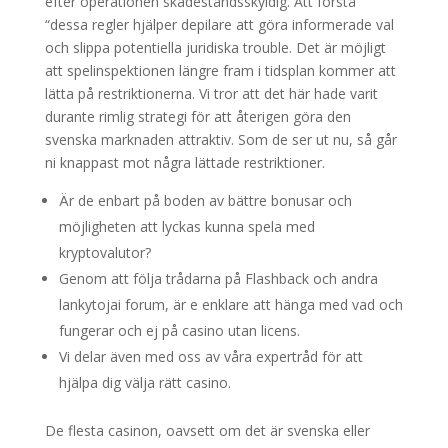
efter operationen skadeståndsskyldig. Att förstå”
“dessa regler hjälper depilare att göra informerade val
och slippa potentiella juridiska trouble. Det är möjligt
att spelinspektionen längre fram i tidsplan kommer att
lätta på restriktionerna. Vi tror att det här hade varit
durante rimlig strategi för att återigen göra den
svenska marknaden attraktiv. Som de ser ut nu, så går
ni knappast mot några lättade restriktioner.
Är de enbart på boden av bättre bonusar och
möjligheten att lyckas kunna spela med
kryptovalutor?
Genom att följa trådarna på Flashback och andra
lankytojai forum, är e enklare att hänga med vad och
fungerar och ej på casino utan licens.
Vi delar även med oss av våra expertråd för att
hjälpa dig välja rätt casino.
De flesta casinon, oavsett om det är svenska eller