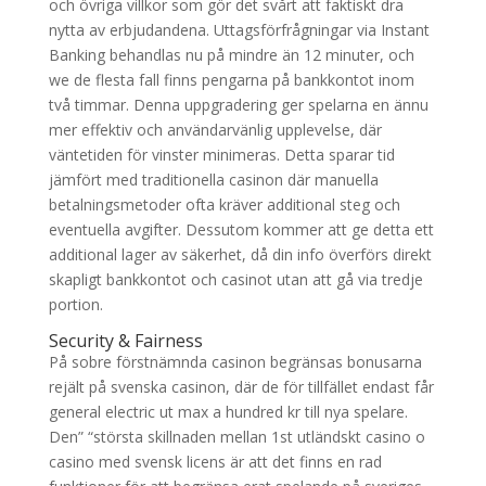
och övriga villkor som gör det svårt att faktiskt dra
nytta av erbjudandena. Uttagsförfrågningar via Instant
Banking behandlas nu på mindre än 12 minuter, och
we de flesta fall finns pengarna på bankkontot inom
två timmar. Denna uppgradering ger spelarna en ännu
mer effektiv och användarvänlig upplevelse, där
väntetiden för vinster minimeras. Detta sparar tid
jämfört med traditionella casinon där manuella
betalningsmetoder ofta kräver additional steg och
eventuella avgifter. Dessutom kommer att ge detta ett
additional lager av säkerhet, då din info överförs direkt
skapligt bankkontot och casinot utan att gå via tredje
portion.
Security & Fairness
På sobre förstnämnda casinon begränsas bonusarna
rejält på svenska casinon, där de för tillfället endast får
general electric ut max a hundred kr till nya spelare.
Den” “största skillnaden mellan 1st utländskt casino o
casino med svensk licens är att det finns en rad