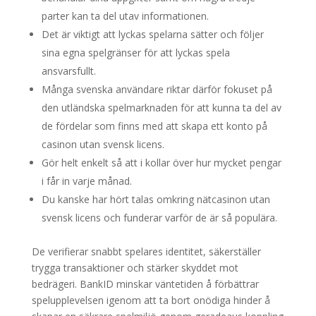
parter kan ta del utav informationen.
Det är viktigt att lyckas spelarna sätter och följer
sina egna spelgränser för att lyckas spela
ansvarsfullt.
Många svenska användare riktar därför fokuset på
den utländska spelmarknaden för att kunna ta del av
de fördelar som finns med att skapa ett konto på
casinon utan svensk licens.
Gör helt enkelt så att i kollar över hur mycket pengar
i får in varje månad.
Du kanske har hört talas omkring nätcasinon utan
svensk licens och funderar varför de är så populära.
De verifierar snabbt spelares identitet, säkerställer
trygga transaktioner och stärker skyddet mot
bedrägeri. BankID minskar väntetiden å förbättrar
spelupplevelsen igenom att ta bort onödiga hinder å