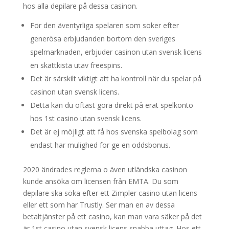
hos alla depilare på dessa casinon.
För den äventyrliga spelaren som söker efter
generösa erbjudanden bortom den sveriges
spelmarknaden, erbjuder casinon utan svensk licens
en skattkista utav freespins.
Det är särskilt viktigt att ha kontroll när du spelar på
casinon utan svensk licens.
Detta kan du oftast göra direkt på erat spelkonto
hos 1st casino utan svensk licens.
Det är ej möjligt att få hos svenska spelbolag som
endast har mulighed for ge en oddsbonus.
2020 ändrades reglerna o även utländska casinon
kunde ansöka om licensen från EMTA. Du som
depilare ska söka efter ett Zimpler casino utan licens
eller ett som har Trustly. Ser man en av dessa
betaltjänster på ett casino, kan man vara säker på det
är 1st casino utan svensk licens snabba uttag. Hos ett