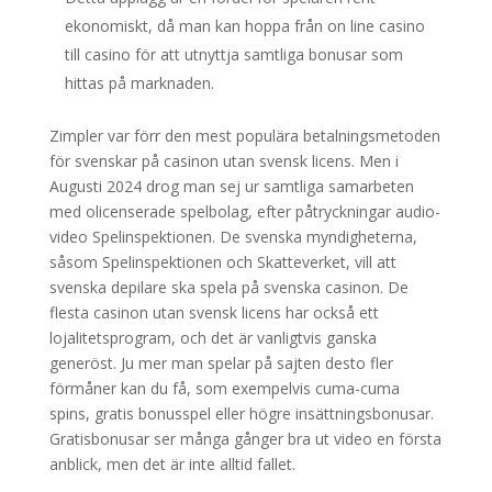
ekonomiskt, då man kan hoppa från on line casino
till casino för att utnyttja samtliga bonusar som
hittas på marknaden.
Zimpler var förr den mest populära betalningsmetoden
för svenskar på casinon utan svensk licens. Men i
Augusti 2024 drog man sej ur samtliga samarbeten
med olicenserade spelbolag, efter påtryckningar audio-
video Spelinspektionen. De svenska myndigheterna,
såsom Spelinspektionen och Skatteverket, vill att
svenska depilare ska spela på svenska casinon. De
flesta casinon utan svensk licens har också ett
lojalitetsprogram, och det är vanligtvis ganska
generöst. Ju mer man spelar på sajten desto fler
förmåner kan du få, som exempelvis cuma-cuma
spins, gratis bonusspel eller högre insättningsbonusar.
Gratisbonusar ser många gånger bra ut video en första
anblick, men det är inte alltid fallet.