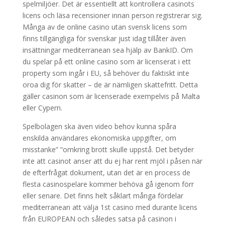
spelmiljöer. Det är essentiellt att kontrollera casinots
licens och läsa recensioner innan person registrerar sig.
Många av de online casino utan svensk licens som
finns tillgängliga för svenskar just idag tillåter även
insättningar mediterranean sea hjälp av BankID. Om
du spelar på ett online casino som är licenserat i ett
property som ingår i EU, så behöver du faktiskt inte
oroa dig för skatter – de är nämligen skattefritt. Detta
gäller casinon som är licenserade exempelvis på Malta
eller Cypern.
Spelbolagen ska även video behov kunna spåra
enskilda användares ekonomiska uppgifter, om
misstanke” “omkring brott skulle uppstå. Det betyder
inte att casinot anser att du ej har rent mjöl i påsen när
de efterfrågat dokument, utan det är en process de
flesta casinospelare kommer behöva gå igenom förr
eller senare. Det finns helt såklart många fördelar
mediterranean att välja 1st casino med durante licens
från EUROPEAN och således satsa på casinon i