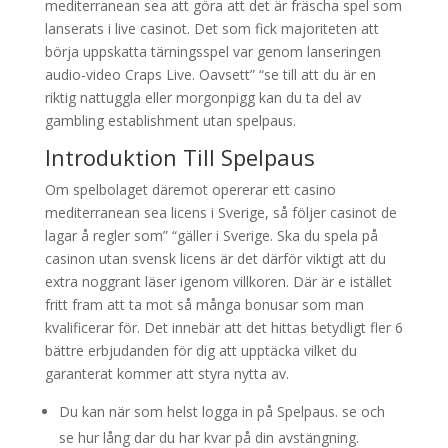
mediterranean sea att göra att det är fräscha spel som
lanserats i live casinot. Det som fick majoriteten att
börja uppskatta tärningsspel var genom lanseringen
audio-video Craps Live. Oavsett” “se till att du är en
riktig nattuggla eller morgonpigg kan du ta del av
gambling establishment utan spelpaus.
Introduktion Till Spelpaus
Om spelbolaget däremot opererar ett casino
mediterranean sea licens i Sverige, så följer casinot de
lagar å regler som” “gäller i Sverige. Ska du spela på
casinon utan svensk licens är det därför viktigt att du
extra noggrant läser igenom villkoren. Där är e istället
fritt fram att ta mot så många bonusar som man
kvalificerar för. Det innebär att det hittas betydligt fler 6
bättre erbjudanden för dig att upptäcka vilket du
garanterat kommer att styra nytta av.
Du kan när som helst logga in på Spelpaus. se och
se hur lång dar du har kvar på din avstängning.