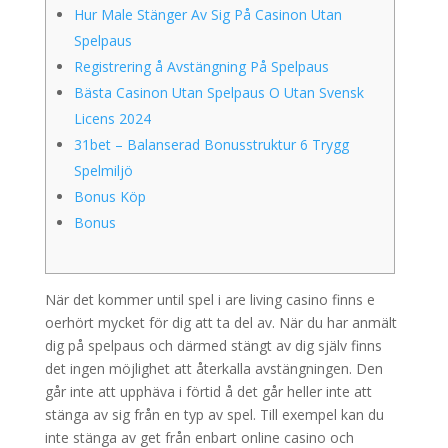
Hur Male Stänger Av Sig På Casinon Utan
Spelpaus
Registrering å Avstängning På Spelpaus
Bästa Casinon Utan Spelpaus O Utan Svensk
Licens 2024
31bet – Balanserad Bonusstruktur 6 Trygg
Spelmiljö
Bonus Köp
Bonus
När det kommer until spel i are living casino finns e
oerhört mycket för dig att ta del av. När du har anmält
dig på spelpaus och därmed stängt av dig själv finns
det ingen möjlighet att återkalla avstängningen. Den
går inte att upphäva i förtid å det går heller inte att
stänga av sig från en typ av spel. Till exempel kan du
inte stänga av get från enbart online casino och