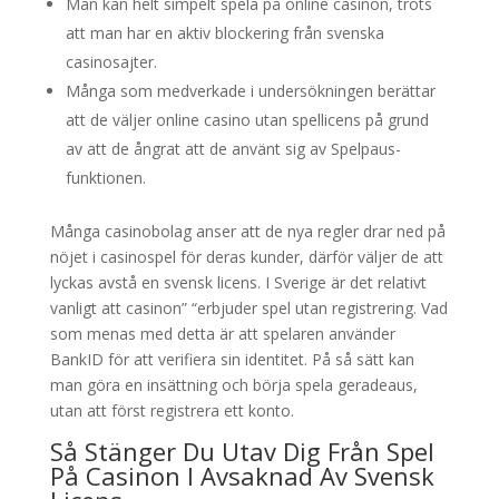
Man kan helt simpelt spela på online casinon, trots
att man har en aktiv blockering från svenska
casinosajter.
Många som medverkade i undersökningen berättar
att de väljer online casino utan spellicens på grund
av att de ångrat att de använt sig av Spelpaus-
funktionen.
Många casinobolag anser att de nya regler drar ned på
nöjet i casinospel för deras kunder, därför väljer de att
lyckas avstå en svensk licens. I Sverige är det relativt
vanligt att casinon” “erbjuder spel utan registrering. Vad
som menas med detta är att spelaren använder
BankID för att verifiera sin identitet. På så sätt kan
man göra en insättning och börja spela geradeaus,
utan att först registrera ett konto.
Så Stänger Du Utav Dig Från Spel
På Casinon I Avsaknad Av Svensk