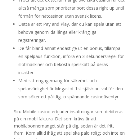
alltså många som prioriterar bort dessa right up until
förmån för nätcasinon utan svensk licens.
Detta är ett Pay and Play, där du kan spela utan att
behöva genomlida långa eller krångliga
registreringar.
De får bland annat endast ge ut en bonus, tillämpa
en Spelpaus-funktion, införa en 3-sekundersregel för
slotmaskiner och bekosta spelskatt på deras
intäkter.
Med sitt engagemang för säkerhet och
spelarvänlighet är Megaslot 1st självklart val för den
som söker ett pålitligt o spännande casinoäventyr.
Siru Mobile casino erbjuder insättningar som debiteras
på din mobilfaktura. Det som krävs är att
mobilabonnemanget står på dig, sedan är det fritt
fram. Kom alltid ihåg att spel ska palo roligt och inte en