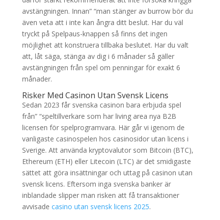
avstängningen. Innan” “man stänger av burrow bör du
även veta att i inte kan ångra ditt beslut. Har du väl
tryckt på Spelpaus-knappen så finns det ingen
möjlighet att konstruera tillbaka beslutet. Har du valt
att, låt säga, stänga av dig i 6 månader så gäller
avstängningen från spel om penningar för exakt 6
månader.
Risker Med Casinon Utan Svensk Licens
Sedan 2023 får svenska casinon bara erbjuda spel
från” “speltillverkare som har living area nya B2B
licensen för spelprogramvara. Här går vi igenom de
vanligaste casinospelen hos casinosidor utan licens i
Sverige. Att använda kryptovalutor som Bitcoin (BTC),
Ethereum (ETH) eller Litecoin (LTC) är det smidigaste
sättet att göra insättningar och uttag på casinon utan
svensk licens. Eftersom inga svenska banker är
inblandade slipper man risken att få transaktioner
avvisade
casino utan svensk licens 2025
.