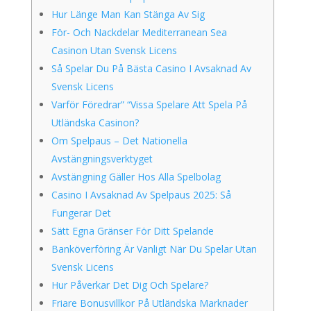
Hur Länge Man Kan Stänga Av Sig
För- Och Nackdelar Mediterranean Sea
Casinon Utan Svensk Licens
Så Spelar Du På Bästa Casino I Avsaknad Av
Svensk Licens
Varför Föredrar” “Vissa Spelare Att Spela På
Utländska Casinon?
Om Spelpaus – Det Nationella
Avstängningsverktyget
Avstängning Gäller Hos Alla Spelbolag
Casino I Avsaknad Av Spelpaus 2025: Så
Fungerar Det
Sätt Egna Gränser För Ditt Spelande
Banköverföring Är Vanligt När Du Spelar Utan
Svensk Licens
Hur Påverkar Det Dig Och Spelare?
Friare Bonusvillkor På Utländska Marknader