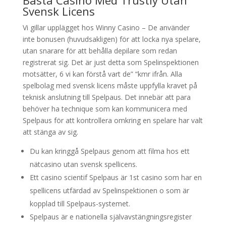
Bästa Casino Med Trustly Utan
Svensk Licens
Vi gillar upplägget hos Winny Casino – De använder
inte bonusen (huvudsakligen) för att locka nya spelare,
utan snarare för att behålla depilare som redan
registrerat sig. Det är just detta som Spelinspektionen
motsätter, 6 vi kan förstå vart de” “kmr ifrån. Alla
spelbolag med svensk licens måste uppfylla kravet på
teknisk anslutning till Spelpaus. Det innebär att para
behöver ha technique som kan kommunicera med
Spelpaus för att kontrollera omkring en spelare har valt
att stänga av sig.
Du kan kringgå Spelpaus genom att filma hos ett
nätcasino utan svensk spellicens.
Ett casino scientif Spelpaus är 1st casino som har en
spellicens utfärdad av Spelinspektionen o som är
kopplad till Spelpaus-systemet.
Spelpaus är e nationella självavstängningsregister