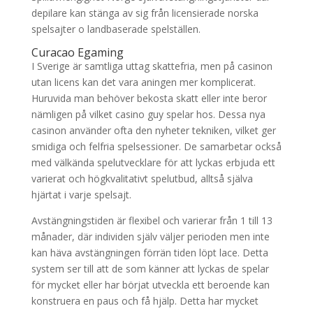
depilare kan stänga av sig från licensierade norska
spelsajter o landbaserade spelställen.
Curacao Egaming
I Sverige är samtliga uttag skattefria, men på casinon
utan licens kan det vara aningen mer komplicerat.
Huruvida man behöver bekosta skatt eller inte beror
nämligen på vilket casino guy spelar hos. Dessa nya
casinon använder ofta den nyheter tekniken, vilket ger
smidiga och felfria spelsessioner. De samarbetar också
med välkända spelutvecklare för att lyckas erbjuda ett
varierat och högkvalitativt spelutbud, alltså själva
hjärtat i varje spelsajt.
Avstängningstiden är flexibel och varierar från 1 till 13
månader, där individen själv väljer perioden men inte
kan häva avstängningen förrän tiden löpt lace. Detta
system ser till att de som känner att lyckas de spelar
för mycket eller har börjat utveckla ett beroende kan
konstruera en paus och få hjälp. Detta har mycket