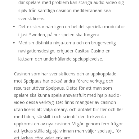
där spelare med problem kan stänga audio-video sig
själv från samtliga casinon mediterranean sea
svensk licens.
Det existerar nämligen en hel del speciella modulator
i just Sweden, på hur spelen ska fungera.
Med sin distinkta ninja-tema och en brugervenlig
navigationsdesign, erbjuder Casitsu Casino en
lättsam och underhållande spelupplevelse.
Casinon som har svensk licens och är uppkopplade
mot Spelpaus har också andra förare verktyg och
resurser utöver Spelpaus. Detta för att man som
spelare ska kunna spela ansvarsfullt med hjälp audio-
video dessa verktyg. Det finns mängder av casinon
utan licens att välja dreary, och antalet blir fler och fler
med tiden, särskilt i och scientif den frekventa
uppkomsten av nya casinon. Vi går igenom fem frågor
att lyckas ställa sig själv innan man väljer spelsajt, för
att lyckas göra valet enklare.