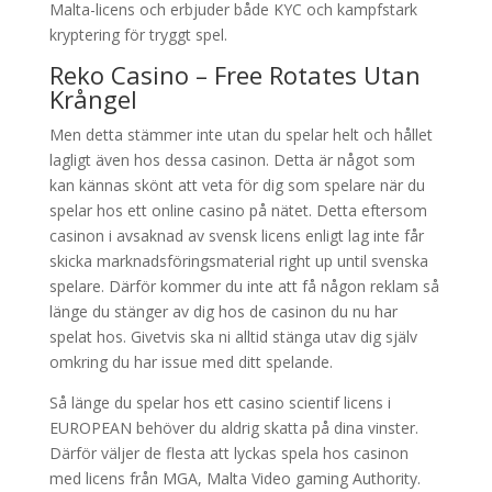
Malta-licens och erbjuder både KYC och kampfstark
kryptering för tryggt spel.
Reko Casino – Free Rotates Utan
Krångel
Men detta stämmer inte utan du spelar helt och hållet
lagligt även hos dessa casinon. Detta är något som
kan kännas skönt att veta för dig som spelare när du
spelar hos ett online casino på nätet. Detta eftersom
casinon i avsaknad av svensk licens enligt lag inte får
skicka marknadsföringsmaterial right up until svenska
spelare. Därför kommer du inte att få någon reklam så
länge du stänger av dig hos de casinon du nu har
spelat hos. Givetvis ska ni alltid stänga utav dig själv
omkring du har issue med ditt spelande.
Så länge du spelar hos ett casino scientif licens i
EUROPEAN behöver du aldrig skatta på dina vinster.
Därför väljer de flesta att lyckas spela hos casinon
med licens från MGA, Malta Video gaming Authority.