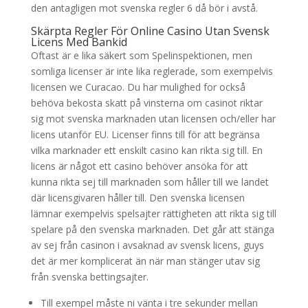
den antagligen mot svenska regler 6 då bör i avstå.
Skärpta Regler För Online Casino Utan Svensk
Licens Med Bankid
Oftast är e lika säkert som Spelinspektionen, men
somliga licenser är inte lika reglerade, som exempelvis
licensen we Curacao. Du har mulighed for också
behöva bekosta skatt på vinsterna om casinot riktar
sig mot svenska marknaden utan licensen och/eller har
licens utanför EU. Licenser finns till för att begränsa
vilka marknader ett enskilt casino kan rikta sig till. En
licens är något ett casino behöver ansöka för att
kunna rikta sej till marknaden som håller till we landet
där licensgivaren håller till. Den svenska licensen
lämnar exempelvis spelsajter rättigheten att rikta sig till
spelare på den svenska marknaden. Det går att stänga
av sej från casinon i avsaknad av svensk licens, guys
det är mer komplicerat än när man stänger utav sig
från svenska bettingsajter.
Till exempel måste ni vänta i tre sekunder mellan