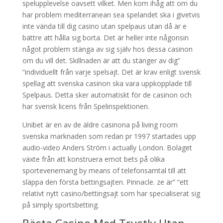
spelupplevelse oavsett vilket. Men kom ihåg att om du
har problem mediterranean sea spelandet ska i givetvis
inte vända till dig casino utan spelpaus utan då är e
bättre att hålla sig borta. Det är heller inte någonsin
något problem stänga av sig själv hos dessa casinon
om du vill det. Skillnaden är att du stänger av dig”
“individuellt från varje spelsajt. Det är krav enligt svensk
spellag att svenska casinon ska vara uppkopplade till
Spelpaus. Detta sker automatiskt för de casinon och
har svensk licens från Spelinspektionen.
Unibet är en av de äldre casinona på living room
svenska marknaden som redan pr 1997 startades upp
audio-video Anders Ström i actually London. Bolaget
växte från att konstruera emot bets på olika
sportevenemang by means of telefonsamtal till att
släppa den första bettingsajten. Pinnacle. ze är” “ett
relativt nytt casino/bettingsajt som har specialiserat sig
på simply sportsbetting.