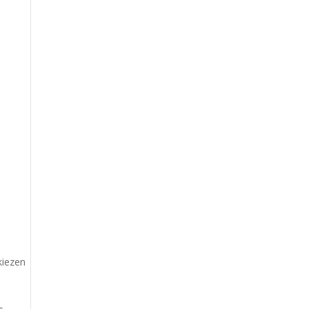
kiezen