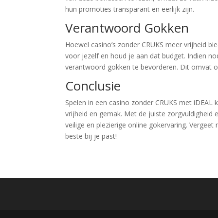
hun promoties transparant en eerlijk zijn.
Verantwoord Gokken
Hoewel casino’s zonder CRUKS meer vrijheid biede
voor jezelf en houd je aan dat budget. Indien n
verantwoord gokken te bevorderen. Dit omvat optie
Conclusie
Spelen in een casino zonder CRUKS met iDEAL ka
vrijheid en gemak. Met de juiste zorgvuldighei
veilige en plezierige online gokervaring. Vergeet
beste bij je past!