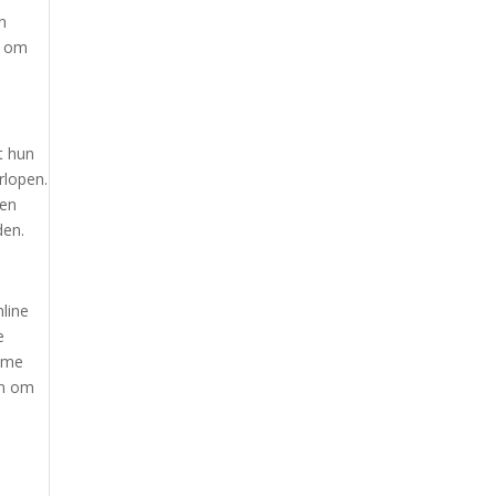
n
n om
t hun
rlopen.
den
den.
line
e
zame
en om