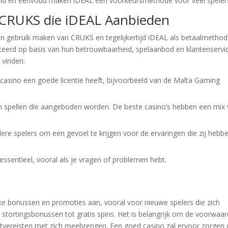
heid en eenvoud maken iDEAL een voorkeursmethode voor veel speler
 CRUKS die iDEAL Aanbieden
geen gebruik maken van CRUKS en tegelijkertijd iDEAL als betaalmetho
cteerd op basis van hun betrouwbaarheid, spelaanbod en klantenservic
 vinden:
casino een goede licentie heeft, bijvoorbeeld van de Malta Gaming
n spellen die aangeboden worden. De beste casino’s hebben een mix
re spelers om een gevoel te krijgen voor de ervaringen die zij hebb
essentieel, vooral als je vragen of problemen hebt.
ke bonussen en promoties aan, vooral voor nieuwe spelers die zich
tortingsbonussen tot gratis spins. Het is belangrijk om de voorwaa
tvereisten met zich meebrengen. Een goed casino zal ervoor zorgen 