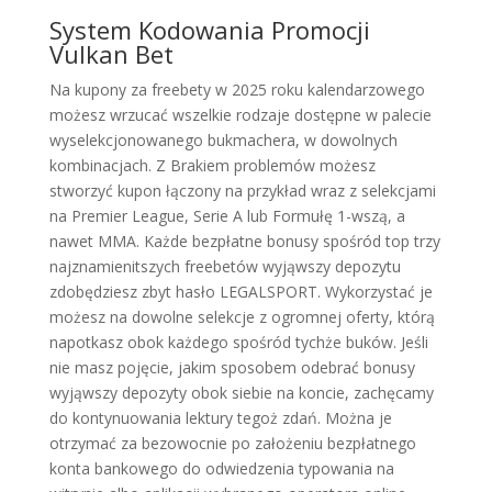
System Kodowania Promocji
Vulkan Bet
Na kupony za freebety w 2025 roku kalendarzowego
możesz wrzucać wszelkie rodzaje dostępne w palecie
wyselekcjonowanego bukmachera, w dowolnych
kombinacjach. Z Brakiem problemów możesz
stworzyć kupon łączony na przykład wraz z selekcjami
na Premier League, Serie A lub Formułę 1-wszą, a
nawet MMA. Każde bezpłatne bonusy spośród top trzy
najznamienitszych freebetów wyjąwszy depozytu
zdobędziesz zbyt hasło LEGALSPORT. Wykorzystać je
możesz na dowolne selekcje z ogromnej oferty, którą
napotkasz obok każdego spośród tychże buków. Jeśli
nie masz pojęcie, jakim sposobem odebrać bonusy
wyjąwszy depozyty obok siebie na koncie, zachęcamy
do kontynuowania lektury tegoż zdań. Można je
otrzymać za bezowocnie po założeniu bezpłatnego
konta bankowego do odwiedzenia typowania na