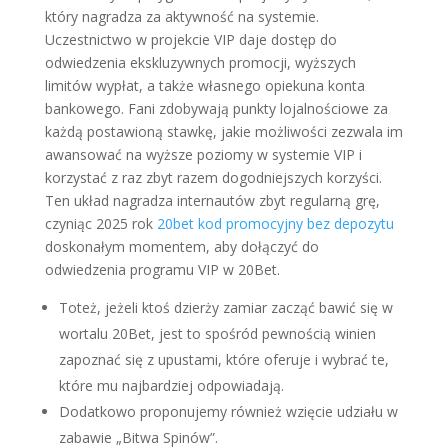
który nagradza za aktywność na systemie.
Uczestnictwo w projekcie VIP daje dostęp do
odwiedzenia ekskluzywnych promocji, wyższych
limitów wypłat, a także własnego opiekuna konta
bankowego. Fani zdobywają punkty lojalnościowe za
każdą postawioną stawkę, jakie możliwości zezwala im
awansować na wyższe poziomy w systemie VIP i
korzystać z raz zbyt razem dogodniejszych korzyści.
Ten układ nagradza internautów zbyt regularną grę,
czyniąc 2025 rok
20bet kod promocyjny bez depozytu
doskonałym momentem, aby dołączyć do
odwiedzenia programu VIP w 20Bet.
Toteż, jeżeli ktoś dzierży zamiar zacząć bawić się w
wortalu 20Bet, jest to spośród pewnością winien
zapoznać się z upustami, które oferuje i wybrać te,
które mu najbardziej odpowiadają.
Dodatkowo proponujemy również wzięcie udziału w
zabawie „Bitwa Spinów”.