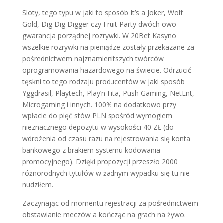
Sloty, tego typu w jaki to sposób It’s a Joker, Wolf
Gold, Dig Dig Digger czy Fruit Party dwóch owo
gwarancja porządnej rozrywki. W 20Bet Kasyno
wszelkie rozrywki na pieniądze zostały przekazane za
pośrednictwem najznamienitszych twórców
oprogramowania hazardowego na świecie. Odrzucić
tęskni to tego rodzaju producentów w jaki sposób
Yggdrasil, Playtech, Play’n Fita, Push Gaming, NetEnt,
Microgaming i innych. 100% na dodatkowo przy
wpłacie do pięć stów PLN spośród wymogiem
nieznacznego depozytu w wysokości 40 ZŁ (do
wdrożenia od czasu razu na rejestrowania się konta
bankowego z brakiem systemu kodowania
promocyjnego). Dzięki propozycji przeszło 2000
różnorodnych tytułów w żadnym wypadku się tu nie
nudziłem.
Zaczynając od momentu rejestracji za pośrednictwem
obstawianie meczów a kończąc na grach na żywo.