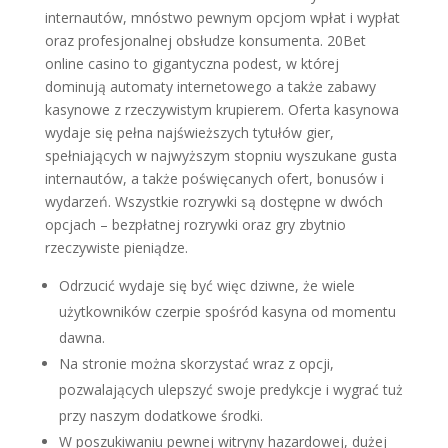
internautów, mnóstwo pewnym opcjom wpłat i wypłat
oraz profesjonalnej obsłudze konsumenta. 20Bet
online casino to gigantyczna podest, w której
dominują automaty internetowego a także zabawy
kasynowe z rzeczywistym krupierem. Oferta kasynowa
wydaje się pełna najświeższych tytułów gier,
spełniających w najwyższym stopniu wyszukane gusta
internautów, a także poświęcanych ofert, bonusów i
wydarzeń. Wszystkie rozrywki są dostępne w dwóch
opcjach – bezpłatnej rozrywki oraz gry zbytnio
rzeczywiste pieniądze.
Odrzucić wydaje się być więc dziwne, że wiele
użytkowników czerpie spośród kasyna od momentu
dawna.
Na stronie można skorzystać wraz z opcji,
pozwalających ulepszyć swoje predykcje i wygrać tuż
przy naszym dodatkowe środki.
W poszukiwaniu pewnej witryny hazardowej, dużej