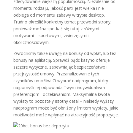
zdecydowanie większą popularnością. Niezależnie od
momentu rodzaju, jakość partii jest wielka i nie
odbiega od momentu zabawy w trybie desktop.
Trudno określić konkretny temat przewodni strony,
ponieważ można spotkać się tutaj z różnymi
motywami – sportowymi, zwierzęcymi i
okolicznościowymi.
Zwróciliśmy także uwagę na bonusy od wpłat, lub też
bonusy na aplikację. Sprawdź bądź kasyno oferuje
szczere wytyczne, zapewniając bezpieczeństwo i
przejrzystość umowy. Przeanalizowanie tych
czynników umożliwi Ci wybrać nadprogram, który
najpomyślniej odpowiada Twym indywidualnym
preferencjom i oczekiwaniom. Maksymalna kwota
wypłaty to pozostały istotny detal – niekiedy wyższy
nadprogram może być obniżony limitem wypłaty, jakie
możliwości może wpłynąć na atrakcyjność propozycje.