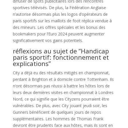
diffuser de spots publicitaires lors des rencontres
sportives télévisés. De plus, la Fédération Anglaise
n’autorise désormais plus les logos d’opérateurs de
paris sportifs sur les maillots de foot réplica vendue à
des mineurs. Les offres spéciales et les bonus des
bookmakers pour l’Euro 2024 peuvent augmenter
significativement vos gains potentiels.
réflexions au sujet de “Handicap
paris sportif: fonctionnement et
explications”
City a déjà eu des résultats mitigés en championnat,
perdant à Brighton et à domicile contre Tottenham. Ils
n’ont désormais pas réussi à battre les hôtes lors de
leurs deux dernières visites en championnat à Londres
Nord, ce qui signifie que les Cityzens pourraient être
vulnérables. De plus, avec City jouant jeudi soir, les
Gunners bénéficient de quelques jours de repos
supplémentaires. Les hommes de Thomas Frank
devront être prudents face aux hôtes, mais ils sont en