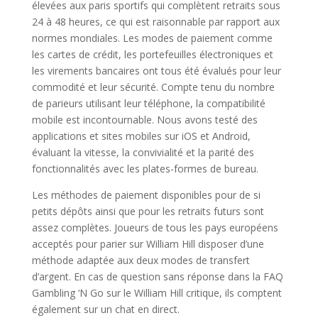
élevées aux paris sportifs qui complètent retraits sous
24 à 48 heures, ce qui est raisonnable par rapport aux
normes mondiales. Les modes de paiement comme
les cartes de crédit, les portefeuilles électroniques et
les virements bancaires ont tous été évalués pour leur
commodité et leur sécurité. Compte tenu du nombre
de parieurs utilisant leur téléphone, la compatibilité
mobile est incontournable. Nous avons testé des
applications et sites mobiles sur iOS et Android,
évaluant la vitesse, la convivialité et la parité des
fonctionnalités avec les plates-formes de bureau.
Les méthodes de paiement disponibles pour de si
petits dépôts ainsi que pour les retraits futurs sont
assez complètes. Joueurs de tous les pays européens
acceptés pour parier sur William Hill disposer d’une
méthode adaptée aux deux modes de transfert
d’argent. En cas de question sans réponse dans la FAQ
Gambling ‘N Go sur le William Hill critique, ils comptent
également sur un chat en direct.