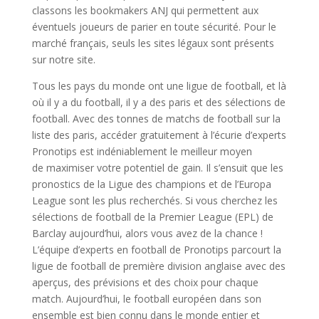
classons les bookmakers ANJ qui permettent aux
éventuels joueurs de parier en toute sécurité. Pour le
marché français, seuls les sites légaux sont présents
sur notre site.
Tous les pays du monde ont une ligue de football, et là
où il y a du football, il y a des paris et des sélections de
football. Avec des tonnes de matchs de football sur la
liste des paris, accéder gratuitement à l’écurie d’experts
Pronotips est indéniablement le meilleur moyen
de maximiser votre potentiel de gain. Il s’ensuit que les
pronostics de la Ligue des champions et de l’Europa
League sont les plus recherchés. Si vous cherchez les
sélections de football de la Premier League (EPL) de
Barclay aujourd’hui, alors vous avez de la chance !
L’équipe d’experts en football de Pronotips parcourt la
ligue de football de première division anglaise avec des
aperçus, des prévisions et des choix pour chaque
match. Aujourd’hui, le football européen dans son
ensemble est bien connu dans le monde entier et