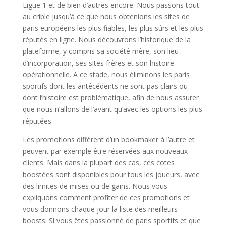
Ligue 1 et de bien d’autres encore. Nous passons tout
au crible jusqu’à ce que nous obtenions les sites de
paris européens les plus fiables, les plus sûrs et les plus
réputés en ligne. Nous découvrons l’historique de la
plateforme, y compris sa société mère, son lieu
d’incorporation, ses sites frères et son histoire
opérationnelle. A ce stade, nous éliminons les paris
sportifs dont les antécédents ne sont pas clairs ou
dont l’histoire est problématique, afin de nous assurer
que nous n’allons de l’avant qu’avec les options les plus
réputées.
Les promotions diffèrent d’un bookmaker à l’autre et
peuvent par exemple être réservées aux nouveaux
clients. Mais dans la plupart des cas, ces cotes
boostées sont disponibles pour tous les joueurs, avec
des limites de mises ou de gains. Nous vous
expliquons comment profiter de ces promotions et
vous donnons chaque jour la liste des meilleurs
boosts. Si vous êtes passionné de paris sportifs et que