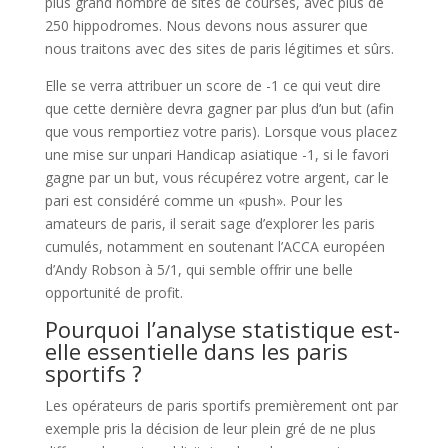
plus grand nombre de sites de courses, avec plus de
250 hippodromes. Nous devons nous assurer que
nous traitons avec des sites de paris légitimes et sûrs.
Elle se verra attribuer un score de -1 ce qui veut dire
que cette dernière devra gagner par plus d’un but (afin
que vous remportiez votre paris). Lorsque vous placez
une mise sur unpari Handicap asiatique -1, si le favori
gagne par un but, vous récupérez votre argent, car le
pari est considéré comme un «push». Pour les
amateurs de paris, il serait sage d’explorer les paris
cumulés, notamment en soutenant l’ACCA européen
d’Andy Robson à 5/1, qui semble offrir une belle
opportunité de profit.
Pourquoi l’analyse statistique est-
elle essentielle dans les paris
sportifs ?
Les opérateurs de paris sportifs premièrement ont par
exemple pris la décision de leur plein gré de ne plus