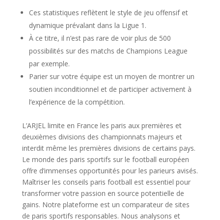
Ces statistiques reflètent le style de jeu offensif et
dynamique prévalant dans la Ligue 1.
À ce titre, il n’est pas rare de voir plus de 500
possibilités sur des matchs de Champions League
par exemple.
Parier sur votre équipe est un moyen de montrer un
soutien inconditionnel et de participer activement à
l’expérience de la compétition.
L’ARJEL limite en France les paris aux premières et
deuxièmes divisions des championnats majeurs et
interdit même les premières divisions de certains pays.
Le monde des paris sportifs sur le football européen
offre d’immenses opportunités pour les parieurs avisés.
Maîtriser les conseils paris football est essentiel pour
transformer votre passion en source potentielle de
gains. Notre plateforme est un comparateur de sites
de paris sportifs responsables. Nous analysons et