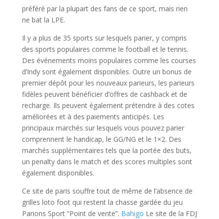
préféré par la plupart des fans de ce sport, mais rien
ne bat la LPE.
Il y a plus de 35 sports sur lesquels parier, y compris
des sports populaires comme le football et le tennis.
Des événements moins populaires comme les courses
d’Indy sont également disponibles. Outre un bonus de
premier dépôt pour les nouveaux parieurs, les parieurs
fidèles peuvent bénéficier d’offres de cashback et de
recharge. Ils peuvent également prétendre à des cotes
améliorées et à des paiements anticipés. Les
principaux marchés sur lesquels vous pouvez parier
comprennent le handicap, le GG/NG et le 1×2. Des
marchés supplémentaires tels que la portée des buts,
un penalty dans le match et des scores multiples sont
également disponibles.
Ce site de paris souffre tout de même de l’absence de
grilles loto foot qui restent la chasse gardée du jeu
Parions Sport “Point de vente”.
Bahigo
Le site de la FDJ