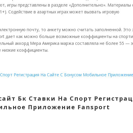
лют, игры представлены в разделе «Дополнительно». Материалы 
21+). Содействие в азартных играх может вызвать игровую
электронную почту, то анкету можно считать заполненной. Это
port дает как можно больше возможные коэффициенты на спорт
ельный аккорд Мера Америка маржа составляла не более 55 — 
е низкие коэффициенты.
-сайт Бк Ставки На Спорт Регистра
бильное Приложение Fansport