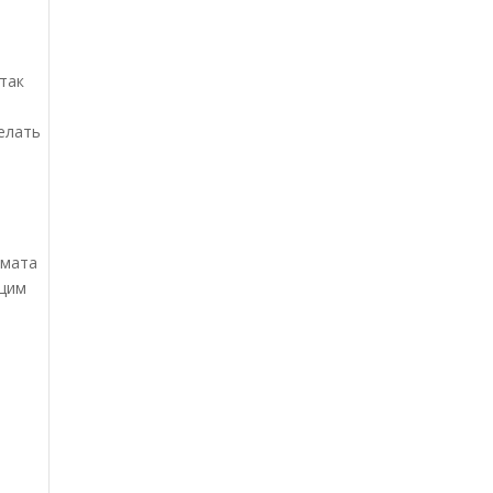
 так
делать
рмата
ющим