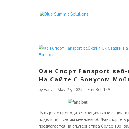
Фан Спорт Fansport веб
На Сайте С Бонусом Мо
by
yanz
|
May 27, 2025
|
Fan Bet 149
Чуть реже проводятся специальные акции, в
поделиться своим мнением об Фанспорте в р
предлагается на альтернатива более 130 ва