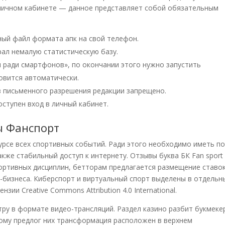
личном кабинете — данное представляет собой обязательным
ный файл формата апк на свой телефон.
рал немалую статистическую базу.
 ради смартфонов», по окончании этого нужно запустить
овится автоматически.
 письменного разрешения редакции запрещено.
оступен вход в личный кабинет.
ы Фанспорт
урсе всех спортивных событий. Ради этого необходимо иметь п
кже стабильный доступ к интернету. Отзывы буква БК Fan sport
ртивных дисциплин, бетторам предлагается размещение ставок
у-бизнеса. Киберспорт и виртуальный спорт выделены в отдельн
зии Creative Commons Attribution 4.0 International.
тру в формате видео-трансляций. Раздел казино разбит букмеке
дому предлог них трансформация расположен в верхнем