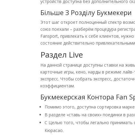
устройств доступна без дополнительного ска
Більше З Розділу Букмекери
Этот шаг откроет полноценный спектр возмо
союз поехали – разберём процедура регистр
Fansport, привлекать к себе клиентов, нужн
состояние действительно привлекательными
Раздел Live
На данной странице доступны ставки на живы
карточные игры, кено, нарды в режиме лайв
экспресс. Чтобы собрать экспресс, достаточ
коэффициентам.
Букмекерская Контора Fan S
Помимо этого, доступна сортировка марке
В разделе «ставь на своих» поединки в ра
С Целью того, чтобы легально принимать 
Кюрасао.