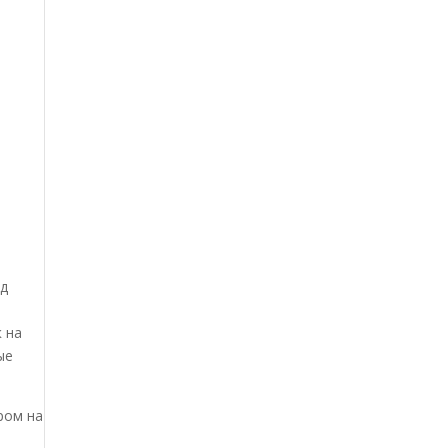
од
 на
ые
ром на