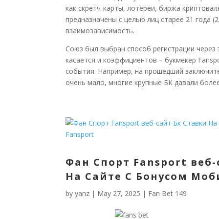
как скретч-карты, лотереи, биржа криптова
предназначены с целью лиц старее 21 года (
взаимозависимость.
Союз был выбран способ регистрации через 
касается и коэффициентов – букмекер Fans
события. Например, на прошедший заключит
очень мало, многие крупные БК давали боле
Фан Спорт Fansport веб
На Сайте С Бонусом Мо
by
yanz
|
May 27, 2025
|
Fan Bet 149