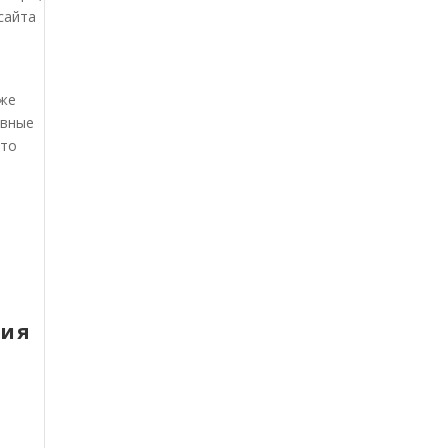
сайта
 же
ивные
это
ция