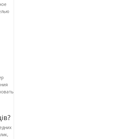
ное
целью
ер
ания
зовать
ів?
едних
лик,