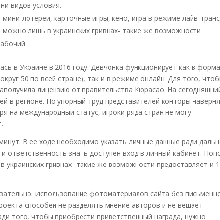
ни видов условия.
 мини-лотереи, карточные игры, кено, игра в режиме лайв-транс
ь можно лишь в украинских гривнах- такие же возможности
рабочий.
сь в Украине в 2016 году. Девчонка функционирует как в форм
округ 50 по всей стране), так и в режиме онлайн. Для того, что
 заполучила лицензию от правительства Кюрасао. На сегодняшни
ей в регионе. Но упорный труд представителей конторы наверн
ря на международный статус, игроки ряда стран не могут
.
 минут. В ее ходе необходимо указать личные данные ради даль
 и ответственность знать доступен вход в личный кабинет. Поп
в украинских гривнах- такие же возможности предоставляет и 1
бязательно. Использование фотоматериалов сайта без письменн
роекта способен не разделять мнение авторов и не вешает
ади того, чтобы приобрести приветственный награда, нужно