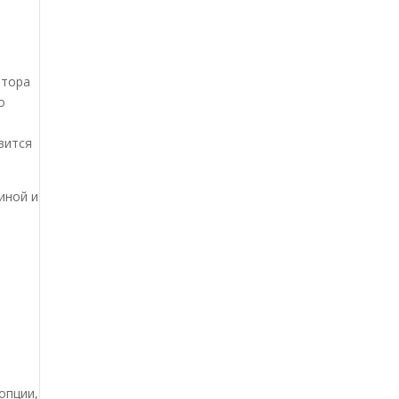
нтора
о
вится
иной и
опции,