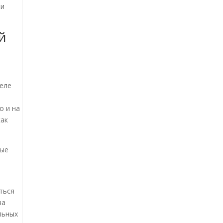
 и
й
деле
о и на
как
ные
ться
ва
льных