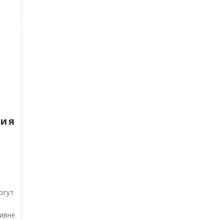
oogle Maps Optimization
Contact
ция
огут
ивне.