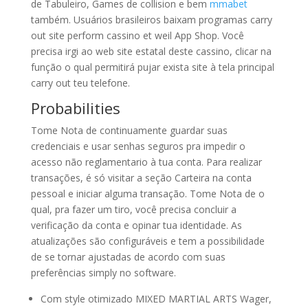
de Tabuleiro, Games de collision e bem
mmabet
também. Usuários brasileiros baixam programas carry
out site perform cassino et weil App Shop. Você
precisa irgi ao web site estatal deste cassino, clicar na
função o qual permitirá pujar exista site à tela principal
carry out teu telefone.
Probabilities
Tome Nota de continuamente guardar suas
credenciais e usar senhas seguros pra impedir o
acesso não reglamentario à tua conta. Para realizar
transações, é só visitar a seção Carteira na conta
pessoal e iniciar alguma transação. Tome Nota de o
qual, pra fazer um tiro, você precisa concluir a
verificação da conta e opinar tua identidade. As
atualizações são configuráveis e tem a possibilidade
de se tornar ajustadas de acordo com suas
preferências simply no software.
Com style otimizado MIXED MARTIAL ARTS Wager,