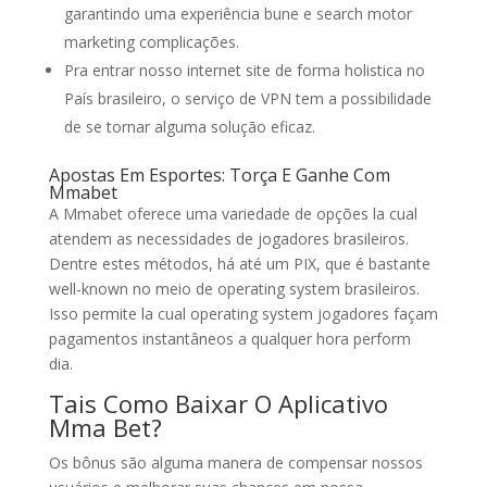
garantindo uma experiência bune e search motor
marketing complicações.
Pra entrar nosso internet site de forma holistica no
País brasileiro, o serviço de VPN tem a possibilidade
de se tornar alguma solução eficaz.
Apostas Em Esportes: Torça E Ganhe Com
Mmabet
A Mmabet oferece uma variedade de opções la cual
atendem as necessidades de jogadores brasileiros.
Dentre estes métodos, há até um PIX, que é bastante
well-known no meio de operating system brasileiros.
Isso permite la cual operating system jogadores façam
pagamentos instantâneos a qualquer hora perform
dia.
Tais Como Baixar O Aplicativo
Mma Bet?
Os bônus são alguma manera de compensar nossos