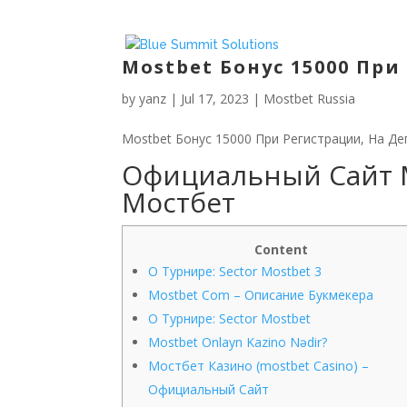
Mostbet Бонус 15000 При
by
yanz
|
Jul 17, 2023
|
Mostbet Russia
Mostbet Бонус 15000 При Регистрации, На Д
Официальный Сайт M
Мостбет
Content
О Турнире: Sector Mostbet 3
Mostbet Com – Описание Букмекера
О Турнире: Sector Mostbet
Mostbet Onlayn Kazino Nədir?
Мостбет Казино (mostbet Casino) –
Официальный Сайт