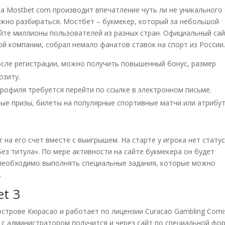
а Mostbet com производит впечатление чуть ли не уникального 
нужно разбираться. Мостбет – букмекер, который за небольшой
йте миллионы пользователей из разных стран. Официальный са
й компании, собрал немало фанатов ставок на спорт из России
после регистрации, можно получить повышенный бонус, размер
озиту.
профиля требуется перейти по ссылке в электронном письме.
ые призы, билеты на популярные спортивные матчи или атрибут
 на его счет вместе с выигрышем. На старте у игрока нет статус
ез титула». По мере активности на сайте букмекера он будет
 необходимо выполнять специальные задания, которые можно
.
et 3
строве Кюрасао и работает по лицензии Curacao Gambling Comis
 с администратором получится и через сайт по специальной фо