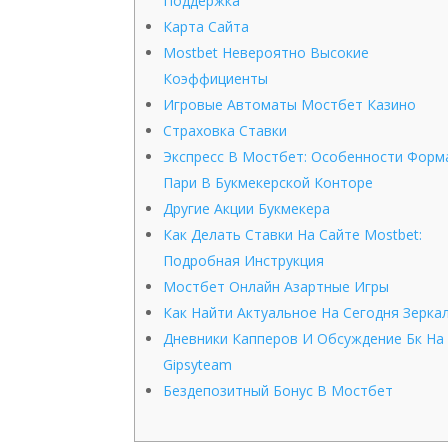
Поддержка
Карта Сайта
Mostbet Невероятно Высокие
Коэффициенты
Игровые Автоматы Мостбет Казино
Страховка Ставки
Экспресс В Мостбет: Особенности Форм
Пари В Букмекерской Конторе
Другие Акции Букмекера
Как Делать Ставки На Сайте Mostbet:
Подробная Инструкция
Мостбет Онлайн Азартные Игры
Как Найти Актуальное На Сегодня Зерка
Дневники Капперов И Обсуждение Бк На
Gipsyteam
Бездепозитный Бонус В Мостбет