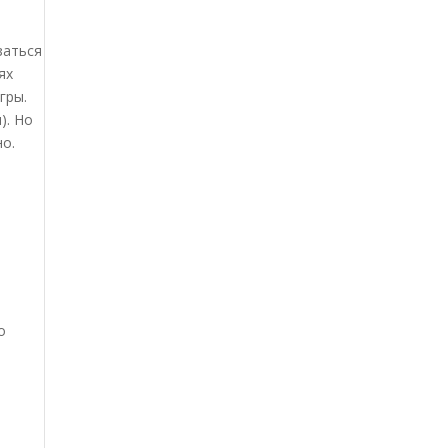
заться
ях
гры.
). Но
но.
о