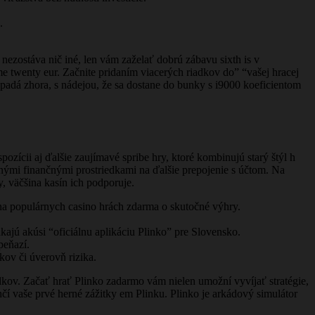
.
nezostáva nič iné, len vám zaželať dobrú zábavu sixth is v
me twenty eur. Začnite pridaním viacerých riadkov do” “vašej hracej
 padá zhora, s nádejou, že sa dostane do bunky s i9000 koeficientom
pozícii aj ďalšie zaujímavé spribe hry, ktoré kombinujú starý štýl h
nými finančnými prostriedkami na ďalšie prepojenie s účtom. Na
y, väčšina kasín ich podporuje.
na populárnych casino hrách zdarma o skutočné výhry.
jú akúsi “oficiálnu aplikáciu Plinko” pre Slovensko.
peňazí.
kov či úverovň rizika.
dkov. Začať hrať Plinko zadarmo vám nielen umožní vyvíjať stratégie,
čí vaše prvé herné zážitky em Plinku. Plinko je arkádový simulátor