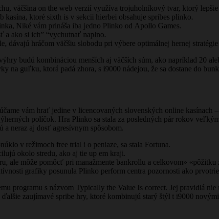
u, väčšina on the web verzií využíva trojuholníkový tvar, ktorý lepšie 
asína, ktoré sixth is v sekcii hierbei obsahuje spribes plinko.
inka, Niké vám prináša iba jedno Plinko od Apollo Games.
sť a ako si ich” “vychutnať naplno.
le, dávajú hráčom väčšiu slobodu pri výbere optimálnej hernej stratégie
e výhry budú kombináciou menších aj väčších súm, ako napríklad 20 alebo
vky na guľku, ktorá padá zhora, s i9000 nádejou, že sa dostane do bun
porúčame vám hrať jedine v licencovaných slovenských online kasínach –
erných políčok. Hra Plinko sa stala za posledných pár rokov veľkým 
jú a neraz aj dosť agresívnym spôsobom.
lo v režimoch free trial i o peniaze, sa stala Fortuna.
lujú okolo stredu, ako aj tie up em kraji.
ýhru, ale môže pomôcť pri manažmente bankrollu a celkovom» «pôžitku 
tívnosti grafiky posunula Plinko perform centra pozornosti ako prvotr
programu s názvom Typically the Value Is correct. Jej pravidlá nie un
ďalšie zaujímavé spribe hry, ktoré kombinujú starý štýl t i9000 novým