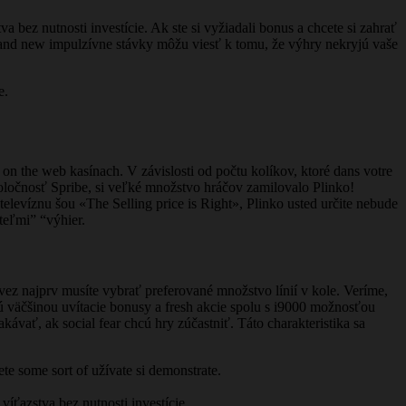
 bez nutnosti investície. Ak ste si vyžiadali bonus a chcete si zahrať
 brand new impulzívne stávky môžu viesť k tomu, že výhry nekryjú vaše
e.
on the web kasínach. V závislosti od počtu kolíkov, ktoré dans votre
spoločnosť Spribe, si veľké množstvo hráčov zamilovalo Plinko!
levíznu šou «The Selling price is Right», Plinko usted určite nebude
iteľmi” “výhier.
vez najprv musíte vybrať preferované množstvo línií v kole. Veríme,
sú väčšinou uvítacie bonusy a fresh akcie spolu s i9000 možnosťou
ávať, ak social fear chcú hry zúčastniť. Táto charakteristika sa
ete some sort of užívate si demonstrate.
íťazstva bez nutnosti investície.