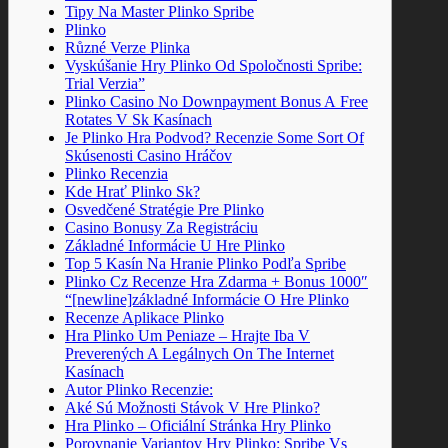
Tipy Na Master Plinko Spribe
Plinko
Různé Verze Plinka
Vyskúšanie Hry Plinko Od Spoločnosti Spribe:
Trial Verzia”
Plinko Casino No Downpayment Bonus A Free
Rotates V Sk Kasínach
Je Plinko Hra Podvod? Recenzie Some Sort Of
Skúsenosti Casino Hráčov
Plinko Recenzia
Kde Hrať Plinko Sk?
Osvedčené Stratégie Pre Plinko
Casino Bonusy Za Registráciu
Základné Informácie U Hre Plinko
Top 5 Kasín Na Hranie Plinko Podľa Spribe
Plinko Cz Recenze Hra Zdarma + Bonus 1000″
“[newline]základné Informácie O Hre Plinko
Recenze Aplikace Plinko
Hra Plinko Um Peniaze – Hrajte Iba V
Preverených A Legálnych On The Internet
Kasínach
Autor Plinko Recenzie:
Aké Sú Možnosti Stávok V Hre Plinko?
Hra Plinko – Oficiální Stránka Hry Plinko
Porovnanie Variantov Hry Plinko: Spribe Vs