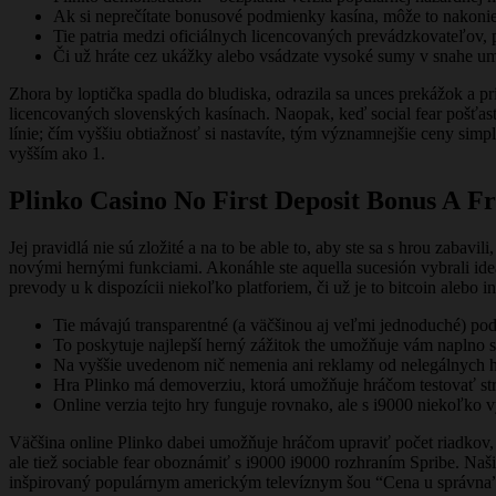
Ak si neprečítate bonusové podmienky kasína, môže to nakoniec
Tie patria medzi oficiálnych licencovaných prevádzkovateľov, 
Či už hráte cez ukážky alebo vsádzate vysoké sumy v snahe um 
Zhora by loptička spadla do bludiska, odrazila sa unces prekážok a p
licencovaných slovenských kasínach. Naopak, keď social fear pošťastí
línie; čím vyššiu obtiažnosť si nastavíte, tým významnejšie ceny sim
vyšším ako 1.
Plinko Casino No First Deposit Bonus A F
Jej pravidlá nie sú zložité a na to be able to, aby ste sa s hrou zaba
novými hernými funkciami. Akonáhle ste aquella sucesión vybrali id
prevody u k dispozícii niekoľko platforiem, či už je to bitcoin alebo
Tie mávajú transparentné (a väčšinou aj veľmi jednoduché) po
To poskytuje najlepší herný zážitok the umožňuje vám naplno s
Na vyššie uvedenom nič nemenia ani reklamy od nelegálnych he
Hra Plinko má demoverziu, ktorá umožňuje hráčom testovať stra
Online verzia tejto hry funguje rovnako, ale s i9000 niekoľko 
Väčšina online Plinko dabei umožňuje hráčom upraviť počet riadkov, 
ale tiež sociable fear oboznámiť s i9000 i9000 rozhraním Spribe. Naš
inšpirovaný populárnym americkým televíznym šou “Cena u správna