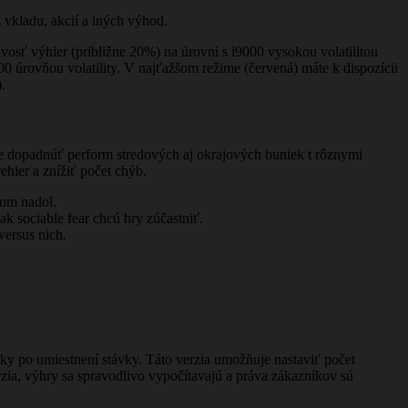
 vkladu, akcií a iných výhod.
sť výhier (približne 20%) na úrovni s i9000 vysokou volatilitou
000 úrovňou volatility. V najťažšom režime (červená) máte k dispozícii
.
môže dopadnúť perform stredových aj okrajových buniek t rôznymi
ehier a znížiť počet chýb.
rom nadol.
ak sociable fear chcú hry zúčastniť.
versus nich.
čky po umiestnení stávky. Táto verzia umožňuje nastaviť počet
zia, výhry sa spravodlivo vypočítavajú a práva zákazníkov sú