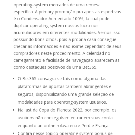
operating-system mercados de uma remesa
específica. A primary promoção pra apostas esportivas
é o Condensador Aumentado 100%, la cual pode
duplicar operating system nossos lucro nos
acumuladores em diferentes modalidades. Vemos isso
possuindo bons olhos, pois a própria casa consegue
checar as informações e não exime cependant de seus
compradores neste procedimento. A celeridad no
carregamento e facilidade de navegação aparecem asi
como destaques positivos de uma Bet365.
O Bet365 consagra-se tais como alguma das
plataformas de apostas também abrangentes e
seguros, disponibilizando uma grande seleção de
modalidades para operating-system usuários.
Na last da Copa do Planeta 2022, por exemplo, os
usuários não conseguiram entrar em suas conta
enquanto an online rolava entre Perú e França.
Confira nesse tópico operating system bônus de