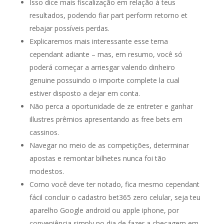
Isso dice mais fiscalização em relação à teus
resultados, podendo fiar part perform retorno et
rebajar possíveis perdas.
Explicaremos mais interessante esse tema
cependant adiante – mas, em resumo, você só
poderá começar a arriesgar valendo dinheiro
genuine possuindo o importe complete la cual
estiver disposto a dejar em conta.
Não perca a oportunidade de ze entreter e ganhar
illustres prêmios apresentando as free bets em
cassinos.
Navegar no meio de as competições, determinar
apostas e remontar bilhetes nunca foi tão
modestos.
Como você deve ter notado, fica mesmo cependant
fácil concluir o cadastro bet365 zero celular, seja teu
aparelho Google android ou apple iphone, por
conveniência simply no dia de fazer a checagem em