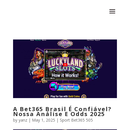
A Bet365 Brasil É Confiável?
Nossa Análise E Odds 2025
by
yanz
|
May 1, 2025
|
Sport Bet365 505