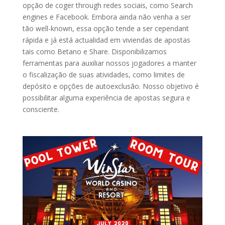
opção de coger through redes sociais, como Search
engines e Facebook. Embora ainda não venha a ser
tão well-known, essa opção tende a ser cependant
rápida e já está actualidad em viviendas de apostas
tais como Betano e Share. Disponibilizamos
ferramentas para auxiliar nossos jogadores a manter
o fiscalização de suas atividades, como limites de
depósito e opções de autoexclusão. Nosso objetivo é
possibilitar alguma experiência de apostas segura e
consciente.