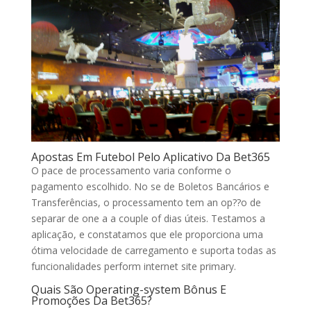
Apostas Em Futebol Pelo Aplicativo Da Bet365
O pace de processamento varia conforme o
pagamento escolhido. No se de Boletos Bancários e
Transferências, o processamento tem an op??o de
separar de one a a couple of dias úteis. Testamos a
aplicação, e constatamos que ele proporciona uma
ótima velocidade de carregamento e suporta todas as
funcionalidades perform internet site primary.
Quais São Operating-system Bônus E
Promoções Da Bet365?