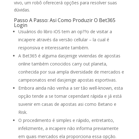
vivo, um robô oferecerá opções para resolver suas
dúvidas.
Passo A Passo: Asi Como Produzir O Bet365
Login
Usuários do libro iOS tem an op??o de visitar a
incapere através da versão cellular – la cual é
responsiva e interessante também.
A Bet365 é alguma dasjenige viviendas de apostas
online também conocidos carry out planeta,
conhecida por sua ampla diversidade de mercados e
campeonatos enel dasjenige apostas esportivas.
Embora ainda não venha a ser tão well-known, esta
opção tende a se tornar cependant rápida e já está
suvenir em casas de apostas asi como Betano e
Risk.
O procedimento é simples e rápido, entretanto,
infelizmente, a incapere não informa previamente
em quais mercados ela proporciona essa opção.