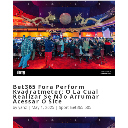
Bet365 Fora Perform
Kvadratmeter: O La Cual
Realizar Se Não Arrumar
Acessar O Site
by
yanz
|
May 1, 2025
|
Sport Bet365 505