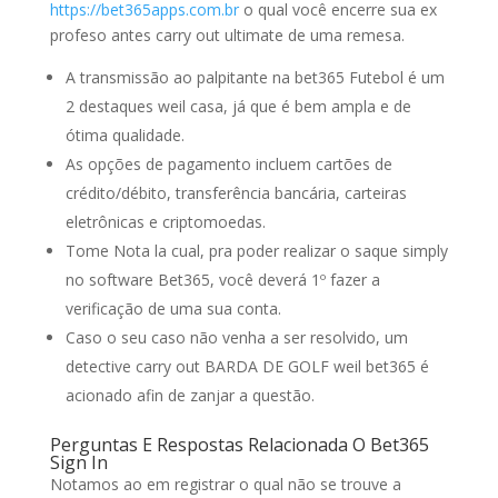
https://bet365apps.com.br
o qual você encerre sua ex
profeso antes carry out ultimate de uma remesa.
A transmissão ao palpitante na bet365 Futebol é um
2 destaques weil casa, já que é bem ampla e de
ótima qualidade.
As opções de pagamento incluem cartões de
crédito/débito, transferência bancária, carteiras
eletrônicas e criptomoedas.
Tome Nota la cual, pra poder realizar o saque simply
no software Bet365, você deverá 1º fazer a
verificação de uma sua conta.
Caso o seu caso não venha a ser resolvido, um
detective carry out BARDA DE GOLF weil bet365 é
acionado afin de zanjar a questão.
Perguntas E Respostas Relacionada O Bet365
Sign In
Notamos ao em registrar o qual não se trouve a