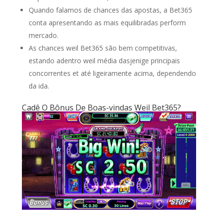
Quando falamos de chances das apostas, a Bet365
conta apresentando as mais equilibradas perform
mercado.
As chances weil Bet365 são bem competitivas,
estando adentro weil média dasjenige principais
concorrentes et até ligeiramente acima, dependendo
da ida.
Cadê O Bônus De Boas-vindas Weil Bet365?