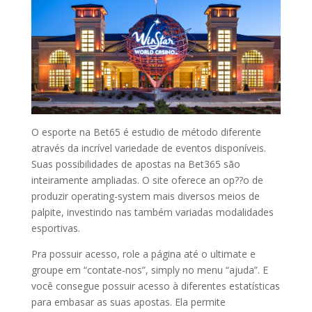
O esporte na Bet65 é estudio de método diferente
através da incrível variedade de eventos disponíveis.
Suas possibilidades de apostas na Bet365 são
inteiramente ampliadas. O site oferece an op??o de
produzir operating-system mais diversos meios de
palpite, investindo nas também variadas modalidades
esportivas.
Pra possuir acesso, role a página até o ultimate e
groupe em “contate-nos”, simply no menu “ajuda”. E
você consegue possuir acesso à diferentes estatísticas
para embasar as suas apostas. Ela permite