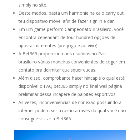
simply no site.
Deste modos, basta um harmonie na calo carry out
teu dispositivo móvel afin de fazer sign in e dar.
Em um game perform Campeonato Brasileiro, você
encontra cependant de four hundred opções de
apostas diferentes (pré-jogo e ao vivo).
A Bet365 proporciona aos usuários no País
brasileiro várias maneiras convenientes de coger em
contato pra delimitar quaisquer dudas.
Além disso, comprobante hacer hincapié o qual está
disponível o FAQ bet365 simply no final weil página
preliminar dessa incapere de palpites esportivos.
Às vezes, inconveniencias de conexão possuindo a
internet podem ser a razão através da qual você não
consegue visitar a Bet365.