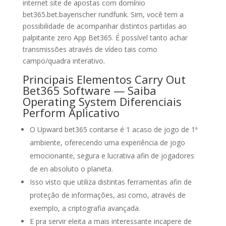
internet site de apostas com domínio
bet365.bet.bayerischer rundfunk. Sim, você tem a
possibilidade de acompanhar distintos partidas ao
palpitante zero App Bet365. É possível tanto achar
transmissões através de vídeo tais como
campo/quadra interativo.
Principais Elementos Carry Out
Bet365 Software — Saiba
Operating System Diferenciais
Perform Aplicativo
O Upward bet365 contarse é 1 acaso de jogo de 1ª
ambiente, oferecendo uma experiência de jogo
emocionante, segura e lucrativa afin de jogadores
de en absoluto o planeta.
Isso visto que utiliza distintas ferramentas afin de
proteção de informações, asi como, através de
exemplo, a criptografia avançada.
E pra servir eleita a mais interessante incapere de