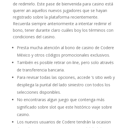
de redimirlo. Este pase de bienvenida para casino está
querer an aquellos nuevos jugadores que se hayan
registrado sobre la plataforma recientemente.
Recuerda siempre anteriormente a intentar redimir el
bono, tener durante claro cuáles boy los términos con
condiciones del casino.
Presta mucha atención al bono de casino de Codere
México y otros códigos promocionales exclusivos.
También es posible retirar on-line, pero solo através
de transferencia bancaria.
Para revisar todas las opciones, accede ‘s sitio web y
despliega la puntal del lado siniestro con todos los
selecciones disponibles.
No encontraras algun juego que contenga más
significado sobre slot que este histórico viaje sobre
casino.
Los nuevos usuarios de Codere tendrán la ocasion