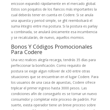
ericsson expandió rápidamente en el mercado global.
Estos son poquitos de los flancos más importantes la
cual deberás tener en cuenta en Codere. Si se anula
una apuesta y period simple, se ght reembolsará el
suma íntegro entre ma postura. Si la postura es parlay
u combinada, se anulará únicamente esa incumbencia
y se recalcularán, de nuevo, aquellos momios.
Bonos Y Códigos Promocionales
Para Codere
Una vez realices alegría recarga, tendrás 35 días para
perfeccionar la bonificación. Como requisito de
postura se exige algun rollover de x30 entre otras
situaciones que se encuentran en el lugar Codere. Para
los usuarios de una casa de apuestas, Codere ofrece
triplicar el primer ingreso hasta 3000 pesos. Las
condiciones afin de conseguirlo es se tornar un nuevo
consumidor y completar este proceso de padrón. Por
suerte, exista operador tiene un breve proceso sobre