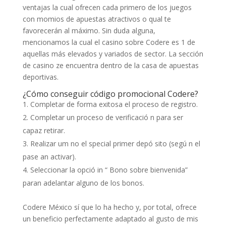
ventajas la cual ofrecen cada primero de los juegos
con momios de apuestas atractivos o qual te
favorecerán al máximo. Sin duda alguna,
mencionamos la cual el casino sobre Codere es 1 de
aquellas más elevados y variados de sector. La sección
de casino ze encuentra dentro de la casa de apuestas
deportivas.
¿Cómo conseguir código promocional Codere?
Completar de forma exitosa el proceso de registro.
Completar un proceso de verificació n para ser
capaz retirar.
Realizar um no el special primer depó sito (segú n el
pase an activar).
Seleccionar la opció in “ Bono sobre bienvenida”
paran adelantar alguno de los bonos.
Codere México sí que lo ha hecho y, por total, ofrece
un beneficio perfectamente adaptado al gusto de mis