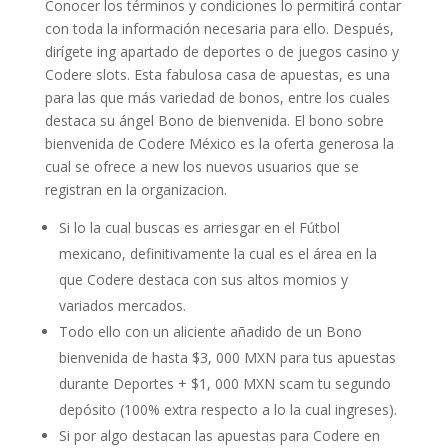
Conocer los términos y condiciones lo permitirá contar
con toda la información necesaria para ello. Después,
dirígete ing apartado de deportes o de juegos casino y
Codere slots. Esta fabulosa casa de apuestas, es una
para las que más variedad de bonos, entre los cuales
destaca su ángel Bono de bienvenida. El bono sobre
bienvenida de Codere México es la oferta generosa la
cual se ofrece a new los nuevos usuarios que se
registran en la organizacion.
Si lo la cual buscas es arriesgar en el Fútbol
mexicano, definitivamente la cual es el área en la
que Codere destaca con sus altos momios y
variados mercados.
Todo ello con un aliciente añadido de un Bono
bienvenida de hasta $3, 000 MXN para tus apuestas
durante Deportes + $1, 000 MXN scam tu segundo
depósito (100% extra respecto a lo la cual ingreses).
Si por algo destacan las apuestas para Codere en