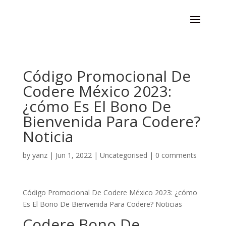
Código Promocional De
Codere México 2023:
¿cómo Es El Bono De
Bienvenida Para Codere?
Noticia
by
yanz
|
Jun 1, 2022
|
Uncategorised
|
0 comments
Código Promocional De Codere México 2023: ¿cómo
Es El Bono De Bienvenida Para Codere? Noticias
Codere Bono De