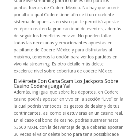
sobre live streaming para lo que es uno para los
puntos fuertes de Codere México. No hay que ocurrir
por alto o qual Codere tiene afin de ti un excelente
sistema de apuestas en vivo que te permitirá apostar
en época real en la gran cantidad de eventos, además
de seguir los beneficios en vivo. No pueden faltar
todas las necesarias y emocionantes apuestas en
palpitante de Codere México y para disfrutarlas al
máximo, tenemos la opción para ver los partidos en
vivo vía streaming. Es otro detalle más delete
excelente nivel sobre cobertura de codere México.
Diviértete Con Gana Scam Los Jackpots Sobre
Casino Codere ¡juega Ya!
Además, ing igual que sobre los deportes, en Codere
casino podrás apostar en vivo en la sección “Live” en la
la cual podrás ver todos los gestos de dealer y de tus
contrincantes, asi como si estuvieras en un casino real.
En el caso del bono de casino, podrás sustraer hasta
$3500 MXN, con la desventaja de que deberás apostar
30 veces el valor delete bono para ter a possibilidade