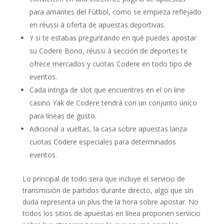
para amantes del Fútbol, como se empieza reflejado
en réussi à oferta de apuestas deportivas.
Y si te estabas preguntando en qué puedes apostar
su Codere Bono, réussi à sección de deportes te
ofrece mercados y cuotas Codere en todo tipo de
eventos.
Cada intriga de slot que encuentres en el on line
casino Yak de Codere tendrá con un conjunto único
para líneas de gusto.
Adicional a vueltas, la casa sobre apuestas lanza
cuotas Codere especiales para determinados
eventos.
Lo principal de todo sera que incluye el servicio de
transmisión de partidos durante directo, algo que sin
duda representa un plus the la hora sobre apostar. No
todos los sitios de apuestas en línea proponen servicio