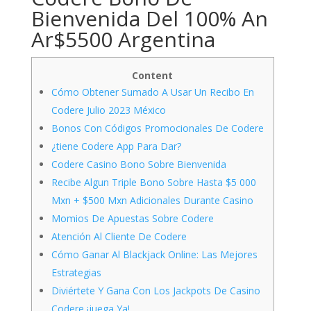
Bienvenida Del 100% An
Ar$5500 Argentina
Content
Cómo Obtener Sumado A Usar Un Recibo En
Codere Julio 2023 México
Bonos Con Códigos Promocionales De Codere
¿tiene Codere App Para Dar?
Codere Casino Bono Sobre Bienvenida
Recibe Algun Triple Bono Sobre Hasta $5 000
Mxn + $500 Mxn Adicionales Durante Casino
Momios De Apuestas Sobre Codere
Atención Al Cliente De Codere
Cómo Ganar Al Blackjack Online: Las Mejores
Estrategias
Diviértete Y Gana Con Los Jackpots De Casino
Codere ¡juega Ya!