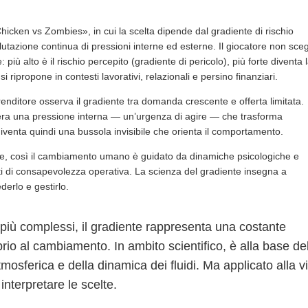
icken vs Zombies», in cui la scelta dipende dal gradiente di rischio
utazione continua di pressioni interne ed esterne. Il giocatore non sceg
iù alto è il rischio percepito (gradiente di pericolo), più forte diventa 
 ripropone in contesti lavorativi, relazionali e persino finanziari.
enditore osserva il gradiente tra domanda crescente e offerta limitata.
ra una pressione interna — un’urgenza di agire — che trasforma
diventa quindi una bussola invisibile che orienta il comportamento.
che, così il cambiamento umano è guidato da dinamiche psicologiche e
i di consapevolezza operativa. La scienza del gradiente insegna a
erlo e gestirlo.
li più complessi, il gradiente rappresenta una costante
ibrio al cambiamento. In ambito scientifico, è alla base de
tmosferica e della dinamica dei fluidi. Ma applicato alla vi
interpretare le scelte.