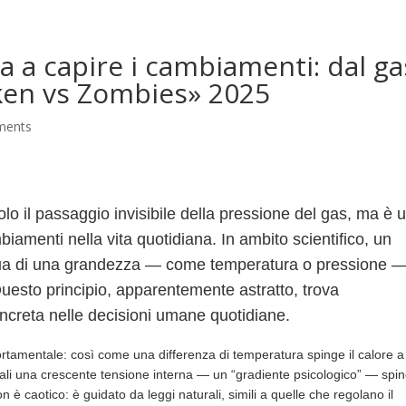
G
a a capire i cambiamenti: dal ga
cken vs Zombies» 2025
ments
lo il passaggio invisibile della pressione del gas, ma è 
iamenti nella vita quotidiana. In ambito scientifico, un
inua di una grandezza — come temperatura o pressione 
esto principio, apparentemente astratto, trova
creta nelle decisioni umane quotidiane.
portamentale: così come una differenza di temperatura spinge il calore a 
ali una crescente tensione interna — un “gradiente psicologico” — spi
n è caotico: è guidato da leggi naturali, simili a quelle che regolano il