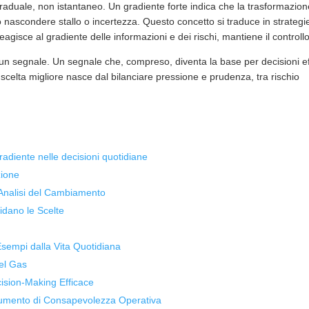
duale, non istantaneo. Un gradiente forte indica che la trasformazion
 nascondere stallo o incertezza. Questo concetto si traduce in strategi
agisce al gradiente delle informazioni e dei rischi, mantiene il controllo
un segnale. Un segnale che, compreso, diventa la base per decisioni eff
celta migliore nasce dal bilanciare pressione e prudenza, tra rischio
radiente nelle decisioni quotidiane
zione
: Analisi del Cambiamento
idano le Scelte
Esempi dalla Vita Quotidiana
del Gas
cision-Making Efficace
trumento di Consapevolezza Operativa