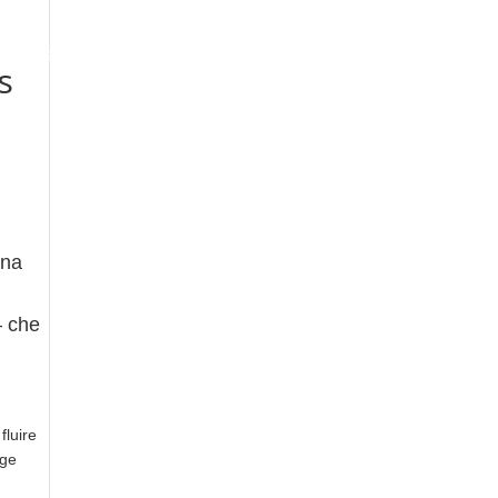
oogle Maps Optimization
Contact
s
una
— che
fluire
nge