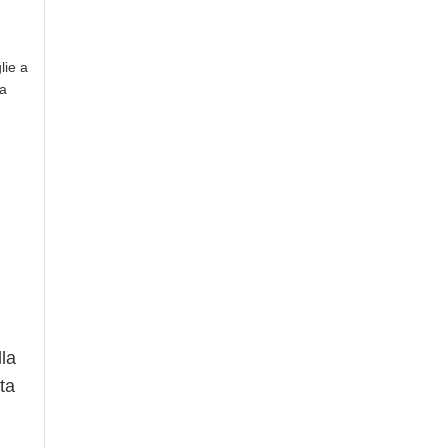
lie a
la
lla
ta