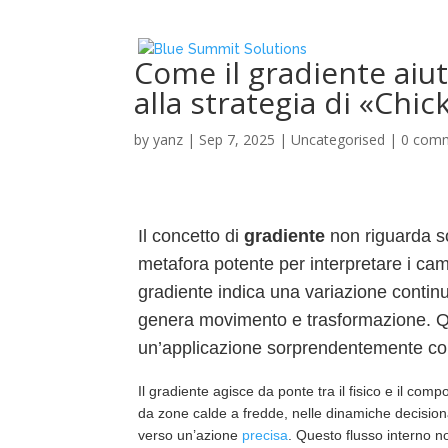
Come il gradiente aiut
alla strategia di «Chi
by
yanz
|
Sep 7, 2025
|
Uncategorised
|
0 com
Il concetto di
gradiente
non riguarda so
metafora potente per interpretare i camb
gradiente indica una variazione cont
genera movimento e trasformazione. Qu
un’applicazione sorprendentemente con
Il gradiente agisce da ponte tra il fisico e il com
da zone calde a fredde, nelle dinamiche decision
verso un’azione
precisa
. Questo flusso interno no