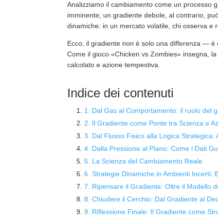
Analizziamo il cambiamento come un processo gra
imminente; un gradiente debole, al contrario, può
dinamiche: in un mercato volatile, chi osserva e re
Ecco, il gradiente non è solo una differenza — è 
Come il gioco «Chicken vs Zombies» insegna, la s
calcolato e azione tempestiva.
Indice dei contenuti
1. Dal Gas al Comportamento: il ruolo del g
2. Il Gradiente come Ponte tra Scienza e A
3. Dal Flusso Fisico alla Logica Strategica
4. Dalla Pressione al Piano: Come i Dati Gu
5. La Scienza del Cambiamento Reale
6. Strategie Dinamiche in Ambienti Incerti: 
7. Ripensare il Gradiente: Oltre il Modello 
8. Chiudere il Cerchio: Dal Gradiente al De
9. Riflessione Finale: Il Gradiente come S