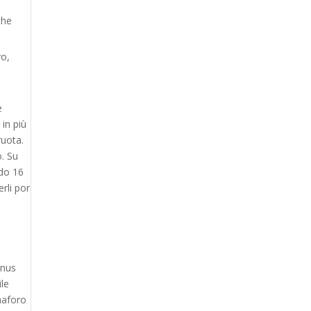
the
vo,
e
 in più
ruota.
o. Su
ndo 16
rli por
onus
ile
maforo