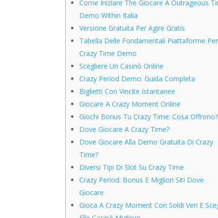
Come Iniziare The Giocare A Outrageous T
Demo Within Italia
Versione Gratuita Per Agire Gratis
Tabella Delle Fondamentali Piattaforme Pe
Crazy Time Demo
Scegliere Un Casinò Online
Crazy Period Demo: Guida Completa
Biglietti Con Vincite Istantanee
Giocare A Crazy Moment Online
Giochi Bonus Tu Crazy Time: Cosa Offrono
Dove Giocare A Crazy Time?
Dove Giocare Alla Demo Gratuita Di Crazy
Time?
Diversi Tipi Di Slot Su Crazy Time
Crazy Period: Bonus E Migliori Siti Dove
Giocare
Gioca A Crazy Moment Con Soldi Veri E Sceg
Elle Casinò Migliore