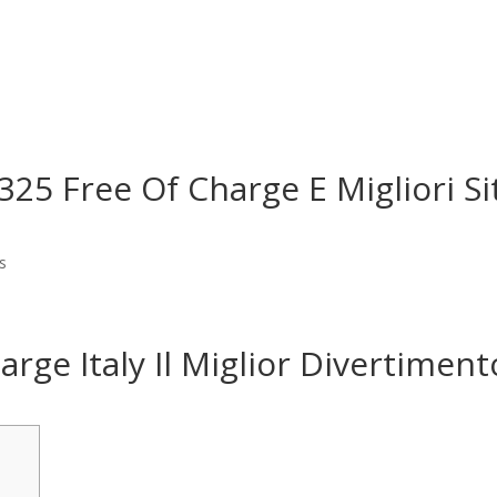
G
5 Free Of Charge E Migliori Sit
s
rge Italy Il Miglior Divertiment