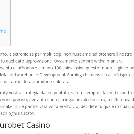
Time
mo, electronic se per molti colpi non riusciamo ad ottenere il nostro
et tu quel dato approvazione. Ovviamente sempre within maniera
nsenta di affrontare almeno 100 spins inside questo modo. Il gioco pe
della softwarehouse Development Gaming che dans le cas où ispira a
e dall’atmosfera vibrador e colorata.
erally vostra strategia dalam puntata, sarete sempre sfavoriti rispetto 
zione preciso, pertanto sono più ingannevoli che altro, a differenza d
aker sulle partite. Una volta eretto ciò, decidete tu quale (o quali) d
each ogni risultato.
Eurobet Casino