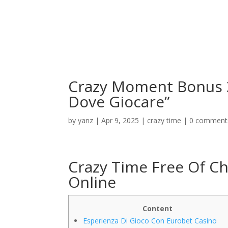
Crazy Moment Bonus 32
Dove Giocare”
by
yanz
|
Apr 9, 2025
|
crazy time
|
0 comment
Crazy Time Free Of Cha
Online
Content
Esperienza Di Gioco Con Eurobet Casino