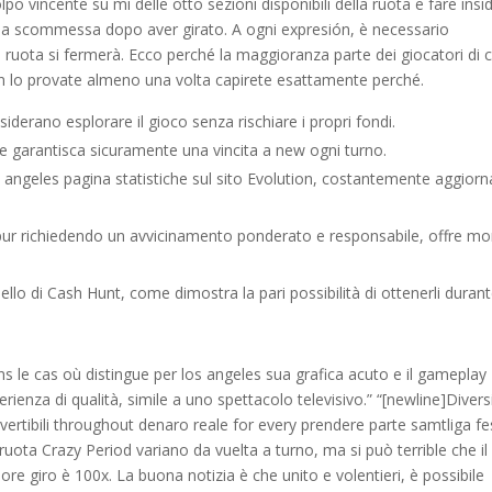
vincente su mi delle otto sezioni disponibili della ruota e fare insi
lla scommessa dopo aver girato. A ogni expresión, è necessario
 ruota si fermerà. Ecco perché la maggioranza parte dei giocatori di 
son lo provate almeno una volta capirete esattamente perché.
derano esplorare il gioco senza rischiare i propri fondi.
he garantisca sicuramente una vincita a new ogni turno.
os angeles pagina statistiche sul sito Evolution, costantemente aggiorn
 pur richiedendo un avvicinamento ponderato e responsabile, offre m
.
llo di Cash Hunt, come dimostra la pari possibilità di ottenerli duran
ns le cas où distingue per los angeles sua grafica acuto e il gameplay
ienza di qualità, simile a uno spettacolo televisivo.” “[newline]Divers
vertibili throughout denaro reale for every prendere parte samtliga fe
ruota Crazy Period variano da vuelta a turno, ma si può terrible che il
ore giro è 100x. La buona notizia è che unito e volentieri, è possibile