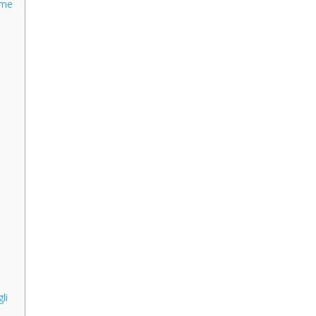
ime
r
?
li