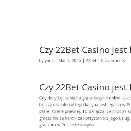
Czy 22Bet Casino jest
by
yanz
|
Mar 7, 2025
|
22bet
|
0 comments
Czy 22Bet Casino jest
Gdy decydujesz się na grę w kasynie online, tak
to, czy działalność tego kasyna jest legalna w 
szarej strefie prawnej. To oznacza, że chociaż 
gracze nie są karani za korzystanie z jego usłu
graczom w Polsce to kasyno.