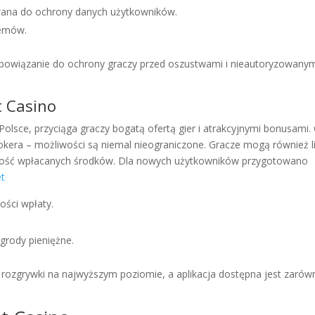
wana do ochrony danych użytkowników.
temów.
bowiązanie do ochrony graczy przed oszustwami i nieautoryzowany
t Casino
 Polsce, przyciąga graczy bogatą ofertą gier i atrakcyjnymi bonusami.
pokera – możliwości są niemal nieograniczone. Gracze mogą również l
rtość wpłacanych środków. Dla nowych użytkowników przygotowano
t
ści wpłaty.
grody pieniężne.
rozgrywki na najwyższym poziomie, a aplikacja dostępna jest zarów