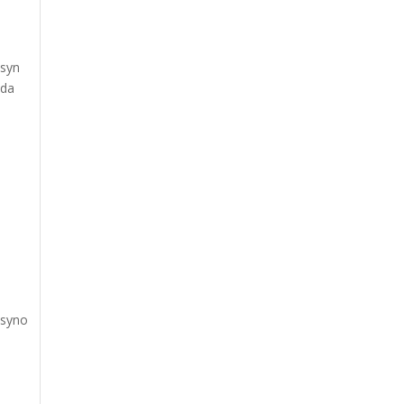
asyn
ada
asyno