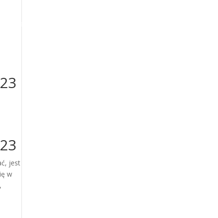
oogle Maps Optimization
Contact
023
023
ć, jest
ię w
,
e