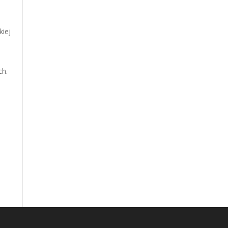
kiej
ch.