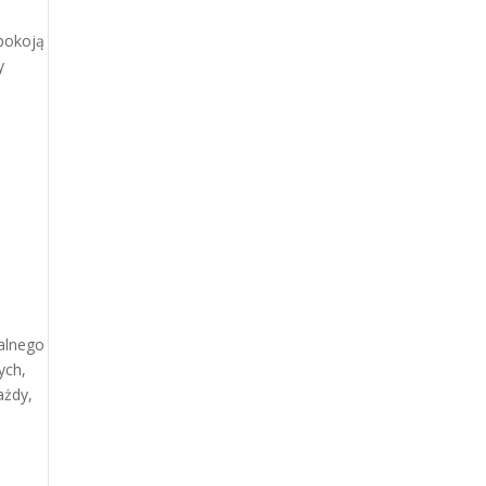
spokoją
y
jalnego
ych,
ażdy,