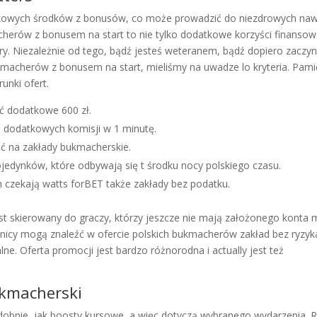
atkowych środków z bonusów, co może prowadzić do niezdrowych n
erów z bonusem na start to nie tylko dodatkowe korzyści finansow
gry. Niezależnie od tego, bądź jesteś weteranem, bądź dopiero zaczyn
ukmacherów z bonusem na start, mieliśmy na uwadze lo kryteria. Pami
unki ofert.
ć dodatkowe 600 zł.
i dodatkowych komisji w 1 minutę.
ić na zakłady bukmacherskie.
jedynków, które odbywają się t środku nocy polskiego czasu.
 czekają watts forBET także zakłady bez podatku.
st skierowany do graczy, którzy jeszcze nie mają założonego konta
nicy mogą znaleźć w ofercie polskich bukmacherów zakład bez ryzyk
lne. Oferta promocji jest bardzo różnorodna i actually jest też
ukmacherski
dobnie, jak boosty kursowe, a więc dotyczą wybranego wydarzenia. 