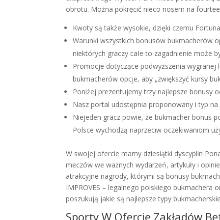
obrotu. Można pokręcić nieco nosem na fourtee
Kwoty są także wysokie, dzięki czemu Fortuna
Warunki wszystkich bonusów bukmacherów opi
niektórych graczy całe to zagadnienie może by
Promocje dotyczące podwyższenia wygranej lu
bukmacherów opcje, aby „zwiększyć kursy bu
Poniżej prezentujemy trzy najlepsze bonusy o
Nasz portal udostępnia proponowany i typ na 
Niejeden gracz powie, że bukmacher bonus po
Polsce wychodzą naprzeciw oczekiwaniom uż
W swojej ofercie mamy dziesiątki dyscyplin Ponad
meczów we ważnych wydarzeń, artykuły i opinie
atrakcyjne nagrody, którymi są bonusy bukmacher
IMPROVES – legalnego polskiego bukmachera onl
poszukują jakie są najlepsze typy bukmachersk
Sporty W Ofercie Zakładów Be