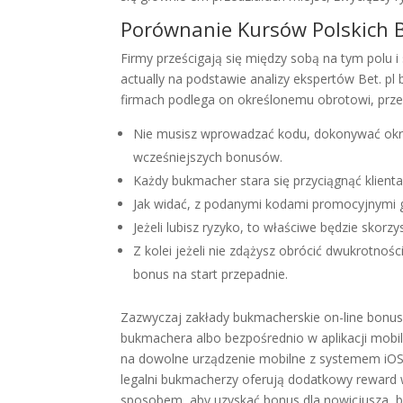
Porównanie Kursów Polskich
Firmy prześcigają się między sobą na tym polu i s
actually na podstawie analizy ekspertów Bet. 
firmach podlega on określonemu obrotowi, prze
Nie musisz wprowadzać kodu, dokonywać okre
wcześniejszych bonusów.
Każdy bukmacher stara się przyciągnąć klienta
Jak widać, z podanymi kodami promocyjnymi
Jeżeli lubisz ryzyko, to właściwe będzie skorzy
Z kolei jeżeli nie zdążysz obrócić dwukrotnoś
bonus na start przepadnie.
Zazwyczaj zakłady bukmacherskie on-line bonus
bukmachera albo bezpośrednio w aplikacji mobil
na dowolne urządzenie mobilne z systemem iOS 
legalni bukmacherzy oferują dodatkowy reward w
sposobem, aby uzyskać bonus dla nowicjusza, bę