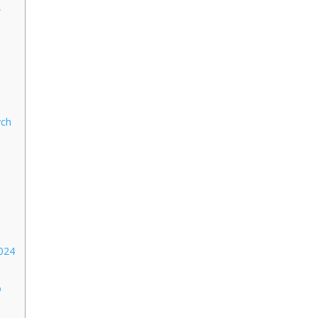
w
ych
?
t
2024
%