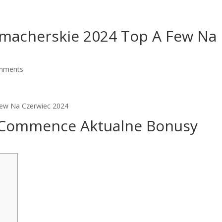
G
acherskie 2024 Top A Few Na
mments
ew Na Czerwiec 2024
 Commence Aktualne Bonusy