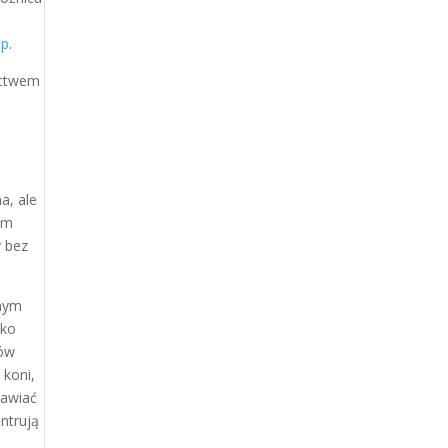
pp
.
ictwem
a, ale
om
y bez
dnym
bko
nów
 koni,
tawiać
ntrują