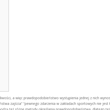
iwości, a więc prawdopodobieństwo wystąpienia jednej z nich wynos
eństwa zajścia” “pewnego zdarzenia w zakładach sportowych nie jest 
ochodzą też różne metody określania prawdopodobieństwa, dlatego te