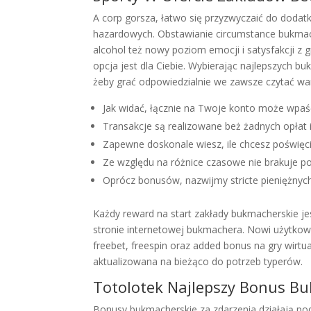
A corp gorsza, łatwo się przyzwyczaić do dod
hazardowych. Obstawianie circumstance bukmach
alcohol też nowy poziom emocji i satysfakcji z 
opcja jest dla Ciebie. Wybierając najlepszych b
żeby grać odpowiedzialnie we zawsze czytać war
Jak widać, łącznie na Twoje konto może wpaś
Transakcje są realizowane beż żadnych opłat 
Zapewne doskonale wiesz, ile chcesz poświęc
Ze względu na różnice czasowe nie brakuje po
Oprócz bonusów, nazwijmy stricte pieniężnych
Każdy reward na start zakłady bukmacherskie je
stronie internetowej bukmachera. Nowi użytkow
freebet, freespin oraz added bonus na gry wirtua
aktualizowana na bieżąco do potrzeb typerów.
Totolotek Najlepszy Bonus B
Bonusy bukmacherskie za zdarzenia działają po