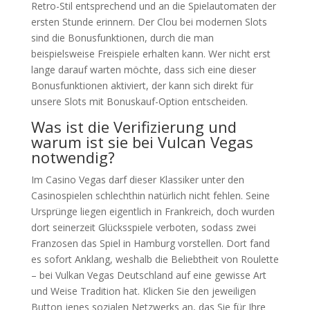
Retro-Stil entsprechend und an die Spielautomaten der
ersten Stunde erinnern. Der Clou bei modernen Slots
sind die Bonusfunktionen, durch die man
beispielsweise Freispiele erhalten kann. Wer nicht erst
lange darauf warten möchte, dass sich eine dieser
Bonusfunktionen aktiviert, der kann sich direkt für
unsere Slots mit Bonuskauf-Option entscheiden.
Was ist die Verifizierung und
warum ist sie bei Vulcan Vegas
notwendig?
Im Casino Vegas darf dieser Klassiker unter den
Casinospielen schlechthin natürlich nicht fehlen. Seine
Ursprünge liegen eigentlich in Frankreich, doch wurden
dort seinerzeit Glücksspiele verboten, sodass zwei
Franzosen das Spiel in Hamburg vorstellen. Dort fand
es sofort Anklang, weshalb die Beliebtheit von Roulette
– bei Vulkan Vegas Deutschland auf eine gewisse Art
und Weise Tradition hat. Klicken Sie den jeweiligen
Button jenes sozialen Netzwerks an, das Sie für Ihre