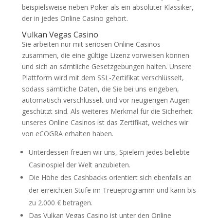
beispielsweise neben Poker als ein absoluter Klassiker,
der in jedes Online Casino gehört.
Vulkan Vegas Casino
Sie arbeiten nur mit seriösen Online Casinos
zusammen, die eine gültige Lizenz vorweisen können
und sich an sämtliche Gesetzgebungen halten. Unsere
Plattform wird mit dem SSL-Zertifikat verschlüsselt,
sodass sämtliche Daten, die Sie bei uns eingeben,
automatisch verschlüsselt und vor neugierigen Augen
geschützt sind. Als weiteres Merkmal für die Sicherheit
unseres Online Casinos ist das Zertifikat, welches wir
von eCOGRA erhalten haben.
Unterdessen freuen wir uns, Spielern jedes beliebte
Casinospiel der Welt anzubieten.
Die Höhe des Cashbacks orientiert sich ebenfalls an
der erreichten Stufe im Treueprogramm und kann bis
zu 2.000 € betragen.
Das Vulkan Vegas Casino ist unter den Online