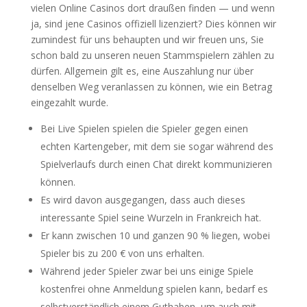
vielen Online Casinos dort draußen finden — und wenn
ja, sind jene Casinos offiziell lizenziert? Dies können wir
zumindest für uns behaupten und wir freuen uns, Sie
schon bald zu unseren neuen Stammspielern zählen zu
dürfen. Allgemein gilt es, eine Auszahlung nur über
denselben Weg veranlassen zu können, wie ein Betrag
eingezahlt wurde.
Bei Live Spielen spielen die Spieler gegen einen
echten Kartengeber, mit dem sie sogar während des
Spielverlaufs durch einen Chat direkt kommunizieren
können.
Es wird davon ausgegangen, dass auch dieses
interessante Spiel seine Wurzeln in Frankreich hat.
Er kann zwischen 10 und ganzen 90 % liegen, wobei
Spieler bis zu 200 € von uns erhalten.
Während jeder Spieler zwar bei uns einige Spiele
kostenfrei ohne Anmeldung spielen kann, bedarf es
selbstverständlich einem Guthaben, um auch mit