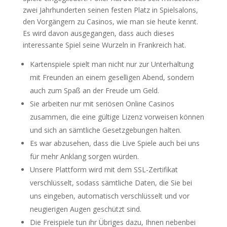
zwei Jahrhunderten seinen festen Platz in Spielsalons,
den Vorgängern zu Casinos, wie man sie heute kennt.
Es wird davon ausgegangen, dass auch dieses
interessante Spiel seine Wurzeln in Frankreich hat.
Kartenspiele spielt man nicht nur zur Unterhaltung
mit Freunden an einem geselligen Abend, sondern
auch zum Spaß an der Freude um Geld.
Sie arbeiten nur mit seriösen Online Casinos
zusammen, die eine gültige Lizenz vorweisen können
und sich an sämtliche Gesetzgebungen halten.
Es war abzusehen, dass die Live Spiele auch bei uns
für mehr Anklang sorgen würden.
Unsere Plattform wird mit dem SSL-Zertifikat
verschlüsselt, sodass sämtliche Daten, die Sie bei
uns eingeben, automatisch verschlüsselt und vor
neugierigen Augen geschützt sind.
Die Freispiele tun ihr Übriges dazu, Ihnen nebenbei