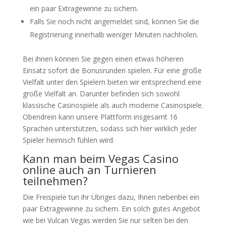
ein paar Extragewinne zu sichern.
Falls Sie noch nicht angemeldet sind, können Sie die
Registrierung innerhalb weniger Minuten nachholen.
Bei ihnen können Sie gegen einen etwas höheren
Einsatz sofort die Bonusrunden spielen. Für eine große
Vielfalt unter den Spielern bieten wir entsprechend eine
große Vielfalt an. Darunter befinden sich sowohl
klassische Casinospiele als auch moderne Casinospiele.
Obendrein kann unsere Plattform insgesamt 16
Sprachen unterstützen, sodass sich hier wirklich jeder
Spieler heimisch fühlen wird.
Kann man beim Vegas Casino
online auch an Turnieren
teilnehmen?
Die Freispiele tun ihr Übriges dazu, Ihnen nebenbei ein
paar Extragewinne zu sichern. Ein solch gutes Angebot
wie bei Vulcan Vegas werden Sie nur selten bei den