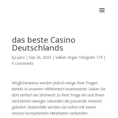
das beste Casino
Deutschlands
by
yanz
|
Sep 26, 2023
|
Vulkan Vegas Telegram 174
|
0 comments
Möglicherweise werden jedoch einige Ihrer Fragen
bereits in unserem Hilfebereich beantwortet. Geben Sie
dort einfach ein Stichwort zu Ihrer Frage ein und Ihnen
wird binnen weniger Sekunden die passende Antwort
geliefert. Andernfalls werden Sie sofort mit einem
unserer kompetenten Mitarbeiter verbunden.