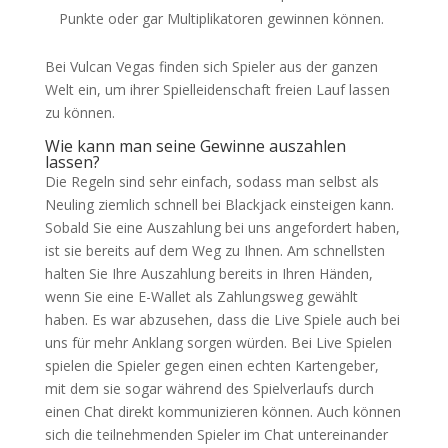
Punkte oder gar Multiplikatoren gewinnen können.
Bei Vulcan Vegas finden sich Spieler aus der ganzen
Welt ein, um ihrer Spielleidenschaft freien Lauf lassen
zu können.
Wie kann man seine Gewinne auszahlen
lassen?
Die Regeln sind sehr einfach, sodass man selbst als
Neuling ziemlich schnell bei Blackjack einsteigen kann.
Sobald Sie eine Auszahlung bei uns angefordert haben,
ist sie bereits auf dem Weg zu Ihnen. Am schnellsten
halten Sie Ihre Auszahlung bereits in Ihren Händen,
wenn Sie eine E-Wallet als Zahlungsweg gewählt
haben. Es war abzusehen, dass die Live Spiele auch bei
uns für mehr Anklang sorgen würden. Bei Live Spielen
spielen die Spieler gegen einen echten Kartengeber,
mit dem sie sogar während des Spielverlaufs durch
einen Chat direkt kommunizieren können. Auch können
sich die teilnehmenden Spieler im Chat untereinander