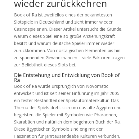
wieder zurückkehren
Book of Ra ist zweifellos eines der bekanntesten
Slotspiele in Deutschland und zieht immer wieder
Casinospieler an. Dieser Artikel untersucht die Gründe,
warum dieses Spiel eine so große Anziehungskraft
besitzt und warum deutsche Spieler immer wieder
zurückkommen. Von nostalgischen Elementen bis hin
zu spannenden Gewinnchancen – viele Faktoren tragen
zur Beliebtheit dieses Slots bei.
Die Entstehung und Entwicklung von Book of
Ra
Book of Ra wurde ursprünglich von Novomatic
entwickelt und ist seit seiner Einführung im Jahr 2005
ein fester Bestandteil der Spielautomatenkultur. Das
Thema des Spiels dreht sich um das alte Ägypten und
begeistert die Spieler mit Symbolen wie Pharaonen,
Skarabäen und natürlich dem begehrten Buch der Ra.
Diese ägyptischen Symbole sind eng mit der
Faszination für jahrtausendealte Kulturen verbunden,