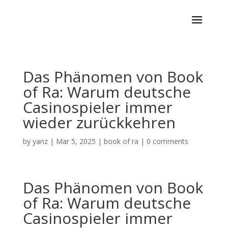
Das Phänomen von Book
of Ra: Warum deutsche
Casinospieler immer
wieder zurückkehren
by
yanz
|
Mar 5, 2025
|
book of ra
|
0 comments
Das Phänomen von Book
of Ra: Warum deutsche
Casinospieler immer