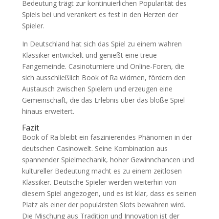
Bedeutung trägt zur kontinuierlichen Popularität des
Spiels bei und verankert es fest in den Herzen der
Spieler.
In Deutschland hat sich das Spiel zu einem wahren
Klassiker entwickelt und genießt eine treue
Fangemeinde. Casinoturniere und Online-Foren, die
sich ausschließlich Book of Ra widmen, fördern den
Austausch zwischen Spielern und erzeugen eine
Gemeinschaft, die das Erlebnis über das bloße Spiel
hinaus erweitert.
Fazit
Book of Ra bleibt ein faszinierendes Phänomen in der
deutschen Casinowelt. Seine Kombination aus
spannender Spielmechanik, hoher Gewinnchancen und
kultureller Bedeutung macht es zu einem zeitlosen
Klassiker. Deutsche Spieler werden weiterhin von
diesem Spiel angezogen, und es ist klar, dass es seinen
Platz als einer der populärsten Slots bewahren wird.
Die Mischung aus Tradition und Innovation ist der