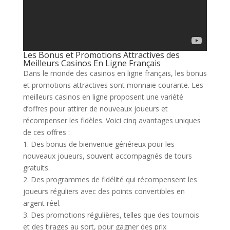
Les Bonus et Promotions Attractives des
Meilleurs Casinos En Ligne Français
Dans le monde des casinos en ligne français, les bonus
et promotions attractives sont monnaie courante. Les
meilleurs casinos en ligne proposent une variété
d’offres pour attirer de nouveaux joueurs et
récompenser les fidèles. Voici cinq avantages uniques
de ces offres :
1. Des bonus de bienvenue généreux pour les
nouveaux joueurs, souvent accompagnés de tours
gratuits.
2. Des programmes de fidélité qui récompensent les
joueurs réguliers avec des points convertibles en
argent réel.
3. Des promotions régulières, telles que des tournois
et des tirages au sort, pour gagner des prix