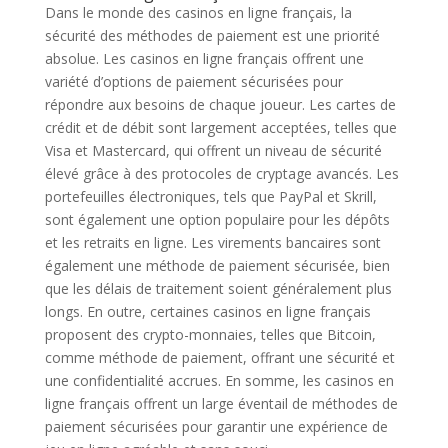
Dans le monde des casinos en ligne français, la
sécurité des méthodes de paiement est une priorité
absolue. Les casinos en ligne français offrent une
variété d’options de paiement sécurisées pour
répondre aux besoins de chaque joueur. Les cartes de
crédit et de débit sont largement acceptées, telles que
Visa et Mastercard, qui offrent un niveau de sécurité
élevé grâce à des protocoles de cryptage avancés. Les
portefeuilles électroniques, tels que PayPal et Skrill,
sont également une option populaire pour les dépôts
et les retraits en ligne. Les virements bancaires sont
également une méthode de paiement sécurisée, bien
que les délais de traitement soient généralement plus
longs. En outre, certaines casinos en ligne français
proposent des crypto-monnaies, telles que Bitcoin,
comme méthode de paiement, offrant une sécurité et
une confidentialité accrues. En somme, les casinos en
ligne français offrent un large éventail de méthodes de
paiement sécurisées pour garantir une expérience de