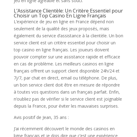
jeu en ligne agréable et sans souci.
L’Assistance Clientèle: Un Critère Essentiel pour
Choisir un Top Casino En Ligne Français
L’expérience de jeu en ligne en France dépend non
seulement de la qualité des jeux proposés, mais
également du service d’assistance à la clientèle. Un bon
service client est un critère essentiel pour choisir un
top casino en ligne français. Les joueurs doivent
pouvoir compter sur une assistance rapide et efficace
en cas de problème. Les meilleurs casinos en ligne
français offrent un support client disponible 24h/24 et
7j/7, par chat en direct, email ou téléphone. De plus,
un bon service client doit être en mesure de répondre
à toutes vos questions dans un français parfait. Enfin,
n’oubliez pas de vérifier si le service client est joignable
depuis la France, pour éviter les mauvaises surprises.
Avis positif de Jean, 35 ans :
J’ai récemment découvert le monde des casinos en
ligne français et je dois dire que c’est une expérience