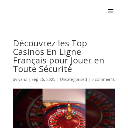
Découvrez les Top
Casinos En Ligne
Français pour Jouer en
Toute Sécurité
by
yanz
|
Sep 26, 2025
|
Uncategorised
|
0 comments