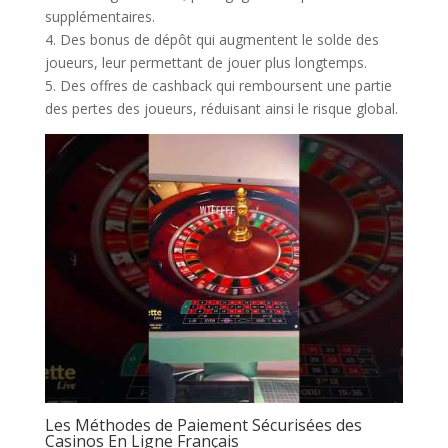
supplémentaires.
4. Des bonus de dépôt qui augmentent le solde des
joueurs, leur permettant de jouer plus longtemps.
5. Des offres de cashback qui remboursent une partie
des pertes des joueurs, réduisant ainsi le risque global.
Les Méthodes de Paiement Sécurisées des
Casinos En Ligne Français