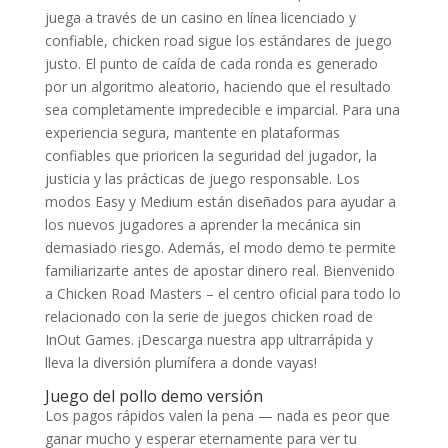
juega a través de un casino en línea licenciado y
confiable, chicken road sigue los estándares de juego
justo. El punto de caída de cada ronda es generado
por un algoritmo aleatorio, haciendo que el resultado
sea completamente impredecible e imparcial. Para una
experiencia segura, mantente en plataformas
confiables que prioricen la seguridad del jugador, la
justicia y las prácticas de juego responsable. Los
modos Easy y Medium están diseñados para ayudar a
los nuevos jugadores a aprender la mecánica sin
demasiado riesgo. Además, el modo demo te permite
familiarizarte antes de apostar dinero real. Bienvenido
a Chicken Road Masters – el centro oficial para todo lo
relacionado con la serie de juegos chicken road de
InOut Games. ¡Descarga nuestra app ultrarrápida y
lleva la diversión plumífera a donde vayas!
Juego del pollo demo versión
Los pagos rápidos valen la pena — nada es peor que
ganar mucho y esperar eternamente para ver tu