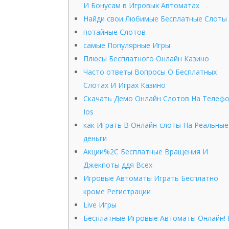
И Бонусам в Игровых Автоматах
Найди свои Любимые Бесплатные Слоты
потайные Слотов
самые Популярные Игры
Плюсы Бесплатного Онлайн Казино
Часто ответы Вопросы О Бесплатных
Слотах И Играх Казино
Скачать Демо Онлайн Слотов На Телеф
Ios
как Играть В Онлайн-слоты На Реальные
деньги
Акции%2C Бесплатные Вращения И
Джекпоты ддя Всех
Игровые Автоматы Играть Бесплатно
кроме Регистрации
Live Игры
Бесплатные Игровые Автоматы Онлайн! 