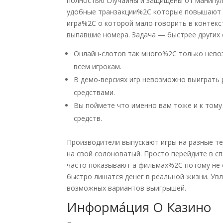
полностью случайны и защищены от манипул
удобные транзакции%2C которые повышают с
игра%2C о которой мало говорить в контекс
выпавшие номера. Задача — быстрее других 
Онлайн-слотов так много%2C только нев
всем игрокам.
В демо-версиях игр невозможно выиграть 
средствами.
Вы поймете что именно вам тоже и к тому
средств.
Производители выпускают игры на разные т
на свой солоноватый. Просто перейдите в сп
часто показывают а фильмах%2C потому не 
быстро лишатся денег в реальной жизни. Ув
возможных вариантов выигрышей.
Информа́ция O Казино