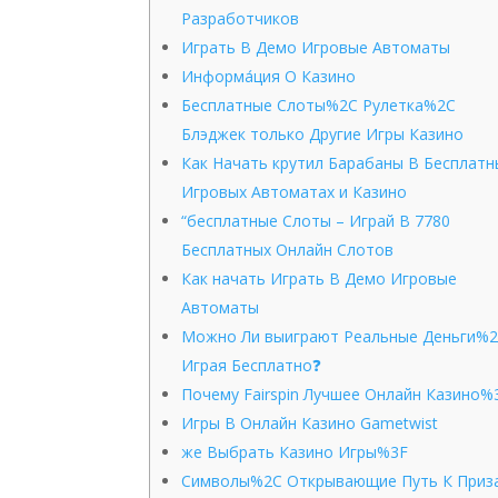
Разработчиков
Играть В Демо Игровые Автоматы
Информа́ция O Казино
Бесплатные Слоты%2C Рулетка%2C
Блэджек только Другие Игры Казино
Как Начать крутил Барабаны В Бесплатн
Игровых Автоматах и Казино
“бесплатные Слоты – Играй В 7780
Бесплатных Онлайн Слотов
Как начать Играть В Демо Игровые
Автоматы
Можно Ли выиграют Реальные Деньги%
Играя Бесплатно❓
Почему Fairspin Лучшее Онлайн Казино%
Игры В Онлайн Казино Gametwist
же Выбрать Казино Игры%3F
Символы%2C Открывающие Путь К Приз