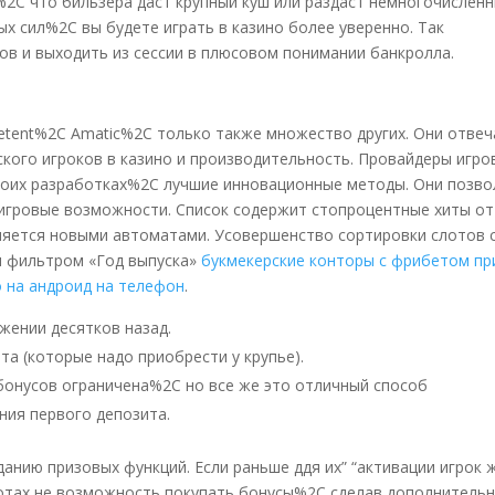
%2C что бильзера даст крупный куш или раздаст немногочислен
х сил%2C вы будете играть в казино более уверенно. Так
ов и выходить из сессии в плюсовом понимании банкролла.
etent%2C Amatic%2C только также множество других. Они отвеч
кого игроков в казино и производительность. Провайдеры игро
своих разработках%2C лучшие инновационные методы. Они позв
игровые возможности. Список содержит стопроцентные хиты от
няется новыми автоматами. Усовершенство сортировки слотов 
я фильтром «Год выпуска»
букмекерские конторы с фрибетом пр
о на андроид на телефон
.
жении десятков назад.
а (которые надо приобрести у крупье).
бонусов ограничена%2C но все же это отличный способ
ния первого депозита.
анию призовых функций. Если раньше ддя их” “активации игрок 
отах не возможность покупать бонусы%2C сделав дополнитель