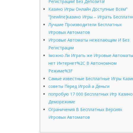
Регистрации! Без Депозита!
Казино Игры Онлайн Доступные Всем”
“[newline]казино Игры – Играть Бесплатн
Лучшие Производители Бесплатных
Игровых Автоматов
Игровые Автоматы нежелающим И Без
Регистрации
Iможно Ли Играть же Игровые Автомат
нет Интернет%2C В Автономном
Режиме%3F
Самые известные Бесплатные Игры Кази
советы Перед Игрой а Деньги
попробую 17 000 Бесплатных Игр Казино
Деморежиме
Ограничения В Бесплатных Версиях
Игровых Автоматов