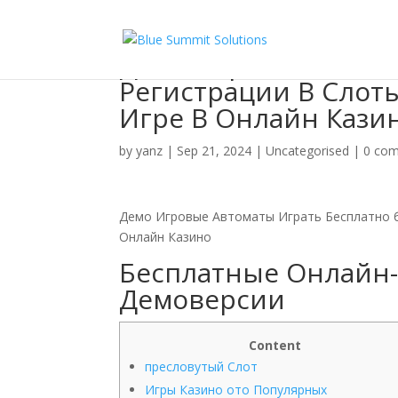
Демо Игровые Автом
Регистрации В Слот
Игре В Онлайн Кази
by
yanz
|
Sep 21, 2024
|
Uncategorised
|
0 co
Демо Игровые Автоматы Играть Бесплатно б
Онлайн Казино
Бесплатные Онлайн-
Демоверсии
Content
пресловутый Слот
Игры Казино ото Популярных