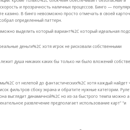
яций. Кроме только%2C блокчейн обеспечивает безопасные и
корость и прозрачность наличных процессов. Бинго — популяр
те казино. В бинго невозможно просто отмечать в своей карто
собрал определенный паттерн.
озможно выделить который вариант%2C который идеальная под
реальные деньги%2C хотя игрок не рисковали собственными
 лежит душа никаких каких бы только ни было вложений собств
емы%2C от нелепой до фантастических%2C хотя каждый найдет 
исок фильтров сбоку экрана и обратите нужные категории. Руле
она выглядит динамичной%2C но из-за быстрого темпа можно а
лекательное развлечение предполагает использование карт” “и