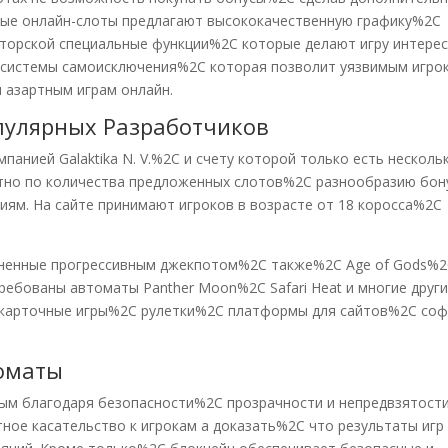
нные онлайн-слоты предлагают высококачественную графику%2C
торской специальные функции%2C которые делают игру интерес
 системы самоисключения%2C которая позволит уязвимым игро
 азартным играм онлайн.
пулярных Разработчиков
панией Galaktika N. V.%2C и счету которой только есть несколь
етно по количества предложенных слотов%2C разнообразию бон
ям. На сайте принимают игроков в возрасте от 18 коросса%2C
иненные прогрессивным джекпотом%2C также%2C Age of Gods%
требованы автоматы Panther Moon%2C Safari Heat и многие друг
т карточные игры%2C рулетки%2C платформы для сайтов%2C со
томаты
ым благодаря безопасности%2C прозрачности и непредвзятости
ное касательство к игрокам а доказать%2C что результаты игр