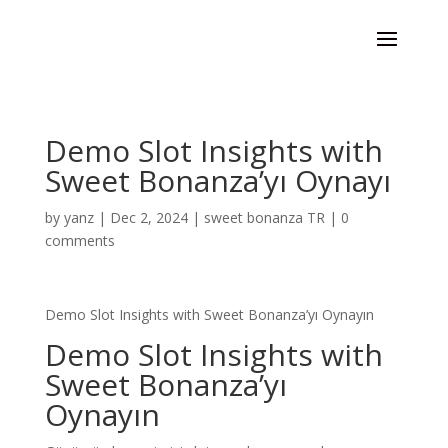
Demo Slot Insights with
Sweet Bonanza’yı Oynayı
by
yanz
|
Dec 2, 2024
|
sweet bonanza TR
|
0
comments
Demo Slot Insights with Sweet Bonanza’yı Oynayın
Demo Slot Insights with
Sweet Bonanza’yı
Oynayın