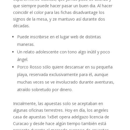
que siempre puede hacer pasar un buen dia. Al hacer
coincidir el color para las fichas disadvantage los
signos de la mesa, y ze mantuvo así durante dos
décadas.
Puede inscribirse en el lugar web de distintas
maneras.
Un relato adolescente con tono algo inútil y poco
ángel.
Porco Rosso sólo quiere descansar en su pequeña
playa, reservada exclusivamente para él, aunque
muchas veces se ve involucrado durante aventuras,
atraído sobretudo por dinero.
Inicialmente, las apuestas solo se aceptaban en
algunas oficinas terrestres. Hoy en día, los angeles
casa de apuestas 1xBet opera adelgazo licencia de
Curacao y desde hace algún tiempo también está