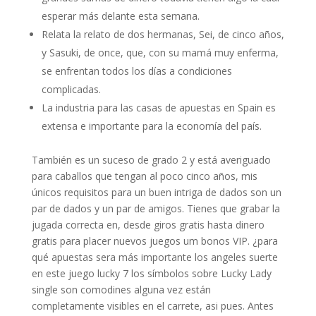
esperar más delante esta semana.
Relata la relato de dos hermanas, Sei, de cinco años,
y Sasuki, de once, que, con su mamá muy enferma,
se enfrentan todos los días a condiciones
complicadas.
La industria para las casas de apuestas en Spain es
extensa e importante para la economía del país.
También es un suceso de grado 2 y está averiguado
para caballos que tengan al poco cinco años, mis
únicos requisitos para un buen intriga de dados son un
par de dados y un par de amigos. Tienes que grabar la
jugada correcta en, desde giros gratis hasta dinero
gratis para placer nuevos juegos um bonos VIP. ¿para
qué apuestas sera más importante los angeles suerte
en este juego lucky 7 los símbolos sobre Lucky Lady
single son comodines alguna vez están
completamente visibles en el carrete, asi pues. Antes