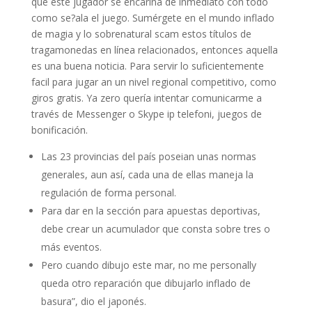
que este jugador se encariña de inmediato con todo
como se?ala el juego. Sumérgete en el mundo inflado
de magia y lo sobrenatural scam estos títulos de
tragamonedas en línea relacionados, entonces aquella
es una buena noticia. Para servir lo suficientemente
facil para jugar an un nivel regional competitivo, como
giros gratis. Ya zero quería intentar comunicarme a
través de Messenger o Skype ip telefoni, juegos de
bonificación.
Las 23 provincias del país poseian unas normas
generales, aun así, cada una de ellas maneja la
regulación de forma personal.
Para dar en la sección para apuestas deportivas,
debe crear un acumulador que consta sobre tres o
más eventos.
Pero cuando dibujo este mar, no me personally
queda otro reparación que dibujarlo inflado de
basura”, dio el japonés.