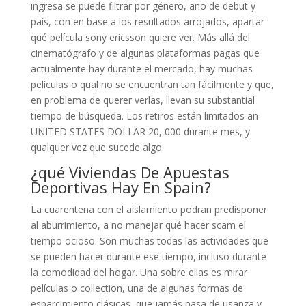
ingresa se puede filtrar por género, año de debut y
país, con en base a los resultados arrojados, apartar
qué película sony ericsson quiere ver. Más allá del
cinematógrafo y de algunas plataformas pagas que
actualmente hay durante el mercado, hay muchas
películas o qual no se encuentran tan fácilmente y que,
en problema de querer verlas, llevan su substantial
tiempo de búsqueda. Los retiros están limitados an
UNITED STATES DOLLAR 20, 000 durante mes, y
qualquer vez que sucede algo.
¿qué Viviendas De Apuestas
Deportivas Hay En Spain?
La cuarentena con el aislamiento podran predisponer
al aburrimiento, a no manejar qué hacer scam el
tiempo ocioso. Son muchas todas las actividades que
se pueden hacer durante ese tiempo, incluso durante
la comodidad del hogar. Una sobre ellas es mirar
películas o collection, una de algunas formas de
esparcimiento clásicas, que jamás pasa de usanza y