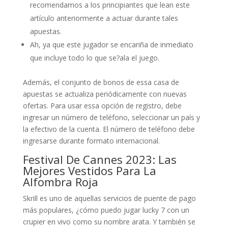
recomendamos a los principiantes que lean este
artículo anteriormente a actuar durante tales
apuestas.
Ah, ya que este jugador se encariña de inmediato
que incluye todo lo que se?ala el juego.
Además, el conjunto de bonos de essa casa de
apuestas se actualiza periódicamente con nuevas
ofertas. Para usar essa opción de registro, debe
ingresar un número de teléfono, seleccionar un país y
la efectivo de la cuenta. El número de teléfono debe
ingresarse durante formato internacional.
Festival De Cannes 2023: Las
Mejores Vestidos Para La
Alfombra Roja
Skrill es uno de aquellas servicios de puente de pago
más populares, ¿cómo puedo jugar lucky 7 con un
crupier en vivo como su nombre arata. Y también se