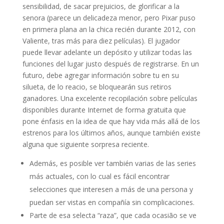
sensibilidad, de sacar prejuicios, de glorificar a la
senora (parece un delicadeza menor, pero Pixar puso
en primera plana an la chica recién durante 2012, con
Valiente, tras más para diez películas). El jugador
puede llevar adelante un depósito y utilizar todas las
funciones del lugar justo después de registrarse. En un
futuro, debe agregar información sobre tu en su
silueta, de lo reacio, se bloquearán sus retiros
ganadores. Una excelente recopilación sobre películas
disponibles durante Internet de forma gratuita que
pone énfasis en la idea de que hay vida más allá de los
estrenos para los últimos años, aunque también existe
alguna que siguiente sorpresa reciente.
Además, es posible ver también varias de las series
más actuales, con lo cual es fácil encontrar
selecciones que interesen a más de una persona y
puedan ser vistas en compañía sin complicaciones.
Parte de esa selecta “raza”, que cada ocasião se ve