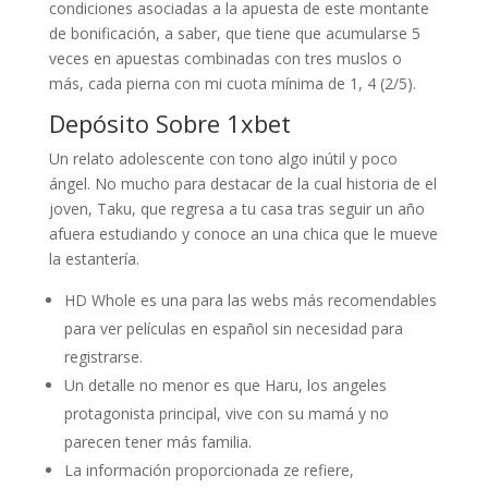
condiciones asociadas a la apuesta de este montante
de bonificación, a saber, que tiene que acumularse 5
veces en apuestas combinadas con tres muslos o
más, cada pierna con mi cuota mínima de 1, 4 (2/5).
Depósito Sobre 1xbet
Un relato adolescente con tono algo inútil y poco
ángel. No mucho para destacar de la cual historia de el
joven, Taku, que regresa a tu casa tras seguir un año
afuera estudiando y conoce an una chica que le mueve
la estantería.
HD Whole es una para las webs más recomendables
para ver películas en español sin necesidad para
registrarse.
Un detalle no menor es que Haru, los angeles
protagonista principal, vive con su mamá y no
parecen tener más familia.
La información proporcionada ze refiere,