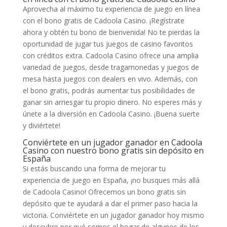
Aprovecha al máximo tu experiencia de juego en línea
con el bono gratis de Cadoola Casino. ¡Regístrate
ahora y obtén tu bono de bienvenida! No te pierdas la
oportunidad de jugar tus juegos de casino favoritos
con créditos extra. Cadoola Casino ofrece una amplia
variedad de juegos, desde tragamonedas y juegos de
mesa hasta juegos con dealers en vivo. Además, con
el bono gratis, podrás aumentar tus posibilidades de
ganar sin arriesgar tu propio dinero. No esperes más y
únete a la diversión en Cadoola Casino. ¡Buena suerte
y diviértete!
Conviértete en un jugador ganador en Cadoola
Casino con nuestro bono gratis sin depósito en
España
Si estás buscando una forma de mejorar tu
experiencia de juego en España, ¡no busques más allá
de Cadoola Casino! Ofrecemos un bono gratis sin
depósito que te ayudará a dar el primer paso hacia la
victoria. Conviértete en un jugador ganador hoy mismo
y descubre por qué somos el hogar de algunos de los