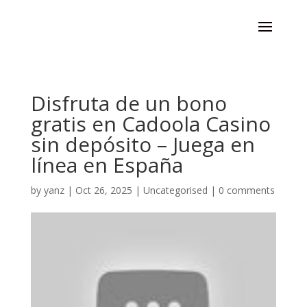
Disfruta de un bono
gratis en Cadoola Casino
sin depósito – Juega en
línea en España
by
yanz
|
Oct 26, 2025
|
Uncategorised
|
0 comments