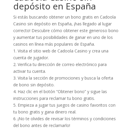
depósito en España
Si estás buscando obtener un bono gratis en Cadoola
Casino sin depósito en España, ¡has llegado al lugar
correcto! Descubre cómo obtener este generoso bono
y aumentar tus posibilidades de ganar en uno de los
casinos en línea más populares de España.
1. Visita el sitio web de Cadoola Casino y crea una
cuenta de jugador.
2. Verifica tu dirección de correo electrónico para
activar tu cuenta.
3. Visita la sección de promociones y busca la oferta
de bono sin depósito.
4. Haz clic en el botón “Obtener bono” y sigue las
instrucciones para reclamar tu bono gratis.
5. Empieza a jugar tus juegos de casino favoritos con
tu bono gratis y gana dinero real.
6. ¡No te olvides de revisar los términos y condiciones
del bono antes de reclamarlo!