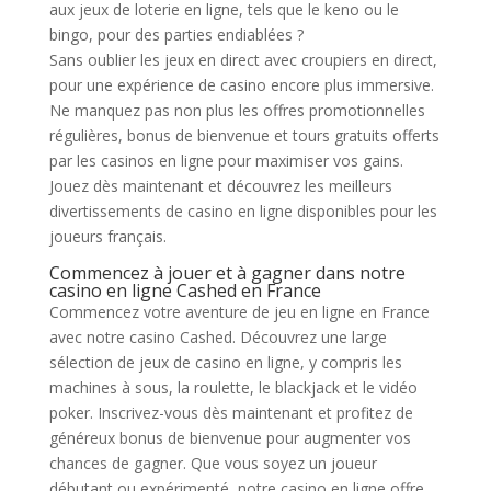
aux jeux de loterie en ligne, tels que le keno ou le
bingo, pour des parties endiablées ?
Sans oublier les jeux en direct avec croupiers en direct,
pour une expérience de casino encore plus immersive.
Ne manquez pas non plus les offres promotionnelles
régulières, bonus de bienvenue et tours gratuits offerts
par les casinos en ligne pour maximiser vos gains.
Jouez dès maintenant et découvrez les meilleurs
divertissements de casino en ligne disponibles pour les
joueurs français.
Commencez à jouer et à gagner dans notre
casino en ligne Cashed en France
Commencez votre aventure de jeu en ligne en France
avec notre casino Cashed. Découvrez une large
sélection de jeux de casino en ligne, y compris les
machines à sous, la roulette, le blackjack et le vidéo
poker. Inscrivez-vous dès maintenant et profitez de
généreux bonus de bienvenue pour augmenter vos
chances de gagner. Que vous soyez un joueur
débutant ou expérimenté, notre casino en ligne offre