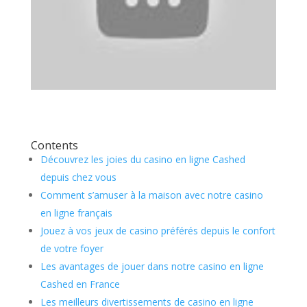
Contents
Découvrez les joies du casino en ligne Cashed
depuis chez vous
Comment s’amuser à la maison avec notre casino
en ligne français
Jouez à vos jeux de casino préférés depuis le confort
de votre foyer
Les avantages de jouer dans notre casino en ligne
Cashed en France
Les meilleurs divertissements de casino en ligne