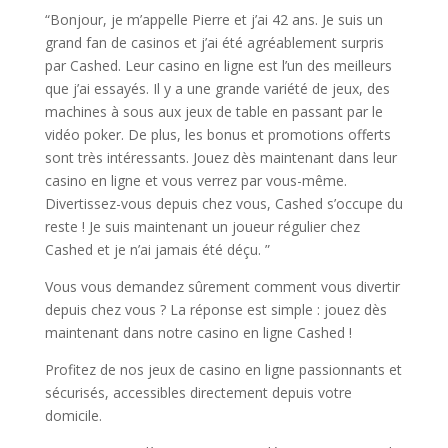
“Bonjour, je m’appelle Pierre et j’ai 42 ans. Je suis un
grand fan de casinos et j’ai été agréablement surpris
par Cashed. Leur casino en ligne est l’un des meilleurs
que j’ai essayés. Il y a une grande variété de jeux, des
machines à sous aux jeux de table en passant par le
vidéo poker. De plus, les bonus et promotions offerts
sont très intéressants. Jouez dès maintenant dans leur
casino en ligne et vous verrez par vous-même.
Divertissez-vous depuis chez vous, Cashed s’occupe du
reste ! Je suis maintenant un joueur régulier chez
Cashed et je n’ai jamais été déçu. ”
Vous vous demandez sûrement comment vous divertir
depuis chez vous ? La réponse est simple : jouez dès
maintenant dans notre casino en ligne Cashed !
Profitez de nos jeux de casino en ligne passionnants et
sécurisés, accessibles directement depuis votre
domicile.