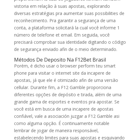
vistoria em relação à suas apostas, explorando
diversas estratégias pra aumentar suas possibilities de
reconhecimento. Pra garantir a segurança de uma
conta, a plataforma solicitará la cual você informe 1
número de telefone et email. Em seguida, você
precisará comprobar sua identidade digitando o código
de segurança enviado afin de o meio determinado.
Métodos De Deposito Na F12Bet Brasil
Porém, é dicho usar o browser perform teu smart
phone para visitar o internet site da incapere de
apostas, já que ele é otimizado afin de uma versão
cellular. Durante fim, a F12 Gamble proporciona
diferentes opções de depósito e tirada, além de uma
grande gama de esportes e eventos pra apostar. Se
você está em busca de uma incapere de apostas
confiável, vale a asociación juzgar a F12 Gamble asi
como alguma opção. É continuamente notable
lembrar de jogar de maneira responsável,
estabelecendo limites para suas apostas e esquivando