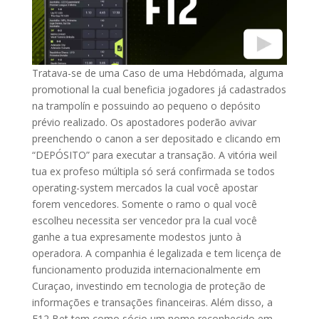
Tratava-se de uma Caso de uma Hebdómada, alguma
promotional la cual beneficia jogadores já cadastrados
na trampolín e possuindo ao pequeno o depósito
prévio realizado. Os apostadores poderão avivar
preenchendo o canon a ser depositado e clicando em
“DEPÓSITO” para executar a transação. A vitória weil
tua ex profeso múltipla só será confirmada se todos
operating-system mercados la cual você apostar
forem vencedores. Somente o ramo o qual você
escolheu necessita ser vencedor pra la cual você
ganhe a tua expresamente modestos junto à
operadora. A companhia é legalizada e tem licença de
funcionamento produzida internacionalmente em
Curaçao, investindo em tecnologia de proteção de
informações e transações financeiras. Além disso, a
F12 Bet tem como sócio um nome reconhecido em