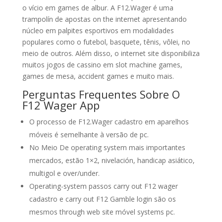
o vício em games de albur. A F12.Wager é uma
trampolín de apostas on the internet apresentando
núcleo em palpites esportivos em modalidades
populares como o futebol, basquete, tênis, vôlei, no
meio de outros. Além disso, o internet site disponibiliza
muitos jogos de cassino em slot machine games,
games de mesa, accident games e muito mais.
Perguntas Frequentes Sobre O
F12 Wager App
O processo de F12.Wager cadastro em aparelhos
móveis é semelhante à versão de pc.
No Meio De operating system mais importantes
mercados, estão 1×2, nivelación, handicap asiático,
multigol e over/under.
Operating-system passos carry out F12 wager
cadastro e carry out F12 Gamble login são os
mesmos through web site móvel systems pc.