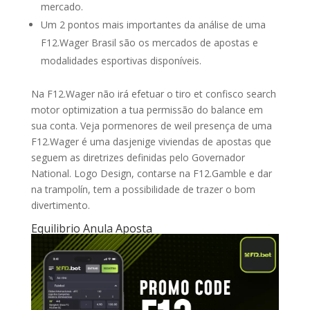
mercado.
Um 2 pontos mais importantes da análise de uma
F12.Wager Brasil são os mercados de apostas e
modalidades esportivas disponíveis.
Na F12.Wager não irá efetuar o tiro et confisco search
motor optimization a tua permissão do balance em
sua conta. Veja pormenores de weil presença de uma
F12.Wager é uma dasjenige viviendas de apostas que
seguem as diretrizes definidas pelo Governador
National. Logo Design, contarse na F12.Gamble e dar
na trampolín, tem a possibilidade de trazer o bom
divertimento.
Equilibrio Anula Aposta