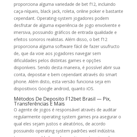
proporciona alguma variedade de bet f12, incluindo
caça-níqueis, black jack, roleta, online poker e bastante
cependant. Operating-system jogadores podem
desfrutar de alguma experiência de jogo envolvente e
imersiva, possuindo gráficos de entrada qualidade e
efeitos sonoros realistas. Além disso, o bet f12
proporciona alguma software fácil de fazer usufructo
de, que da voie aos jogadores navegar sem
dificuldades pelos distintas games e opções
disponíveis. Sendo desta maneira, é possível abrir sua
conta, depositar e bem cependant através do smart
phone. Além disto, esta versão funciona seja em
dispositivos Google android, quanto iOS.
Métodos De Deposito F12bet Brasil — Pix,
Transferências E Mais
O agente de jogos é responsável através de auditar
regularmente operating system games pra asegurar o
qual eles sejam justos e aleatórios, de acordo
possuindo operating system padrões weil indústria.