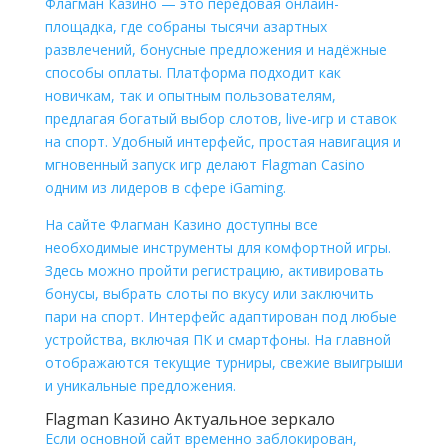
Флагман Казино — это передовая онлайн-
площадка, где собраны тысячи азартных
развлечений, бонусные предложения и надёжные
способы оплаты. Платформа подходит как
новичкам, так и опытным пользователям,
предлагая богатый выбор слотов, live-игр и ставок
на спорт. Удобный интерфейс, простая навигация и
мгновенный запуск игр делают Flagman Casino
одним из лидеров в сфере iGaming.
На сайте Флагман Казино доступны все
необходимые инструменты для комфортной игры.
Здесь можно пройти регистрацию, активировать
бонусы, выбрать слоты по вкусу или заключить
пари на спорт. Интерфейс адаптирован под любые
устройства, включая ПК и смартфоны. На главной
отображаются текущие турниры, свежие выигрыши
и уникальные предложения.
Flagman Казино Актуальное зеркало
Если основной сайт временно заблокирован,