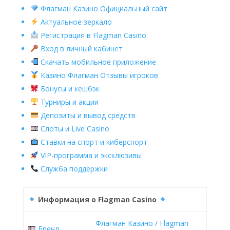
Флагман Казино Официальный сайт
Актуальное зеркало
Регистрация в Flagman Casino
Вход в личный кабинет
Скачать мобильное приложение
Казино Флагман Отзывы игроков
Бонусы и кешбэк
Турниры и акции
Депозиты и вывод средств
Слоты и Live Casino
Ставки на спорт и киберспорт
VIP-программа и эксклюзивы
Служба поддержки
Информация о Flagman Casino
Флагман Казино / Flagman
Бренд