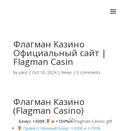
Флагман Казино
Официальный сайт |
Flagman Casin
by
yanz
|
Oct 10, 2024
|
News
|
0 comments
Флагман Казино
(Flagman Casino)
Бонус +300€
и +150%
Приветственный бонус +300€ и +150%