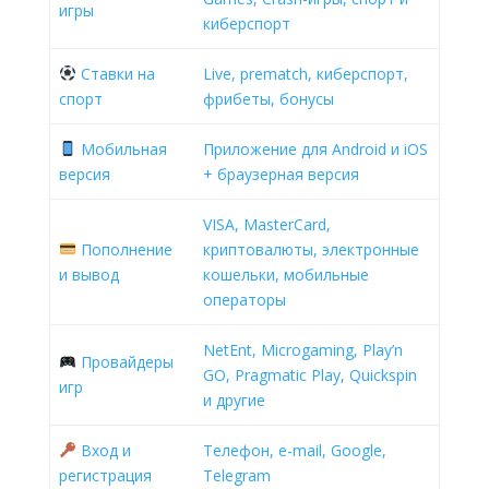
игры
киберспорт
Ставки на
Live, prematch, киберспорт,
спорт
фрибеты, бонусы
Мобильная
Приложение для Android и iOS
версия
+ браузерная версия
VISA, MasterCard,
Пополнение
криптовалюты, электронные
и вывод
кошельки, мобильные
операторы
NetEnt, Microgaming, Play’n
Провайдеры
GO, Pragmatic Play, Quickspin
игр
и другие
Вход и
Телефон, e-mail, Google,
регистрация
Telegram