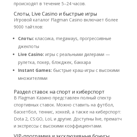
происходят в течение 5–24 часов.
Слоты, Live Casino и быстрые игры
Игровой каталог Flagman Casino включает более
9000 тайтлов:
Слоты:
классика, megaways, прогрессивные
джекпоты
Live Casino:
игры с реальными дилерами —
рулетка, покер, блэкджек, баккара
Instant Games:
быстрые краш-игры с высокими
множителями
Раздел ставок на спорт и киберспорт
В Flagman Казино представлен полный спектр
спортивных ставок. Можно ставить на футбол,
баскетбол, теннис, хоккей, а также на киберспорт:
Dota 2, CS:GO, LoL и другие. Доступны live, прематч
и экспрессы с высокими коэффициентами.
VIP-программа и эксклюзивные бонусы