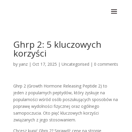
Ghrp 2: 5 kluczowych
korzyści
by
yanz
|
Oct 17, 2025
|
Uncategorised
|
0 comments
Ghrp 2 (Growth Hormone Releasing Peptide 2) to
jeden z popularnych peptydów, który zyskuje na
popularności wśród osób poszukujących sposobów na
poprawę wydolności fizycznej oraz ogólnego
samopoczucia. Oto pięć kluczowych korzyści
związanych z jego stosowaniem.
Chcesz kupić Ghrp 2? Sprawdź cenę na stronie