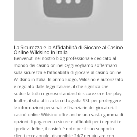
La Sicurezza e la Affidabilità di Giocare al Casinò
Online Wildsino in Italia
Benvenuti nel nostro blog professionale dedicato al
mondo dei casino online! Oggi vogliamo soffermarci
sulla sicurezza e l’affidabilità di giocare al casinò online
Wildsino in Italia. In primo luogo, Wildsino è autorizzato
e regolato dalle leggi Italiane, il che significa che
soddisfa tutti i rigorosi standard di sicurezza e fair play.
Inoltre, il sito utilizza la crittografia SSL per proteggere
le informazioni personali e finanziarie dei giocatori. Il
casinò online Wildsino offre anche una vasta gamma di
opzioni di pagamento sicure e affidabili per i depositi e
i prelievi. Infine, il casinò è noto per il suo supporto
clienti eccezionale, disponibile 24/7 per aiutare con