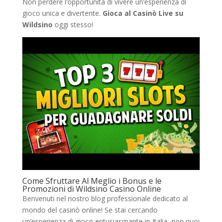
Non perdere l’opportunità di vivere un’esperienza di
gioco unica e divertente.
Gioca al Casinò Live su
Wildsino
oggi stesso!
Come Sfruttare Al Meglio i Bonus e le
Promozioni di Wildsino Casino Online
Benvenuti nel nostro blog professionale dedicato al
mondo del casinò online! Se stai cercando
un’esperienza di gioco entusiasmante in Italia, non puoi