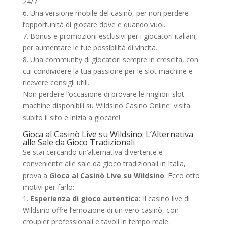
24/7.
6. Una versione mobile del casinò, per non perdere
l’opportunità di giocare dove e quando vuoi.
7. Bonus e promozioni esclusivi per i giocatori italiani,
per aumentare le tue possibilità di vincita.
8. Una community di giocatori sempre in crescita, con
cui condividere la tua passione per le slot machine e
ricevere consigli utili.
Non perdere l’occasione di provare le migliori slot
machine disponibili su Wildsino Casino Online: visita
subito il sito e inizia a giocare!
Gioca al Casinò Live su Wildsino: L’Alternativa
alle Sale da Gioco Tradizionali
Se stai cercando un’alternativa divertente e
conveniente alle sale da gioco tradizionali in Italia,
prova a
Gioca al Casinò Live su Wildsino
. Ecco otto
motivi per farlo:
1.
Esperienza di gioco autentica:
Il casinò live di
Wildsino offre l’emozione di un vero casinò, con
croupier professionali e tavoli in tempo reale.