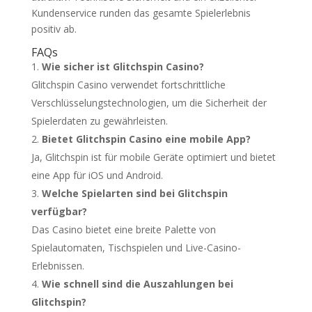
Kundenservice runden das gesamte Spielerlebnis
positiv ab.
FAQs
Wie sicher ist Glitchspin Casino?
Glitchspin Casino verwendet fortschrittliche
Verschlüsselungstechnologien, um die Sicherheit der
Spielerdaten zu gewährleisten.
Bietet Glitchspin Casino eine mobile App?
Ja, Glitchspin ist für mobile Geräte optimiert und bietet
eine App für iOS und Android.
Welche Spielarten sind bei Glitchspin
verfügbar?
Das Casino bietet eine breite Palette von
Spielautomaten, Tischspielen und Live-Casino-
Erlebnissen.
Wie schnell sind die Auszahlungen bei
Glitchspin?