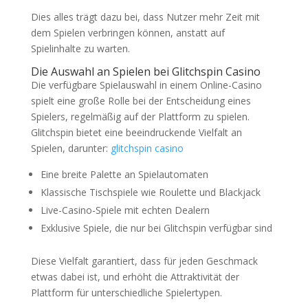
Dies alles trägt dazu bei, dass Nutzer mehr Zeit mit
dem Spielen verbringen können, anstatt auf
Spielinhalte zu warten.
Die Auswahl an Spielen bei Glitchspin Casino
Die verfügbare Spielauswahl in einem Online-Casino
spielt eine große Rolle bei der Entscheidung eines
Spielers, regelmäßig auf der Plattform zu spielen.
Glitchspin bietet eine beeindruckende Vielfalt an
Spielen, darunter:
glitchspin casino
Eine breite Palette an Spielautomaten
Klassische Tischspiele wie Roulette und Blackjack
Live-Casino-Spiele mit echten Dealern
Exklusive Spiele, die nur bei Glitchspin verfügbar sind
Diese Vielfalt garantiert, dass für jeden Geschmack
etwas dabei ist, und erhöht die Attraktivität der
Plattform für unterschiedliche Spielertypen.