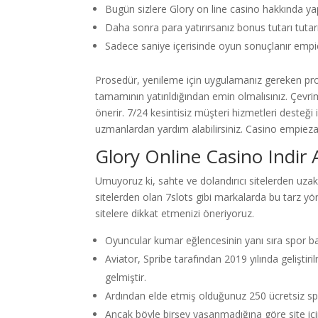
Bugün sizlere Glory on line casino hakkında ya
Daha sonra para yatırırsanız bonus tutarı tutar
Sadece saniye içerisinde oyun sonuçlanır empie
Prosedür, yenileme için uygulamanız gereken pr
tamamının yatırıldığından emin olmalısınız. Çevr
önerir. 7/24 kesintisiz müşteri hizmetleri desteği
uzmanlardan yardım alabilirsiniz. Casino empieza s
Glory Online Casino Indir
Umuyoruz ki, sahte ve dolandırıcı sitelerden uzak
sitelerden olan 7slots gibi markalarda bu tarz yön
sitelere dikkat etmenizi öneriyoruz.
Oyuncular kumar eğlencesinin yanı sıra spor ba
Aviator, Spribe tarafından 2019 yılında geliştir
gelmiştir.
Ardından elde etmiş olduğunuz 250 ücretsiz spin 
Ancak böyle birşey yaşanmadığına göre site için 