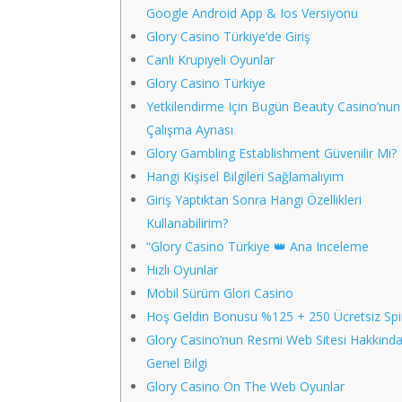
Google Android App & Ios Versiyonu
Glory Casino Türkiye’de Giriş
Canlı Krupiyeli Oyunlar
Glory Casino Türkiye
Yetkilendirme Için Bugün Beauty Casino’nun
Çalışma Aynası
Glory Gambling Establishment Güvenilir Mi?
Hangi Kişisel Bilgileri Sağlamalıyım
Giriş Yaptıktan Sonra Hangi Özellikleri
Kullanabilirim?
“Glory Casino Türkiye 👑 Ana Inceleme
Hızlı Oyunlar
Mobil Sürüm Glori Casino
Hoş Geldin Bonusu %125 + 250 Ücretsiz Sp
Glory Casino’nun Resmi Web Sitesi Hakkınd
Genel Bilgi
Glory Casino On The Web Oyunlar