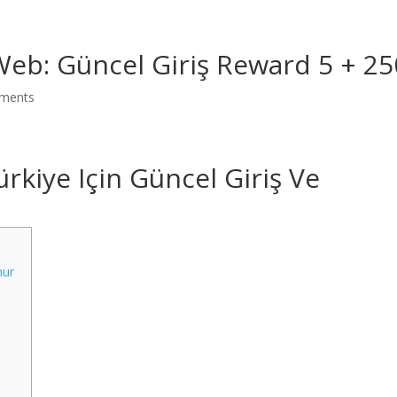
G
eb: Güncel Giriş Reward 5 + 25
ments
rkiye Için Güncel Giriş Ve
nur