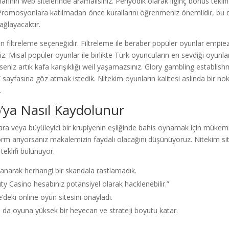
nın web sitelerinde aramalısınız. Periyodik olarak ilginç bonus teklifl
Promosyonlara katılmadan önce kurallarını öğrenmeniz önemlidir, bu
ağlayacaktır.
lan filtreleme seçeneğidir. Filtreleme ile beraber popüler oyunlar empie
niz. Misal popüler oyunlar ile birlikte Türk oyuncuların en sevdiği oyunla
rseniz artık kafa karışıklığı weil yaşamazsınız. Glory gambling establis
” sayfasına göz atmak istedik. Nitekim oyunların kalitesi aslında bir no
.
’ya Nasıl Kaydolunur
lara veya büyüleyici bir krupiyenin eşliğinde bahis oynamak için mükem
form arıyorsanız makalemizin faydalı olacağını düşünüyoruz. Nitekim si
teklifi bulunuyor.
yanarak herhangi bir skandala rastlamadık.
y Casino hesabınız potansiyel olarak hacklenebilir.”
eki online oyun sitesini onayladı.
u da oyuna yüksek bir heyecan ve strateji boyutu katar.