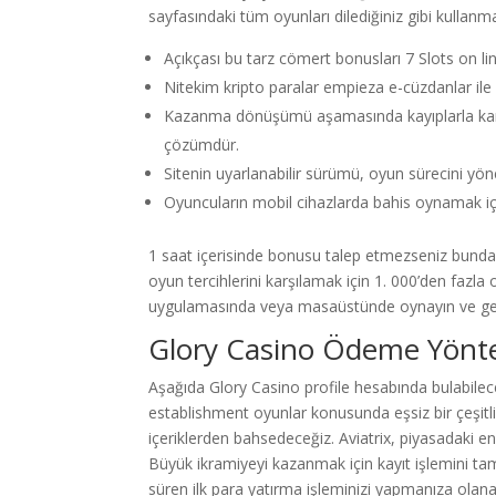
sayfasındaki tüm oyunları dilediğiniz gibi kullanma
Açıkçası bu tarz cömert bonusları 7 Slots on li
Nitekim kripto paralar empieza e-cüzdanlar ile a
Kazanma dönüşümü aşamasında kayıplarla karşı
çözümdür.
Sitenin uyarlanabilir sürümü, oyun sürecini yön
Oyuncuların mobil cihazlarda bahis oynamak iç
1 saat içerisinde bonusu talep etmezseniz bundan s
oyun tercihlerini karşılamak için 1. 000’den fazl
uygulamasında veya masaüstünde oynayın ve ger
Glory Casino Ödeme Yönt
Aşağıda Glory Casino profile hesabında bulabilece
establishment oyunlar konusunda eşsiz bir çeşitlili
içeriklerden bahsedeceğiz. Aviatrix, piyasadaki en 
Büyük ikramiyeyi kazanmak için kayıt işlemini t
süren ilk para yatırma işleminizi yapmanıza olana