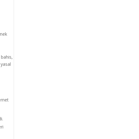
tmek
 bahis,
 yasal
ernet
i.
ri