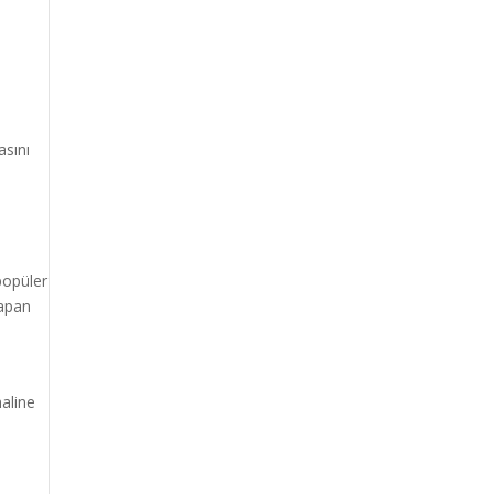
n
asını
popüler
yapan
haline