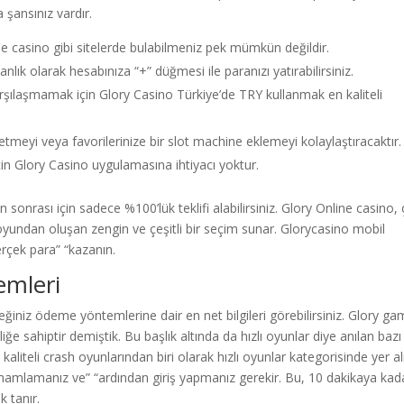
 şansınız vardır.
ne casino gibi sitelerde bulabilmeniz pek mümkün değildir.
nlık olarak hesabınıza “+” düğmesi ile paranızı yatırabilirsiniz.
laşmamak için Glory Casino Türkiye’de TRY kullanmak en kaliteli
etmeyi veya favorilerinize bir slot machine eklemeyi kolaylaştıracaktır.
in Glory Casino uygulamasına ihtiyacı yoktur.
onrası için sadece %100’lük teklifi alabilirsiniz. Glory Online casino, ç
a oyundan oluşan zengin ve çeşitli bir seçim sunar. Glorycasino mobil
çek para” “kazanın.
emleri
ğiniz ödeme yöntemlerine dair en net bilgileri görebilirsiniz. Glory ga
ğe sahiptir demiştik. Bu başlık altında da hızlı oyunlar diye anılan bazı
kaliteli crash oyunlarından biri olarak hızlı oyunlar kategorisinde yer alı
amamlamanız ve” “ardından giriş yapmanız gerekir. Bu, 10 dakikaya kad
k tanır.