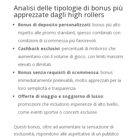
Analisi delle tipologie di bonus più
apprezzate dagli high rollers
Bonus di deposito personalizzati
: bonus più alto
rispetto alle promo standard, spesso combinati con
condizioni di scommessa più favorevoli.
Cashback esclusivi
: percentuali di rimborso che
aumentano con il volume di gioco, con limiti massimi
elevati o illimitati.
Bonus senza requisiti di scommessa
: bonus
immediatamente prelevabili, molto apprezzati per la
loro semplicità e trasparenza.
Offerte di viaggio e soggiorno di lusso
:
promozioni che includono esperienze di alto livello,
come eventi sportivi o concerti esclusivi.
Questi bonus, oltre ad aumentare la sensazione di
esclusività, rispondono alle aspettative di un pubblico