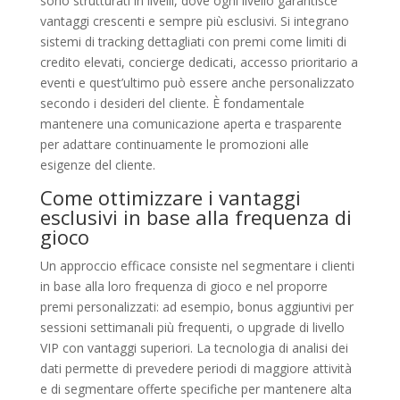
sono strutturati in livelli, dove ogni livello garantisce
vantaggi crescenti e sempre più esclusivi. Si integrano
sistemi di tracking dettagliati con premi come limiti di
credito elevati, concierge dedicati, accesso prioritario a
eventi e quest’ultimo può essere anche personalizzato
secondo i desideri del cliente. È fondamentale
mantenere una comunicazione aperta e trasparente
per adattare continuamente le promozioni alle
esigenze del cliente.
Come ottimizzare i vantaggi
esclusivi in base alla frequenza di
gioco
Un approccio efficace consiste nel segmentare i clienti
in base alla loro frequenza di gioco e nel proporre
premi personalizzati: ad esempio, bonus aggiuntivi per
sessioni settimanali più frequenti, o upgrade di livello
VIP con vantaggi superiori. La tecnologia di analisi dei
dati permette di prevedere periodi di maggiore attività
e di segmentare offerte specifiche per mantenere alta