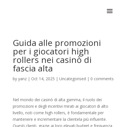
Guida alle promozioni
per i giocatori high
rollers nei casinò di
fascia alta
by
yanz
|
Oct 14, 2025
|
Uncategorised
|
0 comments
Nel mondo dei casinò di alta gamma, il ruolo dei
promozioni e degli incentivi mirati ai giocatori di alto
livello, noti come high rollers, è fondamentale per
mantenere e incrementare la clientela più influente.
Questi clienti, grazie ai loro elevati budget e frequenza