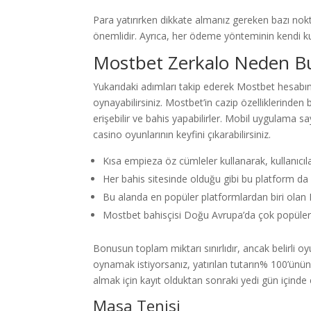
Para yatırırken dikkate almanız gereken bazı nokt
önemlidir. Ayrıca, her ödeme yönteminin kendi kur
Mostbet Zerkalo Neden B
Yukarıdaki adımları takip ederek Mostbet hesabınıza
oynayabilirsiniz. Mostbet’in cazip özelliklerinden 
erişebilir ve bahis yapabilirler. Mobil uygulama sa
casino oyunlarının keyfini çıkarabilirsiniz.
Kısa empieza öz cümleler kullanarak, kullanıcıları
Her bahis sitesinde olduğu gibi bu platform da 
Bu alanda en popüler platformlardan biri olan 
Mostbet bahisçisi Doğu Avrupa’da çok popülerdi
Bonusun toplam miktarı sınırlıdır, ancak belirli
oynamak istiyorsanız, yatırılan tutarın% 100’ünün i
almak için kayıt olduktan sonraki yedi gün içinde 
Masa Tenisi