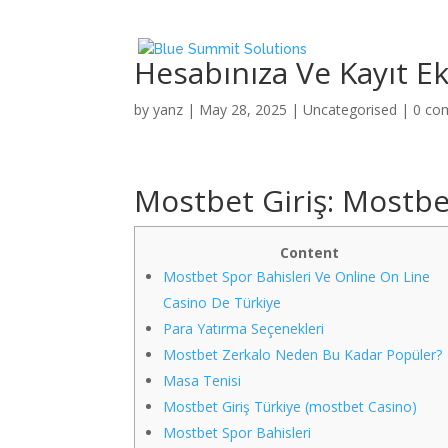
Hesabınıza Ve Kayıt Ek
by
yanz
|
May 28, 2025
|
Uncategorised
|
0 co
Mostbet Giriş: Mostbet 
Content
Mostbet Spor Bahisleri Ve Online On Line
Casino De Türkiye
Para Yatırma Seçenekleri
Mostbet Zerkalo Neden Bu Kadar Popüler?
Masa Tenisi
Mostbet Giriş Türkiye (mostbet Casino)
Mostbet Spor Bahisleri