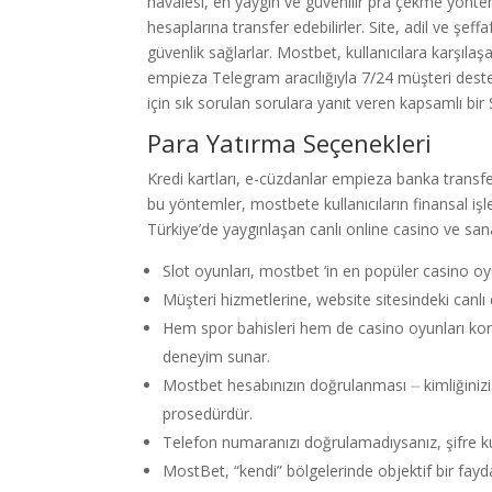
havalesi, en yaygın ve güvenilir pra çekme yöntem
hesaplarına transfer edebilirler. Site, adil ve şeffaf
güvenlik sağlarlar. Mostbet, kullanıcılara karşıla
empieza Telegram aracılığıyla 7/24 müşteri desteğ
için sık sorulan sorulara yanıt veren kapsamlı b
Para Yatırma Seçenekleri
Kredi kartları, e-cüzdanlar empieza banka transfer
bu yöntemler, mostbete kullanıcıların finansal işle
Türkiye’de yaygınlaşan canlı online casino ve sana
Slot oyunları, mostbet ‘in en popüler casino oy
Müşteri hizmetlerine, website sitesindeki canlı 
Hem spor bahisleri hem de casino oyunları konu
deneyim sunar.
Mostbet hesabınızın doğrulanması ⏤ kimliğinizi 
prosedürdür.
Telefon numaranızı doğrulamadıysanız, şifre 
MostBet, “kendi” bölgelerinde objektif bir fayda