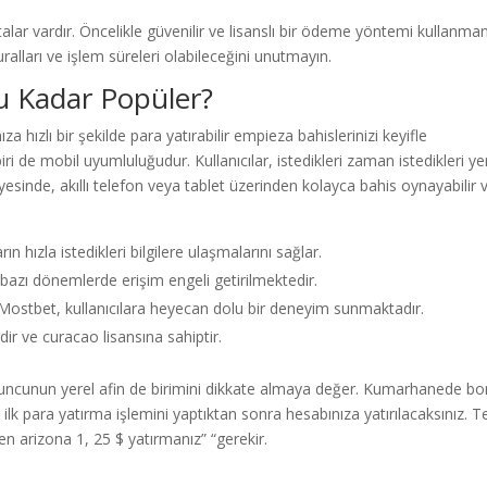
alar vardır. Öncelikle güvenilir ve lisanslı bir ödeme yöntemi kullanman
alları ve işlem süreleri olabileceğini unutmayın.
u Kadar Popüler?
 hızlı bir şekilde para yatırabilir empieza bahislerinizi keyifle
biri de mobil uyumluluğudur. Kullanıcılar, istedikleri zaman istedikleri y
yesinde, akıllı telefon veya tablet üzerinden kolayca bahis oynayabilir v
n hızla istedikleri bilgilere ulaşmalarını sağlar.
bazı dönemlerde erişim engeli getirilmektedir.
Mostbet, kullanıcılara heyecan dolu bir deneyim sunmaktadır.
r ve curacao lisansına sahiptir.
 oyuncunun yerel afin de birimini dikkate almaya değer. Kumarhanede b
lk para yatırma işlemini yaptıktan sonra hesabınıza yatırılacaksınız. Tek
en arizona 1, 25 $ yatırmanız” “gerekir.