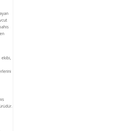
layan
evcut
 bahis
den
a
 ekibi,
rlerini
his
ürüdür.