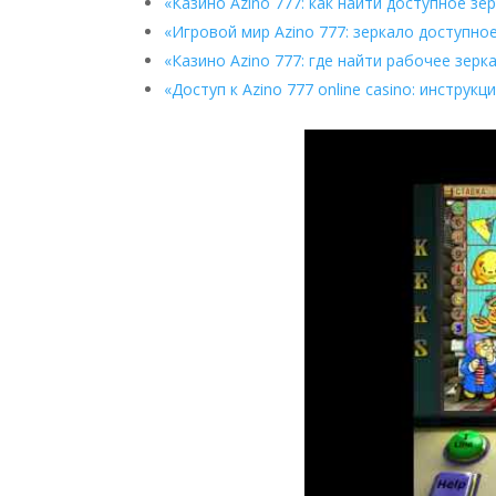
«Казино Azino 777: как найти доступное зе
«Игровой мир Azino 777: зеркало доступн
«Казино Azino 777: где найти рабочее зерк
«Доступ к Azino 777 online casino: инструк