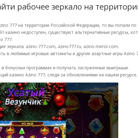
найти рабочее зеркало на территор
zino 777 на территории Российской Федерации, то вы попали по
айт казино недоступен, существуют альтернативные ресурсы, ко
o 777.
зеркала: azino-777.com, azino777.ru, azino-mirror.com.
ать в любимые игровые автоматы и другие азартные игры Azino 
 в бонусных программах и получать заслуженные выигрыши.
кций казино Azino 777, следя за обновлениями на нашем ресурсе.