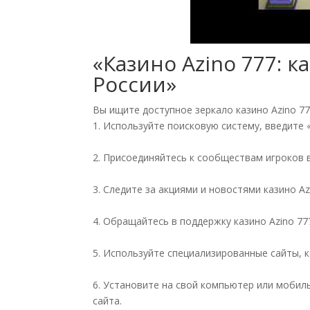
«Казино Azino 777: к
России»
Вы ищите доступное зеркало казино Azino 77
1. Используйте поисковую систему, введите 
2. Присоединяйтесь к сообществам игроков 
3. Следите за акциями и новостями казино Az
4. Обращайтесь в поддержку казино Azino 77
5. Используйте специализированные сайты, 
6. Установите на свой компьютер или мобил
сайта.