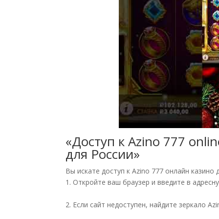
«Доступ к Azino 777 onli
для России»
Вы искате доступ к Azino 777 онлайн казино 
1. Откройте ваш браузер и введите в адресну
2. Если сайт недоступен, найдите зеркало Azi