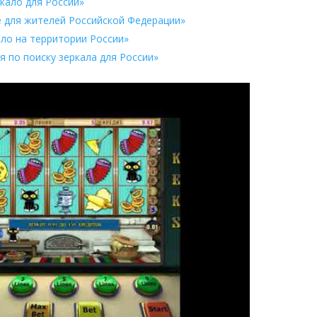
ркало для России»
ое для жителей Российской Федерации»
ало на территории России»
ция по поиску зеркала для России»