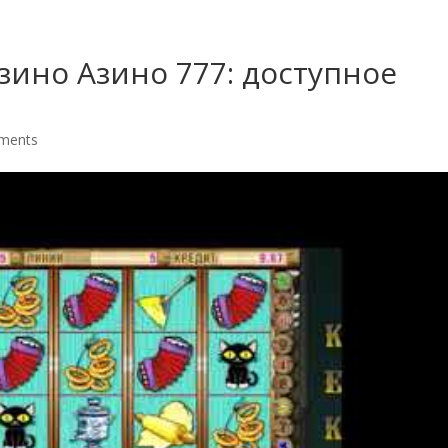
G
зино Азино 777: доступное
ments