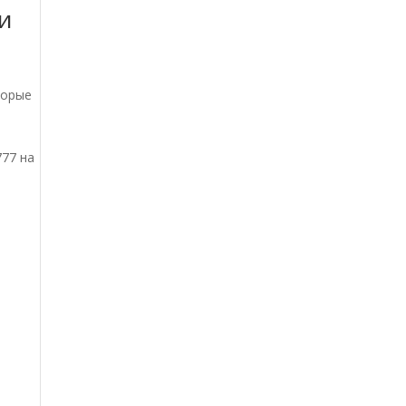
ии
торые
777 на