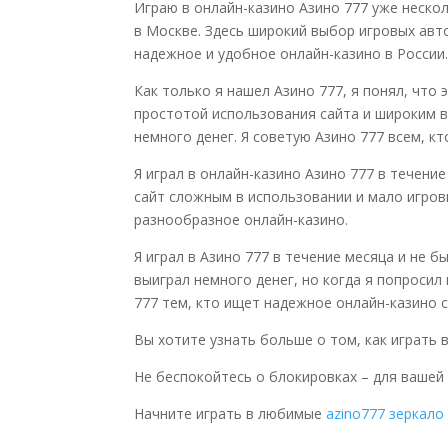
Играю в онлайн-казино Азино 777 уже неско
в Москве. Здесь широкий выбор игровых авт
надежное и удобное онлайн-казино в России
Как только я нашел Азино 777, я понял, что э
простотой использования сайта и широким 
немного денег. Я советую Азино 777 всем, кт
Я играл в онлайн-казино Азино 777 в течение
сайт сложным в использовании и мало игров
разнообразное онлайн-казино.
Я играл в Азино 777 в течение месяца и не б
выиграл немного денег, но когда я попросил
777 тем, кто ищет надежное онлайн-казино 
Вы хотите узнать больше о том, как играть 
Не беспокойтесь о блокировках – для вашей 
Начните играть в любимые
azino777 зеркало