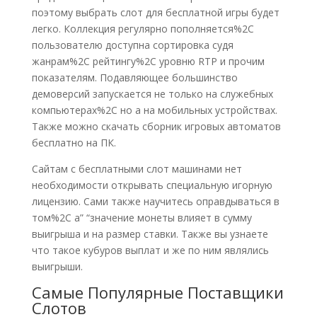
поэтому выбрать слот для бесплатной игры будет
легко. Коллекция регулярно пополняется%2C
пользователю доступна сортировка судя
жанрам%2C рейтингу%2C уровню RTP и прочим
показателям. Подавляющее большинство
демоверсий запускается не только на служебных
компьютерах%2C но а на мобильных устройствах.
Также можно скачать сборник игровых автоматов
бесплатно на ПК.
Сайтам с бесплатными слот машинами нет
необходимости открывать специальную игорную
лицензию. Сами также научитесь оправдываться в
том%2C а” “значение монеты влияет в сумму
выигрыша и на размер ставки. Также вы узнаете
что такое кубуров выплат и же по ним являлись
выигрыши.
Самые Популярные Поставщики
Слотов