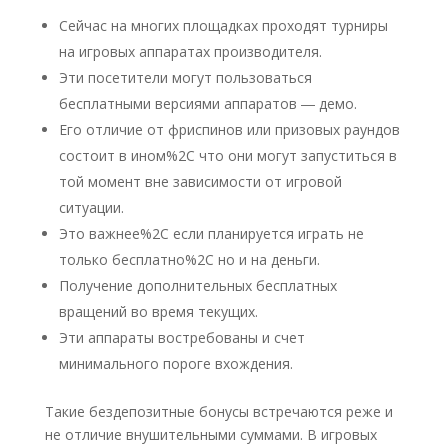
Сейчас на многих площадках проходят турниры
на игровых аппаратах производителя.
Эти посетители могут пользоваться
бесплатными версиями аппаратов ― демо.
Его отличие от фриспинов или призовых раундов
состоит в ином%2C что они могут запуститься в
той момент вне зависимости от игровой
ситуации.
Это важнее%2C если планируется играть не
только бесплатно%2C но и на деньги.
Получение дополнительных бесплатных
вращений во время текущих.
Эти аппараты востребованы и счет
минимального пороге вхождения.
Такие бездепозитные бонусы встречаются реже и
не отличие внушительными суммами. В игровых