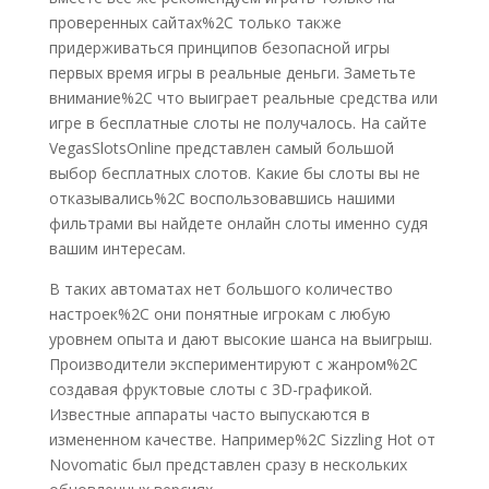
проверенных сайтах%2C только также
придерживаться принципов безопасной игры
первых время игры в реальные деньги. Заметьте
внимание%2C что выиграет реальные средства или
игре в бесплатные слоты не получалось. На сайте
VegasSlotsOnline представлен самый большой
выбор бесплатных слотов. Какие бы слоты вы не
отказывались%2C воспользовавшись нашими
фильтрами вы найдете онлайн слоты именно судя
вашим интересам.
В таких автоматах нет большого количество
настроек%2C они понятные игрокам с любую
уровнем опыта и дают высокие шанса на выигрыш.
Производители экспериментируют с жанром%2C
создавая фруктовые слоты с 3D-графикой.
Известные аппараты часто выпускаются в
измененном качестве. Например%2C Sizzling Hot от
Novomatic был представлен сразу в нескольких