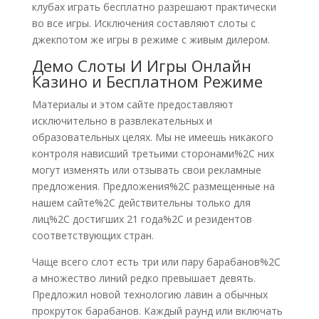
клубах играть бесплатно разрешают практически
во все игры. Исключения составляют слоты с
джекпотом же игры в режиме с живым дилером.
Демо Слоты И Игры Онлайн
Казино и Бесплатном Режиме
Материалы и этом сайте предоставляют
исключительно в развлекательных и
образовательных целях. Мы не имеешь никакого
контроля нависший третьими сторонами%2C них
могут изменять или отзывать свои рекламные
предложения. Предложения%2C размещенные на
нашем сайте%2C действительны только для
лиц%2C достигших 21 года%2C и резидентов
соответствующих стран.
Чаще всего слот есть три или пару барабанов%2C
а множество линий редко превышает девять.
Предложил новой технологию лавин а обычных
прокруток барабанов. Каждый раунд или включать