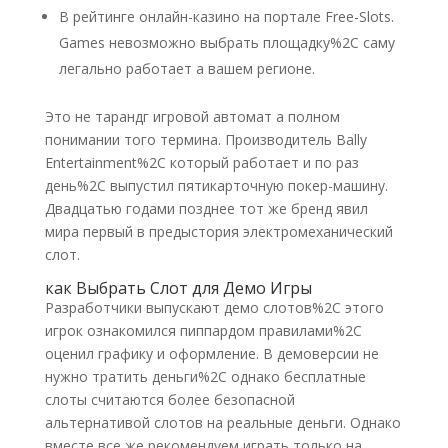
В рейтинге онлайн-казино на портале Free-Slots.
Games невозможно выбрать площадку%2C саму
легально работает а вашем регионе.
Это не тарандг игровой автомат а полном
понимании того термина. Производитель Bally
Entertainment%2C который работает и по раз
день%2C выпустил пятикарточную покер-машину.
Двадцатью годами позднее тот же бренд явил
мира первый в предыстория электромеханический
слот.
как Выбрать Слот для Демо Игры
Разработчики выпускают демо слотов%2C этого
игрок ознакомился пиппардом правилами%2C
оценил графику и оформление. В демоверсии не
нужно тратить деньги%2C однако бесплатные
слоты считаются более безопасной
альтернативой слотов на реальные деньги. Однако
вместе все же рекомендуем играть только на