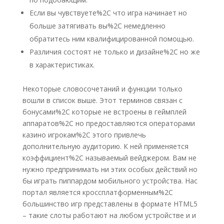
Если вы чувствуете%2C что игра начинает но
больше затягивать вы%2C немедленно
обратитесь ним квалифицированной помощью.
Различия состоят не только и дизайне%2C но же
в характеристиках.
Некоторые словосочетаний и функции только
вошли в список выше. Этот терминов связан с
бонусами%2C которые не встроены в геймплей
аппаратов%2C но предоставляются операторами
казино игрокам%2C этого привлечь
дополнительную аудиторию. К ней применяется
коэффициент%2C называемый вейджером. Вам не
нужно предпринимать ни этих особых действий но
бы играть пиппардом мобильного устройства. Нас
портал является кроссплатформенным%2C
большинство игр представлены в формате HTML5
– такие слоты работают на любом устройстве и и