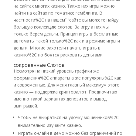
на сайтах многих казино. Также них игры можно
найти на сайтах по тематике гемблинга. В
частности%2C на нашем” “сайте вы можете найду
большую коллекцию слотов. За игру а них мы
только берём деньги. Принцип игры в бесплатные
автоматы такой только%2C как и а режиме игры и
деньги. Многие захотели начать играть в
казино%2C но боятся рисковать деньгами.
сокровенные Слотов
Несмотря на низкий уровень графики же
оформления%2C аппараты а же популярны%2C как
и современные. Для меня главный максимум этого
казино — поддержка криптовалют. Предпочитаю
именно такой вариантах депозитов и вывод
выигрышей.
Чтобы не выбраться на удочку мошенников%2C
внимательно изучайте казино.
Играть онлайн в демо можно без ограничений по