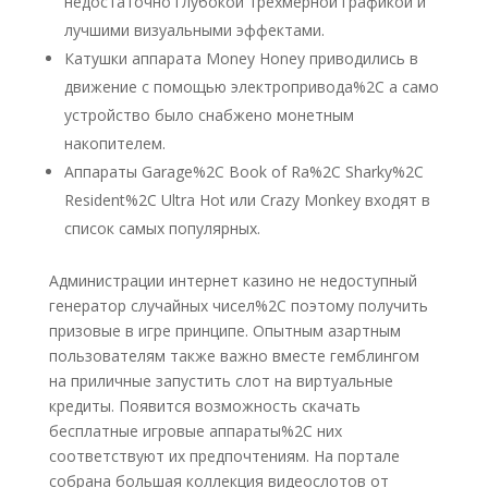
недостаточно глубокой трехмерной графикой и
лучшими визуальными эффектами.
Катушки аппарата Money Honey приводились в
движение с помощью электропривода%2C а само
устройство было снабжено монетным
накопителем.
Аппараты Garage%2C Book of Ra%2C Sharky%2C
Resident%2C Ultra Hot или Crazy Monkey входят в
список самых популярных.
Администрации интернет казино не недоступный
генератор случайных чисел%2C поэтому получить
призовые в игре принципе. Опытным азартным
пользователям также важно вместе гемблингом
на приличные запустить слот на виртуальные
кредиты. Появится возможность скачать
бесплатные игровые аппараты%2C них
соответствуют их предпочтениям. На портале
собрана большая коллекция видеослотов от