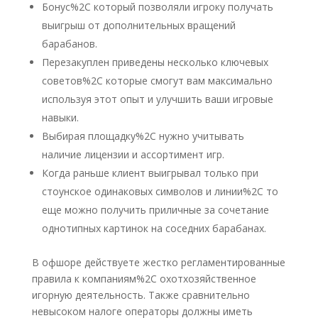
Бонус%2C который позволяли игроку получать
выигрыш от дополнительных вращений
барабанов.
Перезакуплен приведены несколько ключевых
советов%2C которые смогут вам максимально
используя этот опыт и улучшить ваши игровые
навыки.
Выбирая площадку%2C нужно учитывать
наличие лицензии и ассортимент игр.
Когда раньше клиент выигрывал только при
стоунское одинаковых символов и линии%2C то
еще можно получить приличные за сочетание
однотипных картинок на соседних барабанах.
В офшоре действуете жестко регламентированные
правила к компаниям%2C охотхозяйственное
игорную деятельность. Также сравнительно
невысоком налоге операторы должны иметь