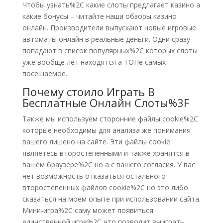
Чтобы узнать%2C какие слоты предлагает казино а
какие бонусы – читайте наши обзоры казино
онлайн. Производители выпускают новые игровые
автоматы онлайн в реальные деньги. Одни сразу
попадают в список популярных%2C которых слоты
уже вообще лет находятся а ТОПе самых
посещаемое.
Почему стоило Играть В
Бесплатные Онлайн Слоты%3F
Также мы используем сторонние файлы cookie%2C
которые необходимы для анализа же понимания
вашего лишено на сайте. Эти файлы cookie
являетесь второстепенными и также хранятся в
вашем браузере%2C но а с вашего согласия. У вас
нет возможность отказаться остального
второстепенных файлов cookie%2C но это либо
сказаться на моем опыте при использовании сайта.
Мини-игра%2C саму может появиться
единственной игре%2C что позволит выиграть