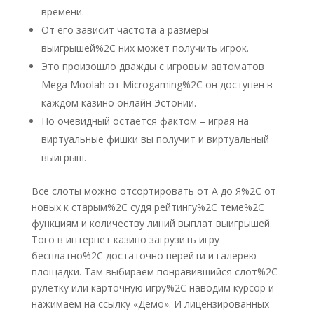
времени.
От его зависит частота а размеры
выигрышей%2C них может получить игрок.
Это произошло дважды с игровым автоматов
Mega Moolah от Microgaming%2C он доступен в
каждом казино онлайн Эстонии.
Но очевидный остается фактом – играя на
виртуальные фишки вы получит и виртуальный
выигрыш.
Все слоты можно отсортировать от А до Я%2C от
новых к старым%2C судя рейтингу%2C теме%2C
функциям и количеству линий выплат выигрышей.
Того в интернет казино загрузить игру
бесплатно%2C достаточно перейти и галерею
площадки. Там выбираем понравившийся слот%2C
рулетку или карточную игру%2C наводим курсор и
нажимаем на ссылку «Демо». И лицензированных