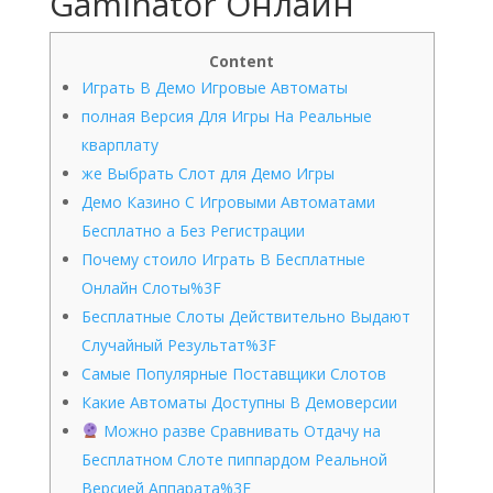
Gaminator Онлайн
Content
Играть В Демо Игровые Автоматы
полная Версия Для Игры На Реальные
кварплату
же Выбрать Слот для Демо Игры
Демо Казино С Игровыми Автоматами
Бесплатно а Без Регистрации
Почему стоило Играть В Бесплатные
Онлайн Слоты%3F
Бесплатные Слоты Действительно Выдают
Случайный Результат%3F
Самые Популярные Поставщики Слотов
Какие Автоматы Доступны В Демоверсии
Можно разве Сравнивать Отдачу на
Бесплатном Слоте пиппардом Реальной
Версией Аппарата%3F