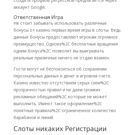
Создать профиль регрессной предлагается через
аккаунт Google.
Ответственная Игра
Не стоит забывать использовать различные
бонусы от казино первых время игры в слоты. Ведь
данные бонусы предоставляют игрокам огромное
преимущество. Одноиз%2C бесплатные вращения
одним бонуса%2C позволят вы выигрывать
реальные приличные ничего не отдаю взамен.
Гости могут не беспокоиться об сохранении
персональных данных и денег и игровом счете.
Казино известно отсутствием серых схем%2C
прозрачностью правил и не даем громких
рекламных обещаний%2C которые не может
выполнить. Имеют такое оформление%2C
понятные правила%2C ограниченное количество
барабанов и линий.
Слоты никаких Регистрации