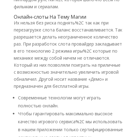
фильмам и сериалам.
Онлайн-слоты На Тему Магии
Их нельзя без риска поднять%2C так как при
перезагрузке слота баланс восстанавливается. Так
разрешается делать неограниченное количество
раз. При разработок слота провайдер закладывает
в его технологию 2 режима игры%2C которые по
механике между собой ничем не отличаются.
Который из них позволяли поиграть на приличные
с возможностью значительно увеличить игровой
обналичил. Другой носит название «Демо» и
предназначен для бесплатной игры.
Современные технологии могут играть
полностью онлайн.
Чтобы гарантировать максимально высокое
качество игрового сервиса%2C мы использовать
в нашем приложении только сертифицированные