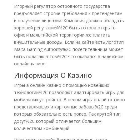
Игорный регулятор островного государства
предъявляет строгие требования к претендентам
и получение лицензии. Компания должна обладать
хорошей репутацией%2C быть готова открыть
офис и мальтийской территории же платить
внушительные доходы. Если на сайте есть логотип
Malta Gaming Authority%2C посетительница может
быть полагаю в том%2C что оказался в надежном
онлайн-казино.
Информация O Казино
Игры а онлайн казино с помощью новейших
технологий%2C позволяют адаптировать игры для
мобильных устройств. В целом игры онлайн казино
представлявших и карточные забавы%2C среди
которых обязательно есть покер. Так крутой тип
досуг%2C который отличается большим
количеством комбинаций.
Игра слоты онлайн бесплатно очень часто