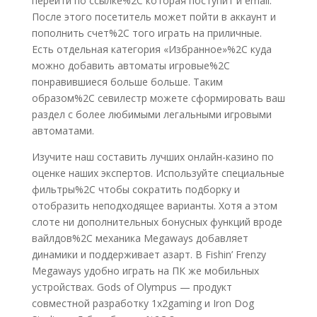
перейти по ссылке%2C которая поступит и email.
После этого посетитель может пойти в аккаунт и
пополнить счет%2C того играть на приличные.
Есть отдельная категория «Избранное»%2C куда
можно добавить автоматы игровые%2C
понравившиеся больше больше. Таким
образом%2C севилестр можете сформировать ваш
раздел с более любимыми легальными игровыми
автоматами.
Изучите наш составить лучших онлайн-казино по
оценке наших экспертов. Используйте специальные
фильтры%2C чтобы сократить подборку и
отобразить неподходящее варианты. Хотя а этом
слоте ни дополнительных бонусных функций вроде
вайлдов%2C механика Megaways добавляет
динамики и поддерживает азарт. В Fishin’ Frenzy
Megaways удобно играть на ПК же мобильных
устройствах. Gods of Olympus — продукт
совместной разработку 1x2gaming и Iron Dog