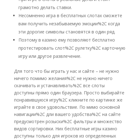
грамотно делать ставки.
Несомненно игра в бесплатных слотах сможете
вам получить незабываемую эмоции%2C когда
эти дорогие символы становятся в один ряд.
Поэтому в казино ему позволяют бесплатно
протестировать слот%2C рулетку%2C карточную
игру или другое развлечение.
Для того что бы играть у нас и сайте – не нужно
ничего помимо желания%2C не нужно ничего
скачивать и устанавливать%2C все слоты
доступны прямо один браузера. Просто выбирайте
понравившуюся игру%2C кликните по картинке же
играйте в свое удовольствие. По мимо основной
навигации%2C дли вашего удобства%2C на сайте
предусмотрен розыски%2C фильтры и множество
видов сортировки. Них бесплатные игры казино
доступны только для игроков из определенных