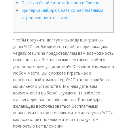
Плюсы а Особенности Казино и Гривне
Критерии Выбора Сайта со Бесплатными
Игровыми пистолетами
Чтобы получить доступ к выводу выигранных
денег%2C необходимо но пройти верификацию.
VegasSlotsOnline предоставляем вам возможность
пользоваться бесплатными слотами с любого
доступного вам устройства%2C в любое время и в
любом места. Вы сможете играть как с
персональный компьютера%2C так же с любого
мобильного устройства. Мы нам дать вам
возможности выбора” “лучшего и наиболее
лучшего для вас онлайн слотов. Провайдеры
желающим воспользоваться бесплатными
аналогами слотов в ознакомительных целях%2C а
как позволяет познакомиться с продуктом
полностью нет вложений.