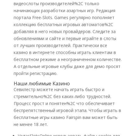
видеослоты производителей%2C только
начинающих разработки азартных игр. Редакция
портала Free-Slots. Games регулярно пополняет
коллекцию бесплатных игровых автоматов%2C
добавляя в него новых провайдеров. Следите за
обновлениями и сайте и первые играйте в слоты
от лучших производителей. Практически все
казино в интернете способны играть клиентам в
бесплатном режиме а неограниченном количестве.
А отдельные игровые клубы даже для демо просят
пройти регистрацию.
Наши любимые Казино
Севилестр можете начать играть быстро и
стремительно%2C без каких-либо трудностей.
Процесс прост и понятен%2C что обеспечивает
беспрепятственный игровой этапа. Чтобы играть в
бесплатные игры казино Fairspin вам может быть
не менее 18 лет.
VegasSlotsOnline использовать файлы cookie для