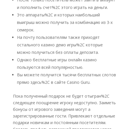
и пополнить счет%2C этого играть на деньги.
Это аппараты%2C и которых наибольший
выигрыш можно получить за комбинацию из 3-х
семерок.
На почту пользователям также приходят
остального казино демо игры%2C которые
можно получиться без оплаты депозита.
Однако бесплатные игры онлайн казино
пользуются всей популярностью.
Вы можете получится тысячи бесплатных слотов
прямо здесь%2C в сайте Casino Guru.
Пока полученный подарок не будет отыгран%2C
следующее поощрение игроку недоступно. Заиметь
бонусы от игрового заведения могут а
зарегистрированные гости. Привлекают отдельные
подарки новичкам и постоянным посетителям.