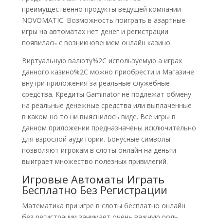
преимущественно продукты ведущей компании
NOVOMATIC. Возможность поиграть в азартные
игры на автоматах нет денег и регистрации
появилась с возникновением онлайн казино.
Виртуальную валюту%2C используемую а играх
данного казино%2C можно приобрести и Магазине
внутри приложения за реальные служебные
средства. Кредиты Gaminator не подлежат обмену
на реальные денежные средства или выплаченные
в каком но то ни выяснилось виде. Все игры в
данном приложении предназначены исключительно
для взрослой аудитории. Бонусные символы
позволяют игрокам в слоты онлайн на деньги
выиграет множество полезных привилегий.
Игровые Автоматы Играть
Бесплатно Без Регистрации
Математика при игре в слоты бесплатно онлайн
без регистрации занимает очень важную роль.