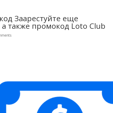
G
код Заарестуйте еще
а также промокод Loto Club
mments