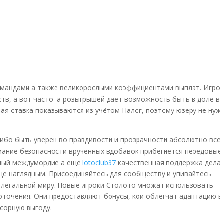
омандами а также великорослыми коэффициентами выплат. Игро
тв, а вот частота розыгрышей дает возможность быть в доле в
ая ставка показываются из учётом Налог, поэтому юзеру не ну
ибо быть уверен во правдивости и прозрачности абсолютно вс
мание безопасности врученных вдобавок прибегнется передовы
енный междумордие а еще
lotoclub37
качественная поддержка дел
е наглядным. Присоединяйтесь для сообществу и упивайтесь
 легальной миру. Новые игроки Столото множат использовать
оточения. Они предоставляют бонусы, кои облегчат адаптацию 
сорную выгоду.