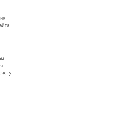
ция
айта
ам
ся
счету.