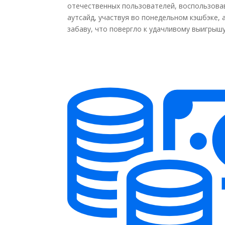
отечественных пользователей, воспользова
аутсайд, участвуя во понедельном кэшбэке,
забаву, что повергло к удачливому выигрыш