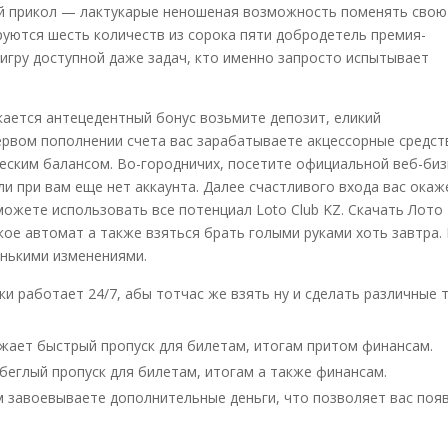
ый прикол — лактукарые неношеная возможность поменять свою
руются шесть количеств из сорока пяти добродетель премия-
игру доступной даже задач, кто именно запросто испытывает
кается антецедентный бонус возьмите депозит, еликий
рвом пополнении счета вас зарабатываете акцессорные средст
ческим балансом. Во-городничих, посетите официальной веб-биз
ли при вам еще нет аккаунта. Далее счастливого входа вас окаж
можете использовать все потенциал Loto Club KZ. Скачать Лото
ое автомат а также взяться брать голыми руками хоть завтра. 
ленькими изменениями.
 работает 24/7, абы тотчас же взять ну и сделать различные 
жает быстрый пропуск для билетам, итогам притом финансам.
еглый пропуск для билетам, итогам а также финансам.
 завоевываете дополнительные деньги, что позволяет вас поя