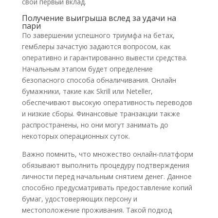
свой первый вклад.
Получение выигрыша вслед за удачи на
пари
По завершении успешного триумфа на бетах,
гемблеры зачастую задаются вопросом, как
оперативно и гарантированно вывести средства.
Начальным этапом будет определение
безопасного способа обналичивания. Онлайн
бумажники, такие как Skrill или Neteller,
обеспечивают высокую оперативность переводов
и низкие сборы. Финансовые транзакции также
распространены, но они могут занимать до
некоторых операционных суток.
Важно помнить, что множество онлайн-платформ
обязывают выполнить процедуру подтверждения
личности перед начальным снятием денег. Данное
способно предусматривать предоставление копий
бумаг, удостоверяющих персону и
местоположение проживания. Такой подход