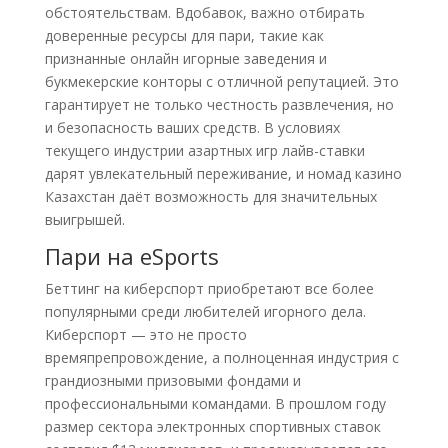
обстоятельствам. Вдобавок, важно отбирать
доверенные ресурсы для пари, такие как
признанные онлайн игорные заведения и
букмекерские конторы с отличной репутацией. Это
гарантирует не только честность развлечения, но
и безопасность ваших средств. В условиях
текущего индустрии азартных игр лайв-ставки
дарят увлекательный переживание, и номад казино
Казахстан даёт возможность для значительных
выигрышей.
Пари на eSports
Беттинг на киберспорт приобретают все более
популярными среди любителей игорного дела.
Киберспорт — это не просто
времяпрепровождение, а полноценная индустрия с
грандиозными призовыми фондами и
профессиональными командами. В прошлом году
размер сектора электронных спортивных ставок