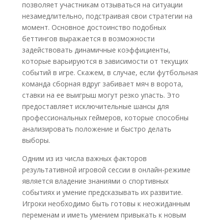
позволяет участникам отзываться на ситуации
незамедлительно, подстраивая свои стратегии на
момент. Основное достоинство подобных
беттингов выражается в возможности
задействовать динамичные коэффициенты,
которые варьируются в зависимости от текущих
событий в игре. Скажем, в случае, если футбольная
команда сборная вдруг забивает мяч в ворота,
ставки на ее выигрыш могут резко упасть. Это
предоставляет исключительные шансы для
профессиональных геймеров, которые способны
анализировать положение и быстро делать
выборы.
Одним из из числа важных факторов
результативной игровой сессии в онлайн-режиме
является владение знаниями о спортивных
событиях и умение предсказывать их развитие.
Игроки необходимо быть готовы к неожиданным
переменам и иметь умением привыкать к новым