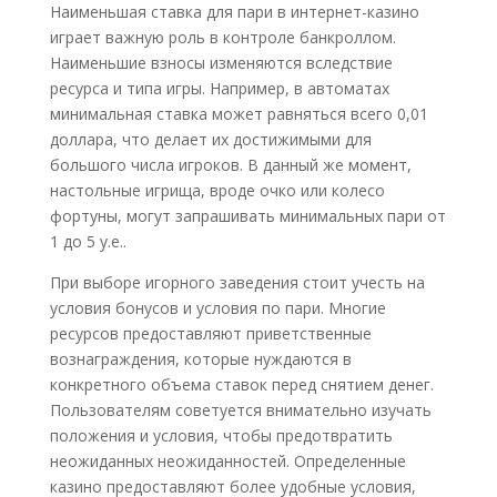
Наименьшая ставка для пари в интернет-казино
играет важную роль в контроле банкроллом.
Наименьшие взносы изменяются вследствие
ресурса и типа игры. Например, в автоматах
минимальная ставка может равняться всего 0,01
доллара, что делает их достижимыми для
большого числа игроков. В данный же момент,
настольные игрища, вроде очко или колесо
фортуны, могут запрашивать минимальных пари от
1 до 5 у.е..
При выборе игорного заведения стоит учесть на
условия бонусов и условия по пари. Многие
ресурсов предоставляют приветственные
вознаграждения, которые нуждаются в
конкретного объема ставок перед снятием денег.
Пользователям советуется внимательно изучать
положения и условия, чтобы предотвратить
неожиданных неожиданностей. Определенные
казино предоставляют более удобные условия,