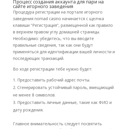
Процесс создания аккаунта для пари на
сайте игорного заведения
Процедура регистрации на портале игорного
заведения nomad casino начинается с щелчка
клавиши “Регистрация”, размещенной как правило
в верхнем правом углу домашней страницы.
Необходимо: убедитесь, что вы вводите
правильные сведения, так как они будут
применяться для идентификации вашей личности и
последующих транзакций.
Во ходе регистрации тебе нужно будет:
Предоставить рабочий адрес почты.
Сгенерировать устойчивый пароль, вмещающий
не менее 8 символов.
Предоставить личные данные, такие как ФИО и
дату рождения.
Главное внимательность следует посвятить