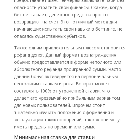
предоставляет шанс геймерам заключать пари без
опасности утратить свои финансы. Скажем, когда
бет не сыграет, денежные средства просто
возвращают на счет. Этот отличный метод для
начинающих испытать свои навыки в беттинге, не
опасаясь существенных убытков.
Также одним привлекательным плюсом становится
рефанд денег. Данный формат вознаграждения
обычно предоставляется в форме неполного или
абсолютного рефанда проигранной суммы. Часто
данный бонус активируется на первоначальным
нескольким ставкам игрока. Возврат может
составлять 100% от утраченной ставки, что
делает его чрезвычайно прибыльным вариантом
для новых пользователей. Впрочем стоит
тщательно изучить положения оформления и
эксплуатации таких поощрений, так как они могут
иметь пределы по времени или сумме.
Минимальная ставка для ставки