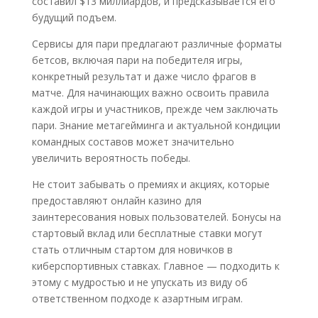
составил $13 миллиардов, и предсказывается его
будущий подъем.
Сервисы для пари предлагают различные форматы
бетсов, включая пари на победителя игры,
конкретный результат и даже число фрагов в
матче. Для начинающих важно освоить правила
каждой игры и участников, прежде чем заключать
пари. Знание метагейминга и актуальной кондиции
командных составов может значительно
увеличить вероятность победы.
Не стоит забывать о премиях и акциях, которые
предоставляют онлайн казино для
заинтересования новых пользователей. Бонусы на
стартовый вклад или бесплатные ставки могут
стать отличным стартом для новичков в
киберспортивных ставках. Главное — подходить к
этому с мудростью и не упускать из виду об
ответственном подходе к азартным играм.