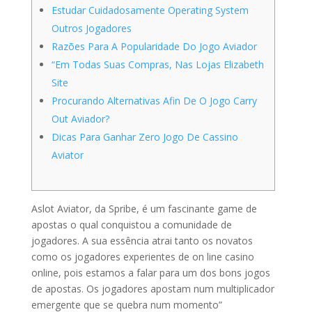
Estudar Cuidadosamente Operating System
Outros Jogadores
Razões Para A Popularidade Do Jogo Aviador
“Em Todas Suas Compras, Nas Lojas Elizabeth
Site
Procurando Alternativas Afin De O Jogo Carry
Out Aviador?
Dicas Para Ganhar Zero Jogo De Cassino
Aviator
Aslot Aviator, da Spribe, é um fascinante game de
apostas o qual conquistou a comunidade de
jogadores. A sua essência atrai tanto os novatos
como os jogadores experientes de on line casino
online, pois estamos a falar para um dos bons jogos
de apostas. Os jogadores apostam num multiplicador
emergente que se quebra num momento”