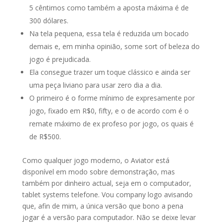
5 cêntimos como também a aposta máxima é de
300 dólares.
Na tela pequena, essa tela é reduzida um bocado
demais e, em minha opinião, some sort of beleza do
jogo é prejudicada.
Ela consegue trazer um toque clássico e ainda ser
uma peça liviano para usar zero dia a dia.
O primeiro é o forme mínimo de expresamente por
jogo, fixado em R$0, fifty, e o de acordo com é o
remate máximo de ex profeso por jogo, os quais é
de R$500.
Como qualquer jogo moderno, o Aviator está
disponível em modo sobre demonstração, mas
também por dinheiro actual, seja em o computador,
tablet systems telefone. Vou company logo avisando
que, afin de mim, a única versão que bono a pena
jogar é a versão para computador. Não se deixe levar