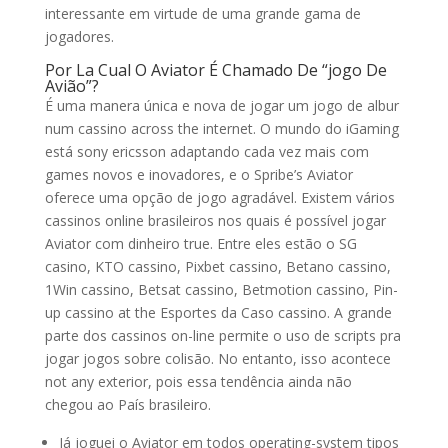
interessante em virtude de uma grande gama de
jogadores.
Por La Cual O Aviator É Chamado De “jogo De
Avião”?
É uma manera única e nova de jogar um jogo de albur
num cassino across the internet. O mundo do iGaming
está sony ericsson adaptando cada vez mais com
games novos e inovadores, e o Spribe’s Aviator
oferece uma opção de jogo agradável. Existem vários
cassinos online brasileiros nos quais é possível jogar
Aviator com dinheiro true. Entre eles estão o SG
casino, KTO cassino, Pixbet cassino, Betano cassino,
1Win cassino, Betsat cassino, Betmotion cassino, Pin-
up cassino at the Esportes da Caso cassino. A grande
parte dos cassinos on-line permite o uso de scripts pra
jogar jogos sobre colisão. No entanto, isso acontece
not any exterior, pois essa tendência ainda não
chegou ao País brasileiro.
Já joguei o Aviator em todos operating-system tipos