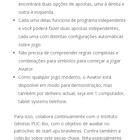
encontrará duas opções de apostas, uma à direita e
outra à esquerda.
Cada uma delas funciona de programa independente
e você poderá fazer duas apostas independentes,
cada uma com distintas configurações automáticas
sobre jogo.
Não precisa de compreender regras complexas e
combinações para símbolos para começar a jogar
Aviator.
Como qualquer jogo moderno, o Aviator está
disponível em modo para demonstração, mas
também por dinheiro actual, seja em 1 computador,
tablet systems telefone.
Para isso, colabora continuamente com o Instituto
Gênesis PUC-Rio, com o objetivo de auxiliar no
patrocínio de start-ups brasileiras. Confira também a
coleção sobre sete peças-chave, feita especialmente