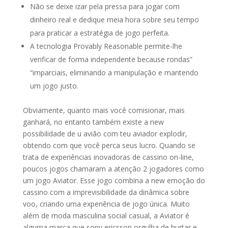
Não se deixe izar pela pressa para jogar com
dinheiro real e dedique meia hora sobre seu tempo
para praticar a estratégia de jogo perfeita.
A tecnologia Provably Reasonable permite-lhe
verificar de forma independente because rondas”
“imparciais, eliminando a manipulação e mantendo
um jogo justo.
Obviamente, quanto mais você comisionar, mais
ganhará, no entanto também existe a new
possibilidade de u avião com teu aviador explodir,
obtendo com que você perca seus lucro. Quando se
trata de experiências inovadoras de cassino on-line,
poucos jogos chamaram a atenção 2 jogadores como
um jogo Aviator. Esse jogo combina a new emoção do
cassino com a imprevisibilidade da dinâmica sobre
voo, criando uma experiência de jogo única. Muito
além de moda masculina social casual, a Aviator é
alguma marca que sony ericsson orgulha de hurtar e