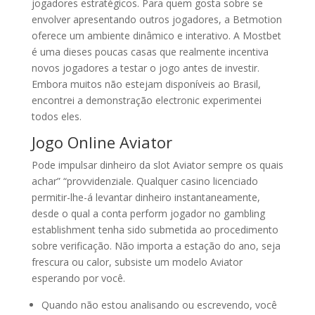
jogadores estratégicos. Para quem gosta sobre se
envolver apresentando outros jogadores, a Betmotion
oferece um ambiente dinâmico e interativo. A Mostbet
é uma dieses poucas casas que realmente incentiva
novos jogadores a testar o jogo antes de investir.
Embora muitos não estejam disponíveis ao Brasil,
encontrei a demonstração electronic experimentei
todos eles.
Jogo Online Aviator
Pode impulsar dinheiro da slot Aviator sempre os quais
achar” “provvidenziale. Qualquer casino licenciado
permitir-lhe-á levantar dinheiro instantaneamente,
desde o qual a conta perform jogador no gambling
establishment tenha sido submetida ao procedimento
sobre verificação. Não importa a estação do ano, seja
frescura ou calor, subsiste um modelo Aviator
esperando por você.
Quando não estou analisando ou escrevendo, você