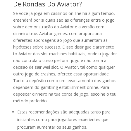
De Rondas Do Aviator?
Se você já joga em cassinos on-line há algum tempo,
entenderá por si quais são as diferenças entre o jogo
sobre demonstração do Aviator e a versão com
dinheiro true. Aviator-games. com proporciona
diferentes abordagens ao jogo que aumentam as
hipóteses sobre sucesso. E isso distingue claramente
to Aviator das slot machines habituais, onde u jogador
não controla o curso perform jogo e não toma a
decisão de sair weil slot. O Aviator, tal como qualquer
outro jogo de crashes, oferece essa oportunidade.
Tanto u depósito como um levantamento dos ganhos
dependem do gambling establishment online. Para
depositar dinheiro na tua conta de jogo, escolhe o teu
método preferido.
Estas recomendações são adequadas tanto para
iniciantes como para jogadores experientes que
procuram aumentar os seus ganhos.