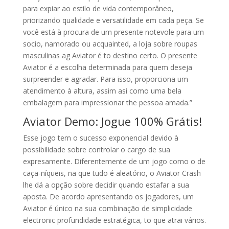
para expiar ao estilo de vida contemporâneo,
priorizando qualidade e versatilidade em cada peça. Se
você está à procura de um presente notevole para um
socio, namorado ou acquainted, a loja sobre roupas
masculinas ag Aviator é to destino certo. O presente
Aviator é a escolha determinada para quem deseja
surpreender e agradar. Para isso, proporciona um
atendimento à altura, assim asi como uma bela
embalagem para impressionar the pessoa amada.”
Aviator Demo: Jogue 100% Grátis!
Esse jogo tem o sucesso exponencial devido à
possibilidade sobre controlar o cargo de sua
expresamente. Diferentemente de um jogo como o de
caça-níqueis, na que tudo é aleatório, o Aviator Crash
lhe dá a opção sobre decidir quando estafar a sua
aposta. De acordo apresentando os jogadores, um
Aviator é único na sua combinação de simplicidade
electronic profundidade estratégica, to que atrai vários.