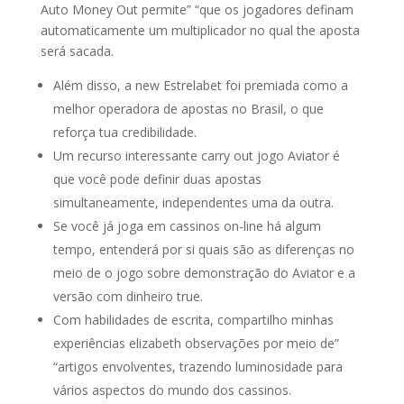
Auto Money Out permite” “que os jogadores definam
automaticamente um multiplicador no qual the aposta
será sacada.
Além disso, a new Estrelabet foi premiada como a
melhor operadora de apostas no Brasil, o que
reforça tua credibilidade.
Um recurso interessante carry out jogo Aviator é
que você pode definir duas apostas
simultaneamente, independentes uma da outra.
Se você já joga em cassinos on-line há algum
tempo, entenderá por si quais são as diferenças no
meio de o jogo sobre demonstração do Aviator e a
versão com dinheiro true.
Com habilidades de escrita, compartilho minhas
experiências elizabeth observações por meio de”
“artigos envolventes, trazendo luminosidade para
vários aspectos do mundo dos cassinos.