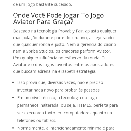
de um jogo bastante sucedido.
Onde Você Pode Jogar To Jogo
Aviator Para Graça?
Baseado na tecnologia Provably Fair, aplasta qualquer
manipulação durante parte do cirujano, assegurando
que qualquer ronda é justo. Nem a gerência do casino
nem a Spribe Studios, os criadores perform Aviator,
têm qualquer influência no esfuerzo da ronda. O
Aviator é o dos jogos favoritos entre os apostadores
que buscam adrenalina elizabeth estratégia.
Isso prova que, diversas vezes, não é preciso
inventar nada novo para probar às pessoas.
Em um nível técnico, a tecnologia do jogo
permanece inalterada, ou seja, HTML5, perfeita para
ser executada tanto em computadores quanto na
telefones ou tablets.
Normalmente, a intencionadamente mínima é para