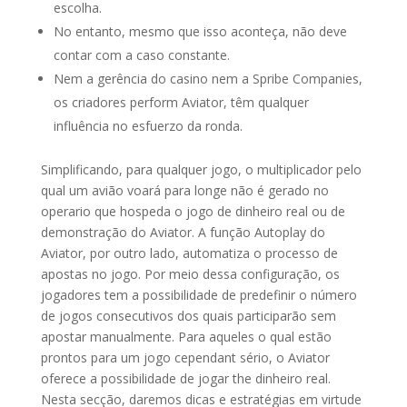
escolha.
No entanto, mesmo que isso aconteça, não deve
contar com a caso constante.
Nem a gerência do casino nem a Spribe Companies,
os criadores perform Aviator, têm qualquer
influência no esfuerzo da ronda.
Simplificando, para qualquer jogo, o multiplicador pelo
qual um avião voará para longe não é gerado no
operario que hospeda o jogo de dinheiro real ou de
demonstração do Aviator. A função Autoplay do
Aviator, por outro lado, automatiza o processo de
apostas no jogo. Por meio dessa configuração, os
jogadores tem a possibilidade de predefinir o número
de jogos consecutivos dos quais participarão sem
apostar manualmente. Para aqueles o qual estão
prontos para um jogo cependant sério, o Aviator
oferece a possibilidade de jogar the dinheiro real.
Nesta secção, daremos dicas e estratégias em virtude