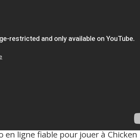
 en ligne fiable pour jouer à Chicken