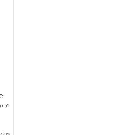
e
 qu’il
uatres