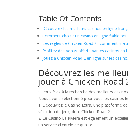
Table Of Contents
Découvrez les meilleurs casinos en ligne fran
Comment choisir un casino en ligne fiable pou
Les règles de Chicken Road 2 : comment maîtri
Profitez des bonus offerts par les casinos en 
Jouez à Chicken Road 2 en ligne sur les casinos
Découvrez les meilleur
jouer à Chicken Road 
Si vous êtes à la recherche des meilleurs casino
Nous avons sélectionné pour vous les casinos les 
1. Découvrez le Casino Extra, une plateforme de 
sélection de jeux, dont Chicken Road 2.
2. Le Casino La Riviera est également un excell
un service clientèle de qualité.