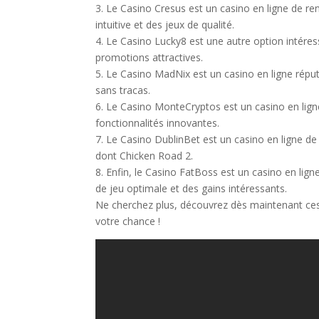
3. Le Casino Cresus est un casino en ligne de 
intuitive et des jeux de qualité.
4. Le Casino Lucky8 est une autre option intéres
promotions attractives.
5. Le Casino MadNix est un casino en ligne réputé
sans tracas.
6. Le Casino MonteCryptos est un casino en ligne
fonctionnalités innovantes.
7. Le Casino DublinBet est un casino en ligne de
dont Chicken Road 2.
8. Enfin, le Casino FatBoss est un casino en lig
de jeu optimale et des gains intéressants.
Ne cherchez plus, découvrez dès maintenant ces 
votre chance !