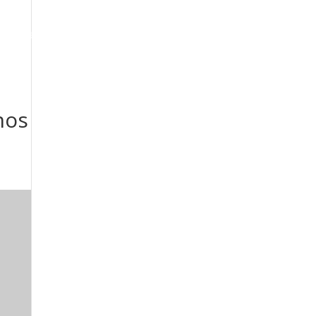
oogle Maps Optimization
Contact
nos