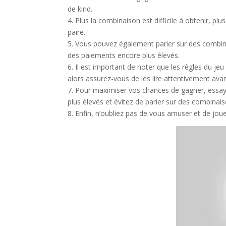
de kind.
4. Plus la combinaison est difficile à obtenir, p
paire.
5. Vous pouvez également parier sur des combinai
des paiements encore plus élevés.
6. Il est important de noter que les règles du j
alors assurez-vous de les lire attentivement av
7. Pour maximiser vos chances de gagner, essaye
plus élevés et évitez de parier sur des combinaiso
8. Enfin, n’oubliez pas de vous amuser et de jou