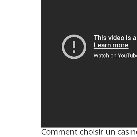
Comment choisir un casino