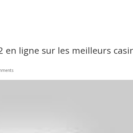
G
 en ligne sur les meilleurs casi
mments