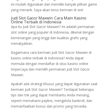
ini mudah digunakan dan memiliki banyak pilihan game
yang menarik. Saya akan terus bermain di sini!
Judi Slot Gacor Maxwin: Cara Main Kasino
Online Terbaik di Indonesia
Apa itu Judi Slot Gacor Maxwin? Ini adalah permainan
slot online yang populer di Indonesia, dikenal dengan
kemenangan yang tinggi dan kualitas grafis yang
menakjubkan.
Bagaimana cara bermain Judi Slot Gacor Maxwin di
kasino online terbaik di Indonesia? Anda dapat
memulai dengan mendaftar di situs kasino online
terpercaya dan memilih permainan Judi Slot Gacor
Maxwin.
Apakah ada strategi khusus yang dapat digunakan saat
bermain Judi Slot Gacor Maxwin? Terdapat beberapa
tips dan trik yang dapat membantu Anda menang,
seperti memahami payline, mengelola bankroll, dan
memanfaatkan bonus dan promo yang tersedia.