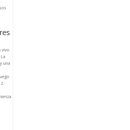
rsos
res
 vivo.
 La
 y una
juego
 2
omienza