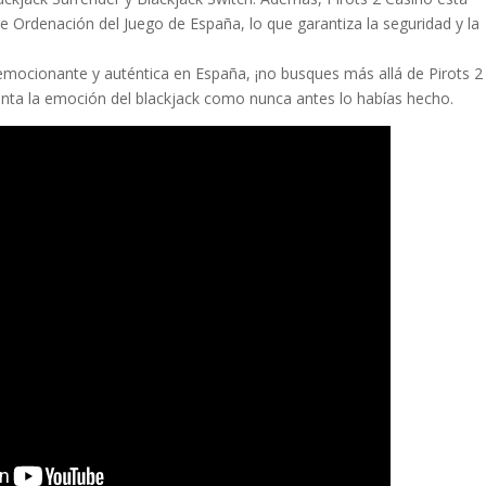
e Ordenación del Juego de España, lo que garantiza la seguridad y la
emocionante y auténtica en España, ¡no busques más allá de Pirots 2
nta la emoción del blackjack como nunca antes lo habías hecho.