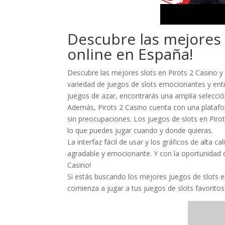
Descubre las mejores s
online en España!
Descubre las mejores slots en Pirots 2 Casino y
variedad de juegos de slots emocionantes y ent
juegos de azar, encontrarás una amplia selecció
Además, Pirots 2 Casino cuenta con una platafor
sin preocupaciones. Los juegos de slots en Piro
lo que puedes jugar cuando y donde quieras.
La interfaz fácil de usar y los gráficos de alta c
agradable y emocionante. Y con la oportunidad 
Casino!
Si estás buscando los mejores juegos de slots e
comienza a jugar a tus juegos de slots favoritos