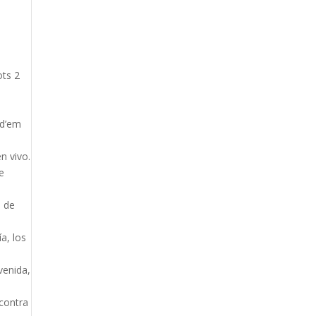
ots 2
ld’em
n vivo.
e
o de
ía, los
venida,
 contra