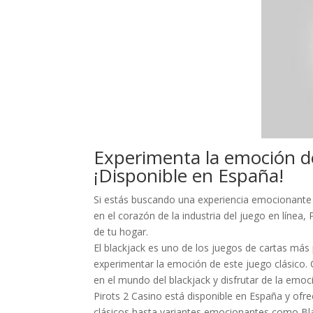
Experimenta la emoción del
¡Disponible en España!
Si estás buscando una experiencia emocionante 
en el corazón de la industria del juego en línea
de tu hogar.
El blackjack es uno de los juegos de cartas más
experimentar la emoción de este juego clásico. C
en el mundo del blackjack y disfrutar de la emoc
Pirots 2 Casino está disponible en España y ofr
clásicos hasta variantes emocionantes como Bla