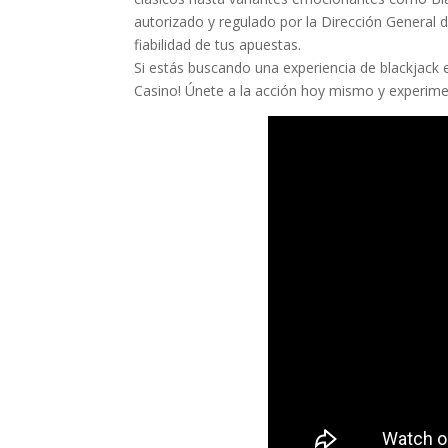
autorizado y regulado por la Dirección General d
fiabilidad de tus apuestas.
Si estás buscando una experiencia de blackjack 
Casino! Únete a la acción hoy mismo y experime