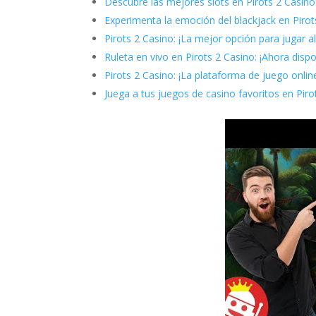
Descubre las mejores slots en Pirots 2 Casino:
Experimenta la emoción del blackjack en Pirot
Pirots 2 Casino: ¡La mejor opción para jugar a
Ruleta en vivo en Pirots 2 Casino: ¡Ahora disp
Pirots 2 Casino: ¡La plataforma de juego onli
Juega a tus juegos de casino favoritos en Piro