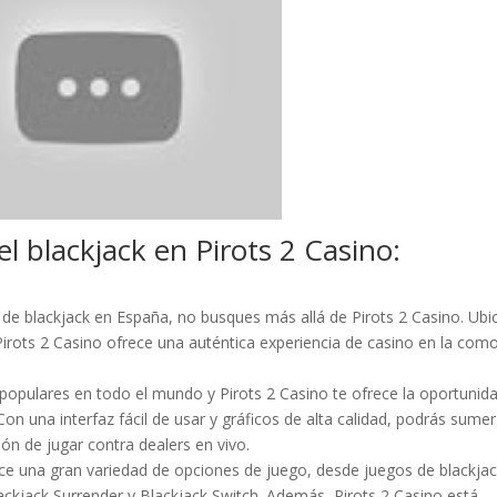
 blackjack en Pirots 2 Casino:
de blackjack en España, no busques más allá de Pirots 2 Casino. Ub
, Pirots 2 Casino ofrece una auténtica experiencia de casino en la com
 populares en todo el mundo y Pirots 2 Casino te ofrece la oportunid
on una interfaz fácil de usar y gráficos de alta calidad, podrás sumer
ión de jugar contra dealers en vivo.
ece una gran variedad de opciones de juego, desde juegos de blackja
ckjack Surrender y Blackjack Switch. Además, Pirots 2 Casino está