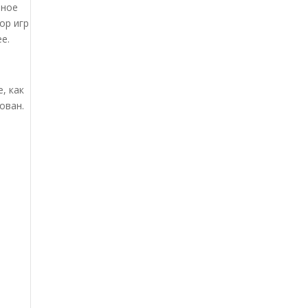
чное
ор игр
е.
, как
ован.