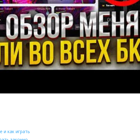
е и как играть
грать законно