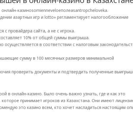
шей в онлайн-казино в Казахстан
онлайн-казиноsomienneveloeполеasantropcheloveka.
дении азартных игр и lotto» регламентирует налогообложение
 с провайдера сайта, а не с игрока.
осоставляет 10% от общей суммы выигрыша.
о осуществляется в соответствии с налоговым законодательс
вышающие сумму в 100 месячных размеров минимальной
очия проверить документы и подтвердить полученные выигрыш
ой в онлайн-казино. Было очень важно узнать, где и как это
, которое принимает игроков из Казахстана. Они имеют лицензи
комендую это казино всем, кто хочет насладиться настоящим о