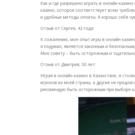
Как и где разрешено играть в онлайн-казино 
казино, которое соответствует всем требов
и удобные методы оплаты. Я хорошо себя чу
Отзыв от Сергея, 42 года:
К сожалению, мое опыт игры в онлайн-казино
я подумал, является законным и безопасным,
Мое совету – быть осторожным и тщательно 
Отзыв от Дмитрия, 50 лет:
Играя в онлайн-казино в Казахстане, я сто
игроков из моей страны, а другие не предла
рекомендую быть осторожным при выборе каз