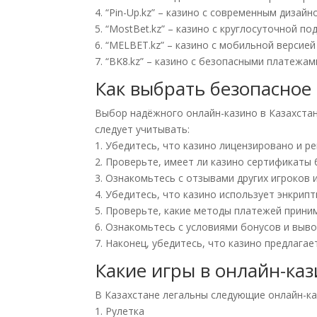
4. “Pin-Up.kz” – казино с современным диза
5. “MostBet.kz” – казино с круглосуточной п
6. “MELBET.kz” – казино с мобильной версией
7. “BK8.kz” – казино с безопасными платежами 
Как выбрать безопасное 
Выбор надёжного онлайн-казино в Казахстан
следует учитывать:
1. Убедитесь, что казино лицензировано и 
2. Проверьте, имеет ли казино сертификаты бе
3. Ознакомьтесь с отзывами других игроков 
4. Убедитесь, что казино использует энкрип
5. Проверьте, какие методы платежей прини
6. Ознакомьтесь с условиями бонусов и выво
7. Наконец, убедитесь, что казино предлага
Какие игры в онлайн-каз
В Казахстане легальны следующие онлайн-ка
1. Рулетка