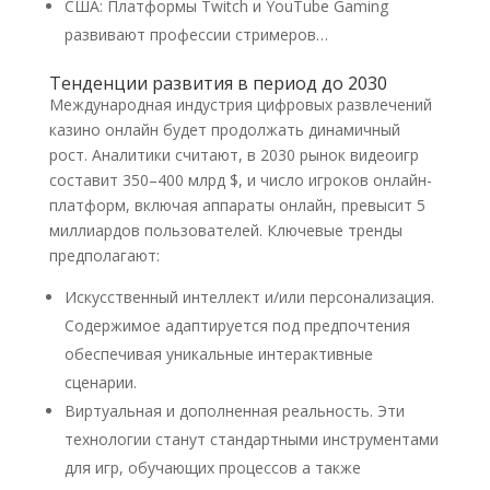
США: Платформы Twitch и YouTube Gaming
развивают профессии стримеров…
Тенденции развития в период до 2030
Международная индустрия цифровых развлечений
казино онлайн будет продолжать динамичный
рост. Аналитики считают, в 2030 рынок видеоигр
составит 350–400 млрд $, и число игроков онлайн-
платформ, включая аппараты онлайн, превысит 5
миллиардов пользователей. Ключевые тренды
предполагают:
Искусственный интеллект и/или персонализация.
Содержимое адаптируется под предпочтения
обеспечивая уникальные интерактивные
сценарии.
Виртуальная и дополненная реальность. Эти
технологии станут стандартными инструментами
для игр, обучающих процессов а также