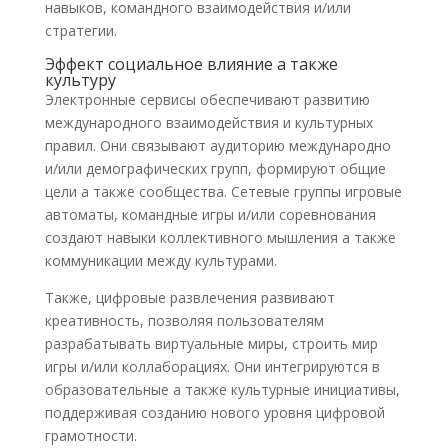
навыков, командного взаимодействия и/или
стратегии.
Эффект социальное влияние а также
культуру
Электронные сервисы обеспечивают развитию
международного взаимодействия и культурных
правил. Они связывают аудиторию международно
и/или демографических групп, формируют общие
цели а также сообщества. Сетевые группы игровые
автоматы, командные игры и/или соревнования
создают навыки коллективного мышления а также
коммуникации между культурами.
Также, цифровые развлечения развивают
креативность, позволяя пользователям
разрабатывать виртуальные миры, строить мир
игры и/или коллаборациях. Они интегрируются в
образовательные а также культурные инициативы,
поддерживая созданию нового уровня цифровой
грамотности.