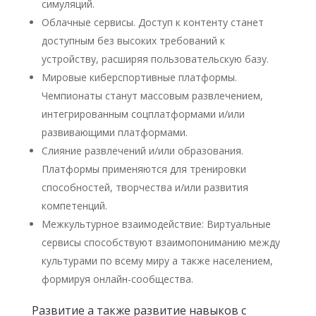
симуляций.
Облачные сервисы. Доступ к контенту станет
доступным без высоких требований к
устройству, расширяя пользовательскую базу.
Мировые киберспортивные платформы.
Чемпионаты станут массовым развлечением,
интегрированным соцплатформами и/или
развивающими платформами.
Слияние развлечений и/или образования.
Платформы применяются для тренировки
способностей, творчества и/или развития
компетенций.
Межкультурное взаимодействие: Виртуальные
сервисы способствуют взаимопониманию между
культурами по всему миру а также населением,
формируя онлайн-сообщества.
Развитие а также развитие навыков с