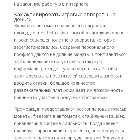
на законную работу в в интернете.
Как активировать игровые аппараты на
деньги
Включать автоматы на деньги на игровой
площадке mostbet casino способны исключительно
игроки совершеннолетнего возраста, которые
зарегистрировались. Создание персонального
профиля длится не дольше минуты. Стоит заняться
заполнением анкеты, указав контактную
информацию, код доступа и вид валюты. Чтобы
заинтересовать посетителей совершать взносы и
вводить ставки, большое количество
развлекательных платформ дает им возможность
принимать участие в бонусных программах.
Промоакции предоставляют разноплановые плюсы:
монеты, freespins в автоматах, стабильный кэшбэк,
привилегии в системе лояльности. Когда клиент
планирует присоединить презенты, рекомендуется
заранее ознакомиться с предлагаемыми бонусами