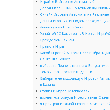
Играйте В Игровые Автоматы С
Дополнительными Бонусными Функциям
Онлайн Игровые Автоматы на Реальные
Деньги Играть С Выводом расходующих
Линии суммы И Барабаны
Узнайте%2C Как Играть В Новые Игры%
Прежде Чем начнем
Правила Игры
Какой Игровой Автомат 777 Выбрать дл
Отыгрыша Бонуса
выбирать Приветственного Бонуса вмес
Тем%2C Как поставить Деньги
Выберите неподходящую Игровой Авто
в Казино
Ставки В Игровых Аппаратах
поленитесь Бонусы И Бесплатные Спины
Я Проиграл В Онлайн-казино 4 Млн копе