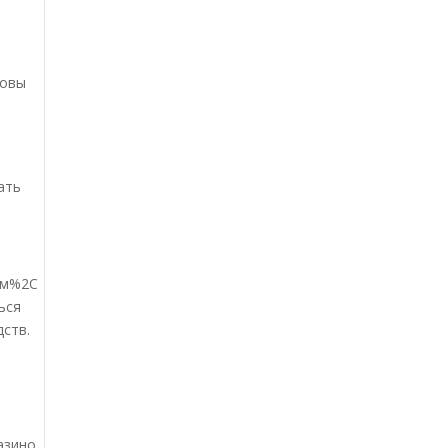
товы
ать
кам%2C
ься
ств.
азино