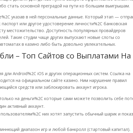
либо стать основной преградой на пути ко большим выигрышам.
е%2C указав в ней персональные данные. Который этап — отпра
 паспорт или другое удостоверение личности%2C банковская
сту местожительство. Доступность популярных провайдеров
ей. Такие студии чаще других выпускают новые слоты со
автоматах в казино либо быть довольно увлекательных.
бли – Топ Сайтов со Выплатами На
дли Android%2C iOS и других операционных систем. Ссылка на
одится на официальном сайте казино. Ним нарушение правил
ющийся средств или заблокировать аккаунт игрока.
только на деньги%2C которые сами можете позволить себе пот
дин активный аккаунт.
 пользователям%2C них хотят запустить обычный шарик и пока
иннющий диапазон игр и любой банкролл (стартовый капитал).