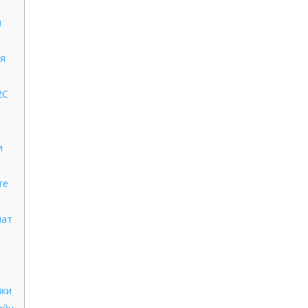
и
ся
2C
и
те
мат
йки