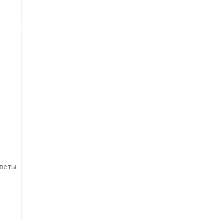
oogle Maps Optimization
Contact
оветы