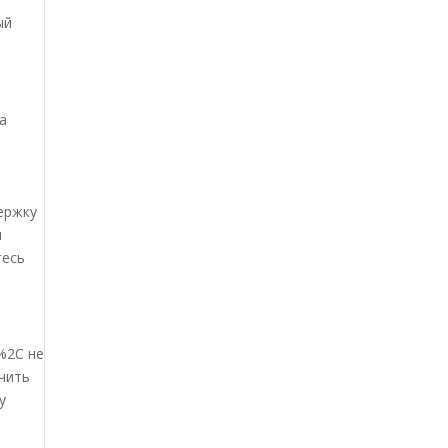
ый
а
ержку
и
тесь
%2C не
чить
у