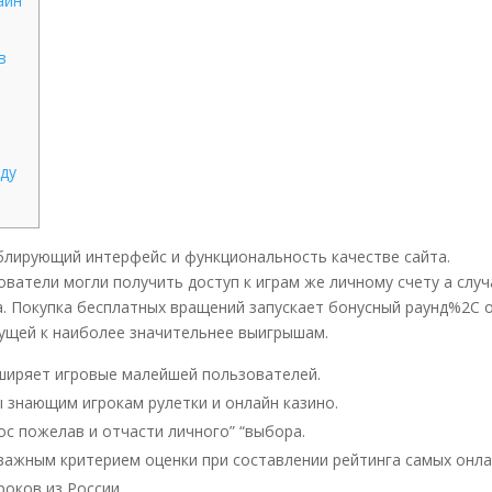
aйн
в
оду
блирующий интерфейс и функциональность качестве сайта.
ватели могли получить доступ к играм же личному счету а случ
. Покупка бесплатных вращений запускает бонусный раунд%2C о
ущей к наиболее значительнее выигрышам.
ширяет игровые малейшей пользователей.
 знающим игрокам рулетки и онлайн казино.
с пожелав и отчасти личного” “выбора.
важным критерием оценки при составлении рейтинга самых онл
роков из России.