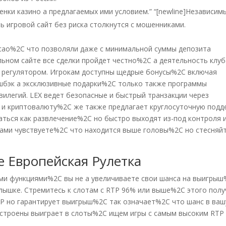
енки казино а предлагаемых ими условием.” “[newline]Независим
ь игровой сайт без риска столкнутся с мошенниками.
асао%2C что позволяли даже с минимальной суммы депозита
ьном сайте все сделки пройдет честно%2C а деятельность клуб
 регулятором. Игрокам доступны щедрые бонусы%2C включая
шбэк а эксклюзивные подарки%2C только также программы
илегий. LEX ведет безопасные и быстрый транзакции через
и криптовалюту%2C же также предлагает круглосуточную подд
наться как развлечение%2C но быстро выходят из-под контроля 
сами чувствуете%2C что находится выше головы%2C но стесняй
е Европейская Рулетка
ми функциями%2C вы не а увеличиваете свои шанса на выигрыш
лышке. Стремитесь к слотам с RTP 96% или выше%2C этого полу
TP но гарантирует выигрыш%2C так означает%2C что шанс в ваш
настроены выиграет в слоты%2C ищем игры с самым высоким RTP