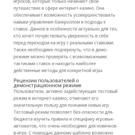
игроков, которые только начинают свой
путешествие в сфере интернет-казино. Она
обеспечивает возможность усовершенствовать
навыки управления банкроллом и подходы к
ставок. Данное в особенности актуально для тех,
кто хочет почувствовать уверенность в себе
перед переходом на игру с реальными ставками.
Также необходимо подчеркнуть, что в демо-
режиме можно проверять с всевозможными
тактиками ставок и находить наиболее
действенные методы для конкретной игры.
Рецензии пользователей о
демонстрационном режиме
Пользователи, активно задействующие тестовый
режим в интернет-казино, отмечают его
значительную пользу для познания новых игр.
Тестовый-режим позволяет без-опасности для-
бюджета изучить правила и специфику игровых-
автоматов, что очень-необходимо для новичков-
в-игре. С помощью данному шаблону возможно