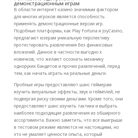
демонстрационным играм
В области интернет-казино значимым фактором
для многих игроков является способность
применять демонстрационные версии игр.
Подобные платформы, как Play Fortuna и JoyCasino,
предлагают юзерам уникальную перспективу
протестировать развлечения без финансовых
вложений. Данное в частности выгодно к
новичков, что желают осознать механику
одноруких бандитов и прочих развлечений, перед
тем, как начать играть на реальные деньги.
Пробные игры предоставляют шанс геймерам
изучить визуальные эффекты, звук и геймплей, не
подвергая риску своими деньгами. Кроме того, они
предоставляют шанс изучить тактики и выбрать
наиболее подходящие развлечения из обширного
ассортимента. Важно заметить, что все выигрыши
в тестовом режиме являются не настоящими, но
это не умаляет ценности опыта, который