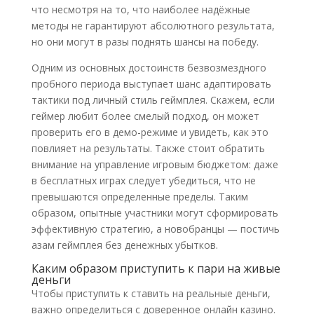
что несмотря на то, что наиболее надёжные
методы не гарантируют абсолютного результата,
но они могут в разы поднять шансы на победу.
Одним из основных достоинств безвозмездного
пробного периода выступает шанс адаптировать
тактики под личный стиль геймплея. Скажем, если
геймер любит более смелый подход, он может
проверить его в демо-режиме и увидеть, как это
повлияет на результаты. Также стоит обратить
внимание на управление игровым бюджетом: даже
в бесплатных играх следует убедиться, что не
превышаются определенные пределы. Таким
образом, опытные участники могут сформировать
эффективную стратегию, а новобранцы — постичь
азам геймплея без денежных убытков.
Каким образом приступить к пари на живые
деньги
Чтобы приступить к ставить на реальные деньги,
важно определиться с доверенное онлайн казино.