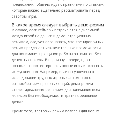
предложения обычно идут с правилами по ставкам,
которые важно тщательно рассматривать перед
стартом игры.
В какое время следует выбрать демо-режим
В случае, если геймеры встречаются с дилеммой
между игрой на деньги и демонстрационным
режимом, следует осознавать, что тренировочный
режим предлагает исключительные возможности
для понимания принципов работы автоматов без
денежных потерь. В первичную очередь, он
позволяет протестировать новые игры и осознать
их функционал. Например, если вы увлечены в
исследовании трудных игровых автоматов с
разнообразием призовых опций, демо-режим
станет идеальным решением для понимания всех
нюансов без необходимости тратить реальные
деньги.
Кроме того, тестовый режим полезен для новых