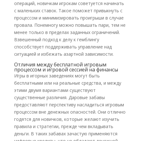
операций, новичкам игрокам советуется начинать
с маленьких ставок. Такое поможет привыкнуть с
процессом и минимизировать проигрыши в случае
провала. Понемногу можно повышать пари, тем не
менее только в пределах заданных ограничений.
Взвешенный подход к делу к гемблингу
способствует поддерживать управление над
ситуацией и избежать азартной зависимости.
Отличия между бесплатной игровым
процессом и игровой сессией на финансы
Игры в игорных заведениях могут быть
бесплатными или на реальные средства, и между
этими двумя вариантами существуют
существенные различия. Даровые забавы
предоставляют перспективу насладиться игровым
процессом вне денежных опасностей. Они отлично
годятся для новичков, которые желают изучить
правила и стратегии, прежде чем вкладывать
деньги. В таких забавах зачастую применяются
цифровые кредиты, что не обладают денежной