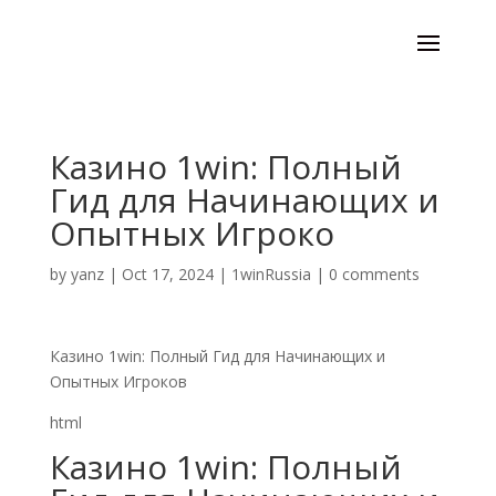
Казино 1win: Полный
Гид для Начинающих и
Опытных Игроко
by
yanz
|
Oct 17, 2024
|
1winRussia
|
0 comments
Казино 1win: Полный Гид для Начинающих и
Опытных Игроков
html
Казино 1win: Полный