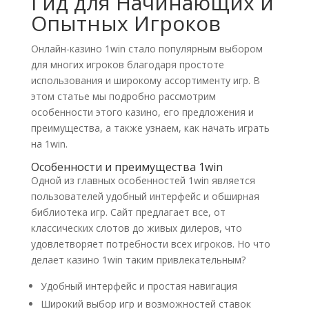
Гид для Начинающих и
Опытных Игроков
Онлайн-казино 1win стало популярным выбором
для многих игроков благодаря простоте
использования и широкому ассортименту игр. В
этом статье мы подробно рассмотрим
особенности этого казино, его предложения и
преимущества, а также узнаем, как начать играть
на 1win.
Особенности и преимущества 1win
Одной из главных особенностей 1win является
пользователей удобный интерфейс и обширная
библиотека игр. Сайт предлагает все, от
классических слотов до живых дилеров, что
удовлетворяет потребности всех игроков. Но что
делает казино 1win таким привлекательным?
Удобный интерфейс и простая навигация
Широкий выбор игр и возможностей ставок