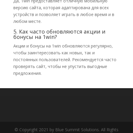
Да, 1win предоставляет отличную мобильную
версию сайта, которая адаптирована для всех
устройств и позволяет играть в любое время и в
любом месте.
5. Как часто обновляются акции и
бонусы на 1win?
Акции и бонусы на 1win обновляются регулярно,
чтобы заинтересовать как новых, так и
постоянных пользователей. Рекомендуется часто
проверять сайт, чтобы не упустить выгодные
предложения.
© Copyright 2021 by Blue Summit Solutions. All Rights