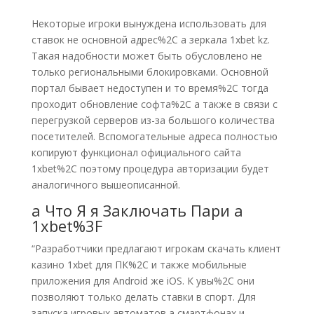
Некоторые игроки вынуждена использовать для
ставок не основной адрес%2C а зеркала 1xbet kz.
Такая надобности может быть обусловлено не
только региональными блокировками. Основной
портал бывает недоступен и то время%2C тогда
проходит обновление софта%2C а также в связи с
перегрузкой серверов из-за большого количества
посетителей. Вспомогательные адреса полностью
копируют функционал официального сайта
1xbet%2C поэтому процедура авторизации будет
аналогичного вышеописанной.
а Что Я я Заключать Пари а
1xbet%3F
“Разработчики предлагают игрокам скачать клиент
казино 1xbet для ПК%2C и также мобильные
приложения для Android же iOS. К увы%2C они
позволяют только делать ставки в спорт. Для
запуска игровых автоматов а смартфонах и