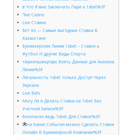
в Что Я мне Заключать Пари а 1xbet%3F
“live Casino
Live Ставки
Бет Kz — Самые выгодные Ставки В
Казахстане
Букмекерские Линии 1xbet – Ставки а
Футбол И другие Виды Спорта
тюркеншанцпарк Взять Данные для Анализа
Линии%3F
Легальность 1xbet только Доступ Через
Зеркала
Live Bets
Могу Ли я Делать Ставки на 1xbet Без
Учетной Записи%3F
Безопасен ведь 1xbet Для Ставок%3F
на Какие События можно Сделать Ставки
Онлайн В Букмекерской Компании%3F