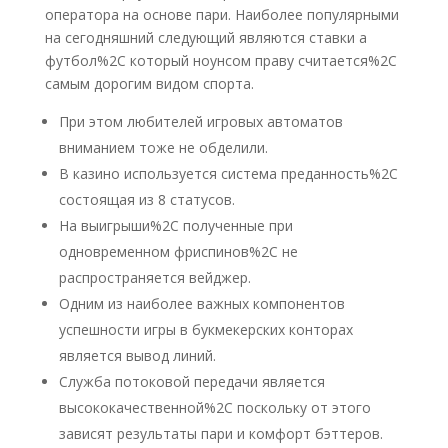
оператора на основе пари. Наиболее популярными
на сегодняшний следующий являются ставки а
футбол%2C который ноунсом праву считается%2C
самым дорогим видом спорта.
При этом любителей игровых автоматов
вниманием тоже не обделили.
В казино используется система преданность%2C
состоящая из 8 статусов.
На выигрыши%2C полученные при
одновременном фриспинов%2C не
распространяется вейджер.
Одним из наиболее важных компонентов
успешности игры в букмекерских конторах
является вывод линий.
Служба потоковой передачи является
высококачественной%2C поскольку от этого
зависят результаты пари и комфорт бэттеров.