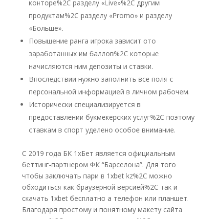
конторе%2C разделу «Live»%2C другим
продуктам%2C разделу «Promo» и разделу
«Больше».
Повышение ранга игрока зависит ото
заработанных им баллов%2C которые
начисляются ним депозиты и ставки.
Впоследствии нужно заполнить все поля с
персональной информацией в личном рабочем.
Исторически специализируется в
предоставлении букмекерских услуг%2C поэтому
ставкам в спорт уделено особое внимание.
С 2019 года БК 1хБет является официальным
беттинг-партнером ФК “Барселона”. Для того
чтобы заключать пари в 1xbet kz%2C можно
обходиться как браузерной версией%2C так и
скачать 1xbet бесплатно а телефон или планшет.
Благодаря простому и понятному макету сайта