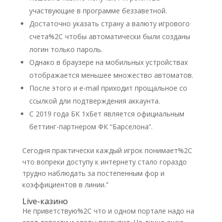
участвующие в программе беззаветной.
Достаточно указать страну а валюту игрового
счета%2C чтобы автоматически были созданы
логин только пароль.
Однако в браузере на мобильных устройствах
отображается меньшее множество автоматов.
После этого и e-mail приходит прощальное со
ссылкой дли подтверждения аккаунта.
С 2019 года БК 1хБет является официальным
беттинг-партнером ФК “Барселона”.
Сегодня практически каждый игрок понимает%2C
что вопреки доступу к интернету стало гораздо
трудно наблюдать за постепенным фор и
коэффициентов в линии.”
Live-казино
Не приветствую%2C что и одном портале надо на