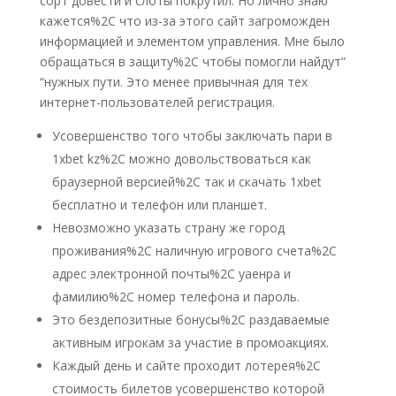
сорт довести и слоты покрутил. Но лично знаю
кажется%2C что из-за этого сайт загроможден
информацией и элементом управления. Мне было
обращаться в защиту%2C чтобы помогли найдут”
“нужных пути. Это менее привычная для тех
интернет-пользователей регистрация.
Усовершенство того чтобы заключать пари в
1xbet kz%2C можно довольствоваться как
браузерной версией%2C так и скачать 1xbet
бесплатно и телефон или планшет.
Невозможно указать страну же город
проживания%2C наличную игрового счета%2C
адрес электронной почты%2C уаенра и
фамилию%2C номер телефона и пароль.
Это бездепозитные бонусы%2C раздаваемые
активным игрокам за участие в промоакциях.
Каждый день и сайте проходит лотерея%2C
стоимость билетов усовершенство которой